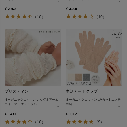
¥
¥
2,750
3,960
（10）
（10）
プリスティン
生活アートクラブ
オーガニックコットン レッグ＆アーム
オーガニックコットン UVカットエステ
ウォーマー ナチュラル
手袋
¥
¥
1,430
1,062
（10）
（9）