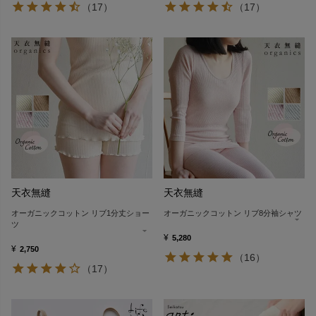
（17）
（17）
天衣無縫
天衣無縫
オーガニックコットン リブ1分丈ショー
オーガニックコットン リブ8分袖シャツ
ツ
¥
5,280
¥
2,750
（16）
（17）