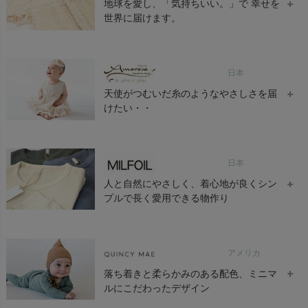
地球を愛し、「気持ちいい。」で 幸せを
とで、自立した生活を送る支援をしています。
「永く使い続けられるモノづくり」を理念に、性別や年齢を問わ
世界に届けます。
¥
¥
10,120
5,280
ず長く着られるシンプルでベーシックなカラーのラインナップで
オーガニックコットン&リネン メンズ
オーガニックコットン ベビー22世紀
オー
す。
Wガーゼスラウチパンツ
グレコ肌着2枚セット
ード
nanadecor 商品一覧へ >
ブランドラベルはオーガニックコットン。
育児工房は「安心・安全・機能的でエレガント」
¥
¥
¥
25,300
8,140
19
品質表示には生分解性100%の再生パルプを使用し、生地、糸、付
日本
育児工房の商品の素材は常に 『気持ちいい』 感動を与えてくれる
属も含め100%土に還る商品が特長です。
ものだけを選んでいます。
PRISTINE 商品一覧へ >
天使がつむいだ糸のようなやさしさを届
一日の大半を眠って過ごす赤ちゃんに快適さとともに、赤ちゃん
けたい・・
の魅力を最大限に引き出すエレガントなデザインです。
Amorosa mamma（アモローサマンマ）は、ベビー服デザイナー
日本
「いそみきよ」さんによるプロデュース・企画・デザインと、 日
オーガニックコットン 手織り ドビー
オーガニックコットン 天竺 フレアス
オー
ストライプ フレンチスリーブブラウス
リーブトップ
ャミ
本オーガニックコットン流通機構（㈱パノコトレーディング）と
人と自然にやさしく、着心地が良くシン
の コラボレーションによって生まれたブランドです。日本製
プルで長く愛用できる物作り
¥
¥
¥
13,200
5,390
4,
MILFOIL(ミルフォイル)は、人と自然にやさしく、着心地が良く
オーガニックコットン TWILL EASY
オーガニックコットン CHILL
オーガ
PeopleTree 商品一覧へ >
PANTS
MOCKNECK POCKET LONG TEE
CAP
アメリカ
シンプルで長く愛用できる物作りにこだわっています。ベーシッ
クながらもキレイめなカジュアル服を、オーガニックコットンで
オーガニックコットン ベビーフェイク
オーガニックコットン ベビーアラン柄
オー
落ち着きと柔らかみのある配色、ミニマ
¥
¥
¥
16,500
9,900
7,
仕立てています。メンズのラインアップもあります。
ファーベストさくらんぼ
ニット帽子
ルツ
ルにこだわったデザイン
organicsta 商品一覧へ >
¥
¥
¥
7,920
3,630
7,