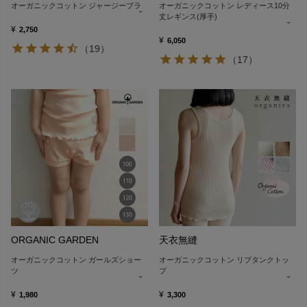
オーガニックコットン ジャージーブラ
オーガニックコットン レディース10分
丈レギンス(厚手)
¥
2,750
¥
6,050
（19）
（17）
ORGANIC GARDEN
天衣無縫
オーガニックコットン ガールズショー
オーガニックコットン リブタンクトッ
ツ
プ
¥
¥
1,980
3,300