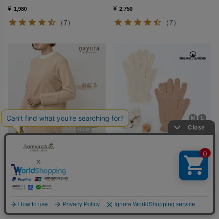
¥
¥
1,980
2,750
（7）
（7）
ナユタ
ORGANIC GARDEN
オーガニックコットン 裏起毛トレーナ
オーガニックコットン ケア手袋
ー
¥
1,540
¥
13,200
（6）
（7）