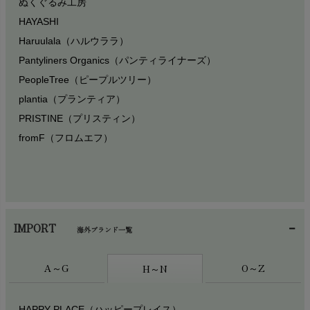
ぬくぐるみ工房
¥
24,200
¥
¥
7,150
13
HAYASHI
Haruulala（ハルウララ）
patagonia 商品一覧へ >
Pantyliners Organics（パンティライナーズ）
PeopleTree（ピープルツリー）
plantia（プランティア）
PRISTINE（プリスティン）
fromF（フロムエフ）
IMPORT
海外ブランド一覧
A～G
O～Z
H～N
HAPPY PLACE（ハッピープレイス）