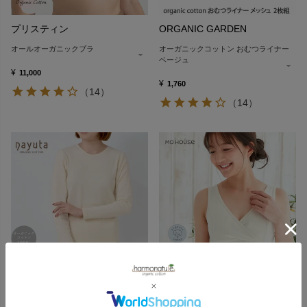
プリスティン
ORGANIC GARDEN
オールオーガニックブラ
オーガニックコットン おむつライナー
ベージュ
¥
11,000
¥
1,760
（14）
（14）
ナユタ
モーハウス
オーガニックコットン 接結ロングスリ
オーガニックコットン モーハウスブラ