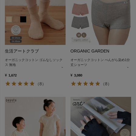
生活アートクラブ
ORGANIC GARDEN
オーガニックコットン ゴムなしソック
オーガニックコットン べんがら染め1分
ス 無地
丈ショーツ
¥
¥
1,672
3,080
（8）
（8）