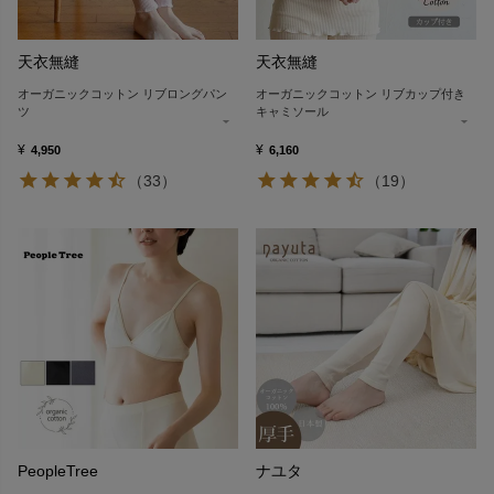
天衣無縫
天衣無縫
オーガニックコットン リブロングパン
オーガニックコットン リブカップ付き
ツ
キャミソール
¥
¥
4,950
6,160
（33）
（19）
PeopleTree
ナユタ