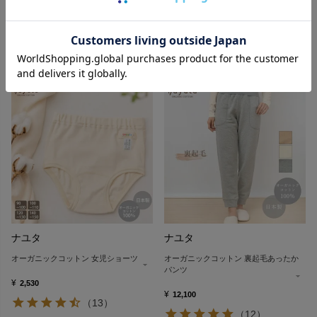
ーブシャツ(厚手)
¥
5,390
¥
6,050
（13）
（13）
ナユタ
ナユタ
オーガニックコットン 女児ショーツ
オーガニックコットン 裏起毛あったか
パンツ
¥
2,530
¥
12,100
（13）
（12）