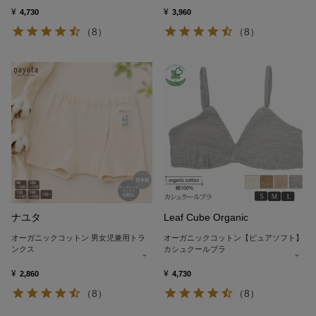
¥
¥
4,730
3,960
（8）
（8）
ナユタ
Leaf Cube Organic
オーガニックコットン 男女児兼用トラ
オーガニックコットン【ピュアソフト】
ンクス
カシュクールブラ
¥
¥
2,860
4,730
（8）
（8）