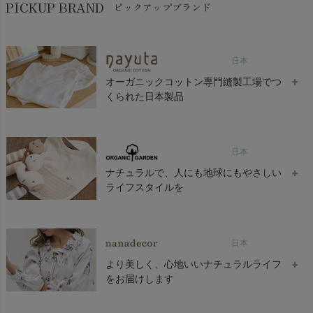
PICKUP BRAND
ピックアップブランド
日本
オーガニックコットン専門縫製工場でつ
くられた日本製品
Nayuta(ナユタ)は有機栽培の綿花だけで作られたオーガニックコ
日本
ットンを素材に使い、お肌に優しい衣料品を提供している日本製
ブランドです。
ナチュラルで、人にも地球にもやさしい
ライフスタイルを
ベビー、子供服を中心にレディースウェアなども取り揃えており
ます。 子供のためだけでなく、大人の女性や男性にもその質感の
高さ、着心地の良さ、天然の色の味わいを楽しんでいただきたい
ORGANIC GARDEN（オーガニックガーデン）では、オーガニッ
と考えています。
日本
クコットンをメイン素材として染色も天然染料を基本に、ナチュ
ラルで、人にも地球にもやさしいライフスタイルをお届けしてい
より美しく、心地いいナチュラルライフ
ます。
をお届けします
ORGANIC GARDEN（オーガニックガーデン）で使用するコット