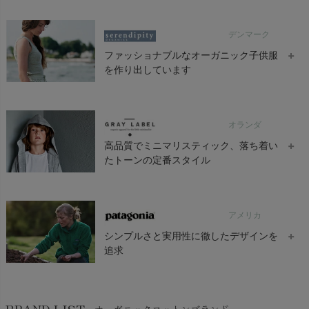
リピーターも多いオーガニックコットンインナーやカットソー
は、その着心地に納得し肌ざわりの良さを実感できます。
Quincy Mae（クインシーメイ）のオーガニックコットンはすべて
育児工房 商品一覧へ >
デンマーク
認証された上質な素材のみを使用し、落ち着きと柔らかみのある
オーガニックコットン ベビー【手編み
オーガニックコットン ベビー【くまの
オー
2012年にオープンした店舗では、オーガニックライフスタイルと
配色、ミニマルにこだわったデザインと ベロアのように肌触りの
モチーフ】レーシーニットの2WAYド
コットン】ベスト
森】
ファッショナブルなオーガニック子供服
しての衣・食・住の空間提案をしています。
レス
よい質感を追求しています。
を作り出しています
¥
¥
6,600
7,
¥
7,920
日常の脱ぎ着を意識した心地よさを大切にしており、 お母さんと
子供にとって使いやすいものを作り出しています。
Amorosa mamma 商品一覧へ >
serendipity（セレンディピティ）は、高品質の自然繊維がもたら
オランダ
す柔らかさと、自然の清潔で明確な輪郭に刺激され、ファッショ
ナブルなオーガニック子供服を作り出しています。
高品質でミニマリスティック、落ち着い
たトーンの定番スタイル
肌触りへのこだわり、自然繊維や素材の品質、子供たちや環境へ
の やさしさがセレンディピティを形作っており、オーガニックコ
ットンや アルパカ・リャマウールなど純粋な100%自然素材を使
GRAY LABEL（グレイレーベル）は、高品質でミニマリスティッ
用しています。
アメリカ
ク、落ち着いたトーンで構成されるオールシーズン定番スタイル
オーガニックコットン 薄手接結ミニタ
オーガニックコットン 腹巻きレギンス
オー
ートル（七分袖）
ロン
は、継続的に新しいデザインを加えることで、現代的で時代を感
シンプルさと実用性に徹したデザインを
¥
11,880
じさせないものとなっています。
追求
¥
¥
9,900
10
オーガニックコットン ベビー ポイン
オーガニックコットン ベビー くま耳
オー
いつもの心地良さや実用性を備えるため、オーガニックコットン
テルスカート付き ロンパース(長袖)
ビーニー
キー
MILFOIL 商品一覧へ >
の柔らかなジャージ生地とフリース生地のみを使用しています。
patagonia（パタゴニア）の製品群は、クライマーとサーファーた
¥
¥
¥
5,610
3,520
11
ちのミニマリストのスタイルを反映して、 シンプルさと実用性に