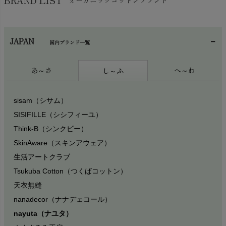
BRAND LIST
オーガニックコットンブランド
徹したデザインを追求しています。
Quincy Mae 商品一覧へ >
パタゴニアの持つ手つかずの自然が残る美しい土地に対する情
JAPAN
熱。それはまた、野生地域を保護する情熱と直結しています。
国内ブランド一覧
オーガニックコットン キッズ 裏起毛
オーガニックコットン キッズ コーデ
オー
スウェットフーディー
ュロイストレートパンツ
Tシ
野生のままの姿を留める土地や水域を守り、急速に悪化している
¥
¥
¥
あ～さ
へ～わ
12,100
12,100
9,
し～ふ
地球環境の現状を 逆行させるための活動を続けるために、草の根
環境保護活動をおこなう何百もの団体に、 パタゴニアは時間と労
serendipity 商品一覧へ >
力、さらに毎年売上の１％以上の寄付を行っています。
オーガニックコットン ドロップショル
オーガニックコットン メンズ トラッ
オー
sisam（シサム）
ダースウェットシャツ
クパンツ
ネッ
SISIFILLE（シシフィーユ）
¥
¥
¥
17,380
17,380
11
Think-B（シンクビー）
SkinAware（スキンアウェア）
生活アートクラブ
GRAY LABEL 商品一覧へ >
Tsukuba Cotton（つくばコットン）
天衣無縫
nanadecor（ナナデェコール）
オーガニックコットン キッズ・ライト
オーガニックコットン メンズ・ポイン
オー
nayuta（ナユタ）
ウェイト・グラフィック・フーディ・
ト・レイズ・キャンバス・ジャケット
ジェ
スウェットシャツ
エッ