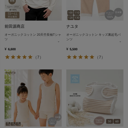
前田源商店
ナユタ
オーガニックコットン 20天竺長袖Tシャ
オーガニックコットン キッズ裏起毛パ
ツ
ンツ
¥
¥
6,600
5,500
（7）
（7）