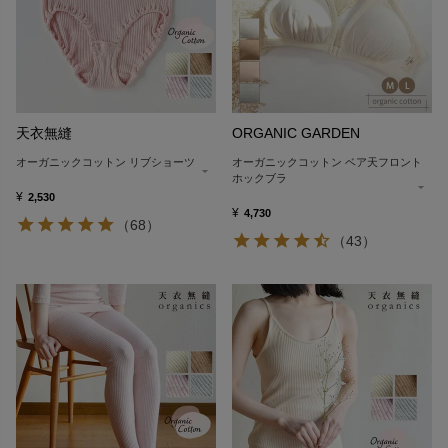
天衣無縫
ORGANIC GARDEN
オーガニックコットン リブショーツ
オーガニックコットン ベア天フロント
ホックブラ
¥
2,530
¥
4,730
（68）
（43）