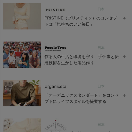
ンは、すべて公的機関で認証されたオーガニックコットンです。
忙しい毎日を過ごす女性たちへ・・・
日本
nanadecor（ナナデェコール）はより美しく、心地いいナチュラ
ルライフをお届けします。
PRISTINE（プリスティン）のコンセプ
家に帰ったら自分らしい姿に戻ってリラックスしたい。
トは「気持ちのいい毎日」
やわらかく体を包み込むオーガニックコットンのタオルやナイト
ドレス。
オーガニックコットン メンズ リラク
オーガニックコットン 前開きボタン肌
オー
シングウェア 半袖トップス
着(半袖)
ンパク
PRISTINE（プリスティン）は、材料であるオーガニックコットン
毎日の生活に寄り添うランジェリーやインナーウエアなど肌に優
日本
原綿だけでなく、原綿から糸へ、糸から生地へ、生地から最終製
¥
¥
¥
6,600
6,050
7,
しい オーガニックコットンのアイテムたちがシンプルで上質な生
品になるまでのすべての工程においても、極力化学薬剤を避け、
作る人の生活と環境を守り、手仕事と伝
活をプレゼント してくれます。
人と自然に配慮したものづくりを心がけています。
Nayuta 商品一覧へ >
統技術を生かした製品作り
商品カラーは、染色をしていないオーガニックカラードコットン
五倍子染めハーフトップ
オーガニックコットン 葛和紙天竺タッ
オー
そのものの色であるブラウンとグリーンの3色で構成されていま
クブラウス
ダー
¥
6,380
す。
PeopleTree（ピープル・ツリー）は、環境と共存できる公正な貿
¥
¥
14,300
3,
日本
易 「フェアトレード」を行う会社、「フェアトレードカンパニ
ー」のブランド名です。
ORGANIC GARDEN 商品一覧へ >
「オーガニックスタンダード」をコンセ
プトにライフスタイルを提案する
コンセプトは、「フェアトレード＆エコロジー」。
作る人の生活と環境を守り、手仕事と伝統技術を生かした製品作
りに取り組んでいます。
organicsta (オーガニックスタ)は、すべてのアイテムにオーガニ
アジア、アフリカ、中南米などの農村地帯や都市のスラムなどに
日本
ック素材を使用し、日本国内で生産しています。
オーガニックコットン リバティポッピ
オーガニックコットン ローズマリー
暮らす人びとに仕事の機会を提供し、安定した収入を維持するこ
ングフラワートライアングルブラ
レースストリングショーツ