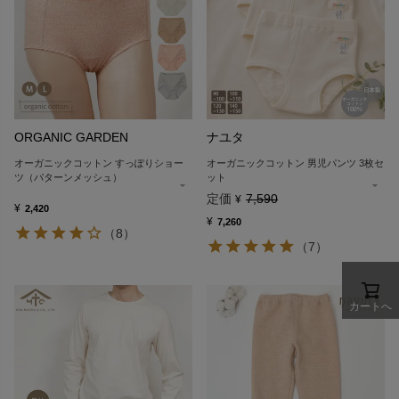
ORGANIC GARDEN
ナユタ
オーガニックコットン すっぽりショー
オーガニックコットン 男児パンツ 3枚セ
ツ（パターンメッシュ）
ット
定価
7,590
¥
¥
2,420
¥
7,260
（8）
（7）
カートへ