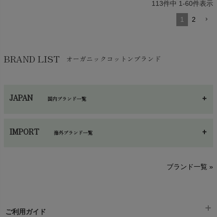
113
件中
1
-
60
件表示
1
2
BRAND LIST
オーガニックコットンブランド
JAPAN
国内ブランド一覧
あ～さ
へ～わ
し～ふ
IMPORT
海外ブランド一覧
sisam（シサム）
A～G
O～Z
H～N
ブランド一覧 »
SISIFILLE（シシフィーユ）
Think-B（シンクビー）
HAPPY PLACE（ハッピープレイス）
SkinAware（スキンアウェア）
Hatley（ハットレイ）
生活アートクラブ
ご利用ガイド
kidscase（キッズケース）