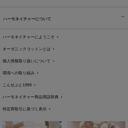
Tsukuba Cotton（つくばコットン）
LITTLE INDIANS（リトルインディアンズ）
天衣無縫
ギフトラッピング
L'ovedbaby（ラブドベビー）
chevron_right
ハーモネイチャーについて
nanadecor（ナナデェコール）
Lovingly Organics（ラビングリー）
お支払い方法
chevron_right
nayuta（ナユタ）
Madame MO（マダムモー）
ぬくぐるみ工房
ハーモネイチャーにようこそ
chevron_right
配送と送料
maggies（マギーズ）
chevron_right
HAYASHI
MAINIO（マイニオ）
オーガニックコットンとは
chevron_right
在庫状況と発送予定
chevron_right
Haruulala（ハルウララ）
MATONA（マトナ）
Pantyliners Organics（パンティライナーズ）
個人情報取り扱いについて
chevron_right
サイズ・寸法
MAUD N LIL（モード・ン・リル）
chevron_right
PeopleTree（ピープルツリー）
maxomorra（マクソモーラ）
環境への取り組み
chevron_right
生地・素材
chevron_right
plantia（プランティア）
mini rodini（ミニロディーニ）
PRISTINE（プリスティン）
こんせぷと1999
chevron_right
お手入れについて
Molo（モロ）
chevron_right
fromF（フロムエフ）
My Little Cozmo（マイリトルコズモ）
ハーモネイチャー商品用語辞典
chevron_right
レビューを書こう
chevron_right
nadadelazos（ナダデラゾス）
特定商取引に基づく表示
chevron_right
返品交換
NATURAPURA（ナチュラプラ）
chevron_right
NewNative（ニューネイティブ）
FAXでのご注文
chevron_right
Nukleus（ニュクレス）