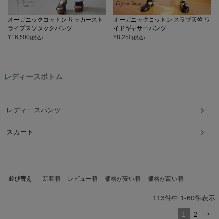
オーガニックコットン サッカースト
オーガニックコットン スラブ天竺 ワ
ライプスソタックパンツ
イドギャザーパンツ
¥
16,500
¥
8,250
(税込)
(税込)
レディースボトム
レディースパンツ
スカート
並び替え
新着順
レビュー順
価格が安い順
価格が高い順
113
件中
1
-
60
件表示
1
2