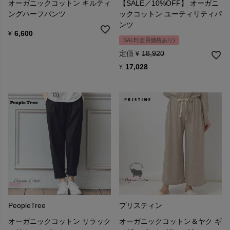
オーガニックコットン キルティ
【SALE／10%OFF】 オーガニ
ングハーフパンツ
ックコットン ユーティリティパ
ンツ
6,600
¥
SALE(会員価格あり)
定価
18,920
¥
17,028
¥
PeopleTree
プリスティン
オーガニックコットン リラック
オーガニックコットン＆ヤク ギ