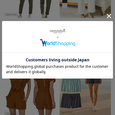
patagonia
Blue Canoe
オーガニックコットン ウィメン
オーガニックコットン スラブリ
ズ・ローミング・ジャンプスー
ポーズパンツ
ツ
10,120
¥
17,050
¥