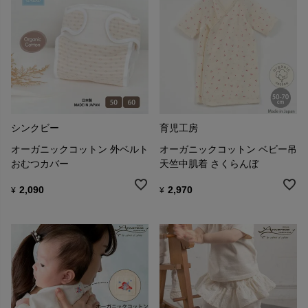
シンクビー
育児工房
オーガニックコットン 外ベルト
オーガニックコットン ベビー吊
おむつカバー
天竺中肌着 さくらんぼ
2,090
2,970
¥
¥