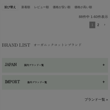
並び替え
新着順
レビュー順
価格が安い順
価格が高い順
88
件中
1
-
60
件表示
1
2
BRAND LIST
オーガニックコットンブランド
JAPAN
国内ブランド一覧
あ～さ
へ～わ
し～ふ
IMPORT
海外ブランド一覧
sisam（シサム）
A～G
O～Z
H～N
ブランド一覧 »
SISIFILLE（シシフィーユ）
Think-B（シンクビー）