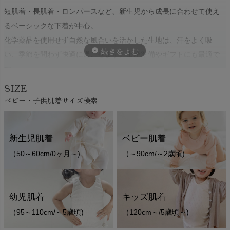
短肌着・長肌着・ロンパースなど、新生児から成長に合わせて使え
るベーシックな下着が中心。
化学薬品を使用せず自然な風合いを活かした生地は、汗をよく吸
い、季節を問わず快適に過ごせます。出産準備やギフトにも最適で
す。
SIZE
ベビー・子供肌着サイズ検索
新生児肌着
ベビー肌着
（50～60cm/0ヶ月～)
（～90cm/～2歳頃)
幼児肌着
キッズ肌着
（95～110cm/～5歳頃)
（120cm～/5歳頃～)