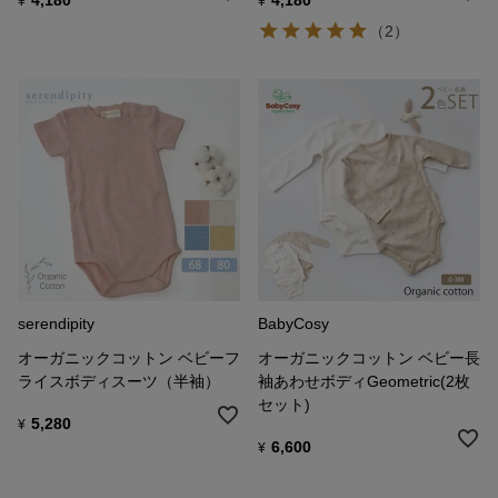
4,180
4,180
¥
¥
（2）
serendipity
BabyCosy
オーガニックコットン ベビーフ
オーガニックコットン ベビー長
ライスボディスーツ（半袖）
袖あわせボディGeometric(2枚
セット)
5,280
¥
6,600
¥