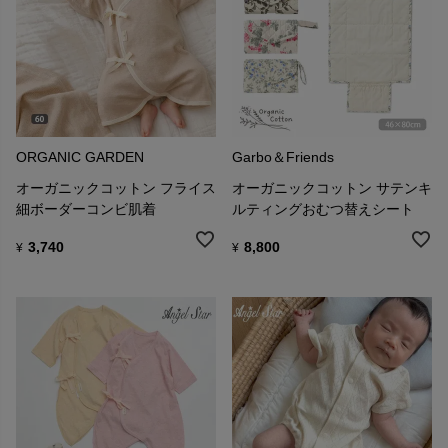
ORGANIC GARDEN
Garbo＆Friends
オーガニックコットン フライス
オーガニックコットン サテンキ
細ボーダーコンビ肌着
ルティングおむつ替えシート
3,740
8,800
¥
¥