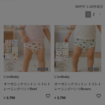
88
件中
1
-
60
件表示
1
2
L'ovdbaby
L'ovdbaby
オーガニックコットン トイレト
オーガニックコットン トイレト
レーニングパンツBrief
レーニングパンツBoxers
2,750
2,750
¥
¥