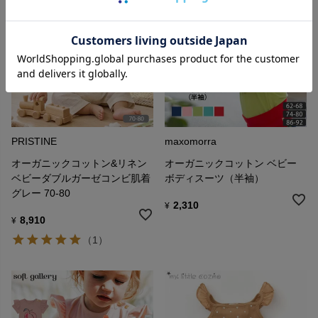
PRISTINE
maxomorra
オーガニックコットン&リネン
オーガニックコットン ベビー
ベビーダブルガーゼコンビ肌着
ボディスーツ（半袖）
グレー 70-80
2,310
¥
8,910
¥
（1）