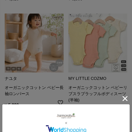
ナユタ
MY LITTLE COZMO
オーガニックコットン ベビー長
オーガニックコットン ベビーリ
袖ロンパース
ブスラブラッフルボディスーツ
(半袖)
5,280
¥
5,390
¥
（1）