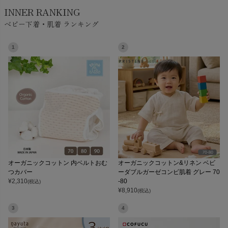
INNER RANKING
ベビー下着・肌着 ランキング
1
2
オーガニックコットン 内ベルトおむ
オーガニックコットン&リネン ベビ
つカバー
ーダブルガーゼコンビ肌着 グレー 70
¥
2,310
-80
(税込)
¥
8,910
(税込)
3
4