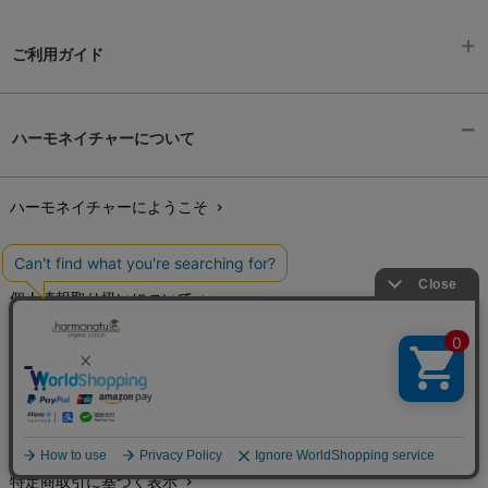
HAPPY PLACE（ハッピープレイス）
SkinAware（スキンアウェア）
Hatley（ハットレイ）
生活アートクラブ
ご利用ガイド
kidscase（キッズケース）
Tsukuba Cotton（つくばコットン）
LITTLE INDIANS（リトルインディアンズ）
天衣無縫
ギフトラッピング
L'ovedbaby（ラブドベビー）
chevron_right
ハーモネイチャーについて
nanadecor（ナナデェコール）
Lovingly Organics（ラビングリー）
お支払い方法
chevron_right
nayuta（ナユタ）
Madame MO（マダムモー）
ぬくぐるみ工房
ハーモネイチャーにようこそ
chevron_right
配送と送料
maggies（マギーズ）
chevron_right
HAYASHI
MAINIO（マイニオ）
オーガニックコットンとは
chevron_right
在庫状況と発送予定
chevron_right
Haruulala（ハルウララ）
MATONA（マトナ）
Pantyliners Organics（パンティライナーズ）
個人情報取り扱いについて
chevron_right
サイズ・寸法
MAUD N LIL（モード・ン・リル）
chevron_right
PeopleTree（ピープルツリー）
maxomorra（マクソモーラ）
環境への取り組み
chevron_right
生地・素材
chevron_right
plantia（プランティア）
mini rodini（ミニロディーニ）
PRISTINE（プリスティン）
こんせぷと1999
chevron_right
お手入れについて
Molo（モロ）
chevron_right
fromF（フロムエフ）
My Little Cozmo（マイリトルコズモ）
ハーモネイチャー商品用語辞典
chevron_right
レビューを書こう
chevron_right
nadadelazos（ナダデラゾス）
特定商取引に基づく表示
chevron_right