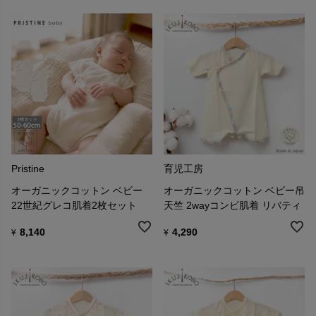
Pristine
育児工房
オーガニックコットン ベビー
オーガニックコットン ベビー吊
22世紀グレコ肌着2枚セット
天竺 2wayコンビ肌着 リバティ
8,140
4,290
¥
¥