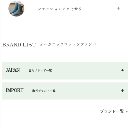
マスク
chevron_right
スリッパ・ルームシューズ
chevron_right
ケット・綿毛布
ファッションアクセサリー
chevron_right
コットン・綿棒
chevron_right
せっけん・洗剤
chevron_right
布団
chevron_right
靴下・タイツ・レッグウェア
chevron_right
ガーゼ
chevron_right
その他小物・雑貨
chevron_right
バッグ
chevron_right
保湿・スキンケア・サポーター
chevron_right
ヨガマット・カーペット
BRAND LIST
オーガニックコットンブランド
chevron_right
ハンカチ
chevron_right
カイロ・湯たんぽ
chevron_right
ネックウエア
chevron_right
JAPAN
国内ブランド一覧
手袋・アームカバー
chevron_right
あ～さ
へ～わ
し～ふ
帽子・かさ・その他
chevron_right
IMPORT
海外ブランド一覧
sisam（シサム）
A～G
O～Z
H～N
ブランド一覧 »
SISIFILLE（シシフィーユ）
Think-B（シンクビー）
HAPPY PLACE（ハッピープレイス）
SkinAware（スキンアウェア）