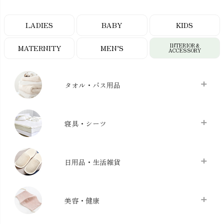
LADIES
BABY
KIDS
INTERIOR＆
MATERNITY
MEN’S
ACCESSORY
タオル・バス用品
タオル
chevron_right
寝具・シーツ
バス用品
chevron_right
ベッドシーツ
chevron_right
日用品・生活雑貨
布団カバー・カバーセット
chevron_right
クッション
chevron_right
枕・ピローケース
chevron_right
美容・健康
生地・手芸用品
chevron_right
防水シート
chevron_right