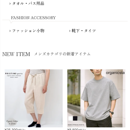
NewNative（ニューネイティブ）
タオル・バス用品
chevron_right
Nukleus（ニュクレス）
FASHION ACCESSORY
ファッション小物
靴下・タイツ
chevron_right
chevron_right
NEW ITEM
メンズカテゴリの新着アイテム