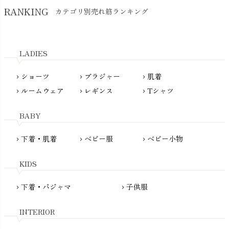
Hatley（ハットレイ）
RANKING
カテゴリ別売れ筋ランキング
生活アートクラブ
kidscase（キッズケース）
Tsukuba Cotton（つくばコットン）
LITTLE INDIANS（リトルインディアンズ）
天衣無縫
L'ovedbaby（ラブドベビー）
LADIES
nanadecor（ナナデェコール）
Lovingly Organics（ラビングリー）
nayuta（ナユタ）
ショーツ
ブラジャー
肌着
Madame MO（マダムモー）
chevron_right
chevron_right
chevron_right
ぬくぐるみ工房
ルームウェア
レギンス
Tシャツ
maggies（マギーズ）
chevron_right
chevron_right
chevron_right
HAYASHI
MAINIO（マイニオ）
Haruulala（ハルウララ）
BABY
MATONA（マトナ）
Pantyliners Organics（パンティライナーズ）
MAUD N LIL（モード・ン・リル）
下着・肌着
ベビー服
ベビー小物
chevron_right
chevron_right
chevron_right
PeopleTree（ピープルツリー）
maxomorra（マクソモーラ）
plantia（プランティア）
mini rodini（ミニロディーニ）
KIDS
PRISTINE（プリスティン）
Molo（モロ）
fromF（フロムエフ）
下着・パジャマ
子供服
chevron_right
chevron_right
My Little Cozmo（マイリトルコズモ）
nadadelazos（ナダデラゾス）
INTERIOR
NATURAPURA（ナチュラプラ）