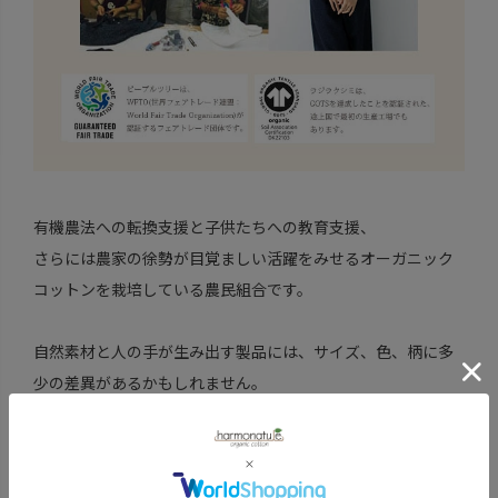
有機農法への転換支援と子供たちへの教育支援、
さらには農家の徐勢が目覚ましい活躍をみせるオーガニック
コットンを栽培している農民組合です。
自然素材と人の手が生み出す製品には、サイズ、色、柄に多
少の差異があるかもしれません。
これも世界に2つとない趣きとして味わっていただけたら幸い
です。