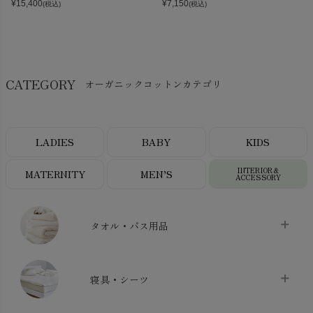
¥
15,400
¥
7,150
(税込)
(税込)
CATEGORY
オーガニックコットンカテゴリ
LADIES
BABY
KIDS
INTERIOR＆
MATERNITY
MEN’S
ACCESSORY
タオル・バス用品
タオル
chevron_right
寝具・シーツ
バス用品
chevron_right