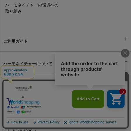
ハーモネイチャーの環境への
取り組み
ご利用ガイド
ギフトラッピング
chevron_right
ハーモネイチャーについて
お支払い方法
chevron_right
ハーモネイチャーにようこそ
chevron_right
配送と送料
chevron_right
オーガニックコットンとは
chevron_right
在庫状況と発送予定
chevron_right
個人情報取り扱いについて
chevron_right
サイズ・寸法
chevron_right
環境への取り組み
chevron_right
生地・素材
chevron_right
こんせぷと1999