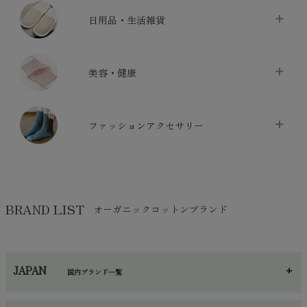
ベッドシーツ
chevron_right
日用品・生活雑貨
布団カバー・カバーセット
chevron_right
クッション
chevron_right
枕・ピローケース
chevron_right
美容・健康
生地・手芸用品
chevron_right
防水シート
chevron_right
マスク
chevron_right
スリッパ・ルームシューズ
chevron_right
ケット・綿毛布
ファッションアクセサリー
chevron_right
コットン・綿棒
chevron_right
せっけん・洗剤
chevron_right
布団
chevron_right
靴下・タイツ・レッグウェア
chevron_right
ガーゼ
chevron_right
その他小物・雑貨
chevron_right
バッグ
chevron_right
保湿・スキンケア・サポーター
chevron_right
ヨガマット・カーペット
BRAND LIST
オーガニックコットンブランド
chevron_right
ハンカチ
chevron_right
カイロ・湯たんぽ
chevron_right
ネックウエア
chevron_right
JAPAN
国内ブランド一覧
手袋・アームカバー
chevron_right