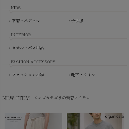
plantia（プランティア）
mini rodini（ミニロディーニ）
KIDS
PRISTINE（プリスティン）
Molo（モロ）
fromF（フロムエフ）
下着・パジャマ
子供服
chevron_right
chevron_right
My Little Cozmo（マイリトルコズモ）
nadadelazos（ナダデラゾス）
INTERIOR
NATURAPURA（ナチュラプラ）
NewNative（ニューネイティブ）
タオル・バス用品
chevron_right
Nukleus（ニュクレス）
FASHION ACCESSORY
ファッション小物
靴下・タイツ
chevron_right
chevron_right
NEW ITEM
メンズカテゴリの新着アイテム