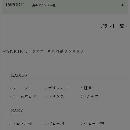
あ～さ
へ～わ
し～ふ
帽子・かさ・その他
chevron_right
IMPORT
海外ブランド一覧
sisam（シサム）
A～G
O～Z
H～N
ブランド一覧 »
SISIFILLE（シシフィーユ）
Think-B（シンクビー）
HAPPY PLACE（ハッピープレイス）
SkinAware（スキンアウェア）
Hatley（ハットレイ）
RANKING
カテゴリ別売れ筋ランキング
生活アートクラブ
kidscase（キッズケース）
Tsukuba Cotton（つくばコットン）
LITTLE INDIANS（リトルインディアンズ）
天衣無縫
L'ovedbaby（ラブドベビー）
LADIES
nanadecor（ナナデェコール）
Lovingly Organics（ラビングリー）
nayuta（ナユタ）
ショーツ
ブラジャー
肌着
Madame MO（マダムモー）
chevron_right
chevron_right
chevron_right
ぬくぐるみ工房
ルームウェア
レギンス
Tシャツ
maggies（マギーズ）
chevron_right
chevron_right
chevron_right
HAYASHI
MAINIO（マイニオ）
Haruulala（ハルウララ）
BABY
MATONA（マトナ）
Pantyliners Organics（パンティライナーズ）
MAUD N LIL（モード・ン・リル）
下着・肌着
ベビー服
ベビー小物
chevron_right
chevron_right
chevron_right
PeopleTree（ピープルツリー）
maxomorra（マクソモーラ）