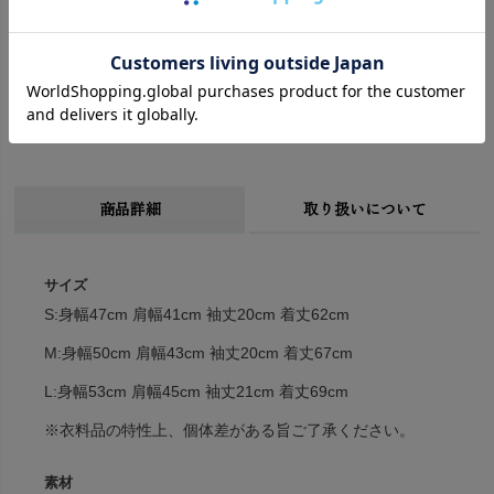
●ピープルツリーはWFTO（世界フェアトレード連盟）の
「フェアトレード10の指針」に基づいて、環境負荷の小さい
自然素材や手仕事を活かしたものづくりをしています。
●有害な農薬や化学肥料を使わないオーガニックコットン
は、作り手の健康と環境を守ります。
商品詳細
取り扱いについて
サイズ
S:身幅47cm 肩幅41cm 袖丈20cm 着丈62cm
M:身幅50cm 肩幅43cm 袖丈20cm 着丈67cm
L:身幅53cm 肩幅45cm 袖丈21cm 着丈69cm
※衣料品の特性上、個体差がある旨ご了承ください。
素材