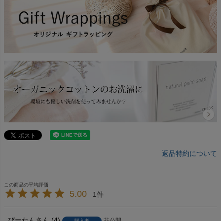
返品特約について
5.00
1
ぴーたん
4
非公開
購入者