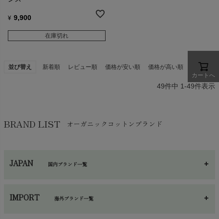
9,900
¥
在庫切れ
並び替え
新着順
レビュー順
価格が安い順
価格が高い順
カートへ
49
件中
1
-
49
件表示
BRAND LIST
オーガニックコットンブランド
JAPAN
国内ブランド一覧
あ～さ
へ～わ
し～ふ
IMPORT
海外ブランド一覧