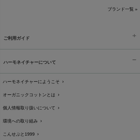
sisam（シサム）
A～G
O～Z
H～N
ブランド一覧 »
SISIFILLE（シシフィーユ）
Think-B（シンクビー）
HAPPY PLACE（ハッピープレイス）
SkinAware（スキンアウェア）
Hatley（ハットレイ）
生活アートクラブ
ご利用ガイド
kidscase（キッズケース）
Tsukuba Cotton（つくばコットン）
LITTLE INDIANS（リトルインディアンズ）
天衣無縫
ギフトラッピング
L'ovedbaby（ラブドベビー）
chevron_right
ハーモネイチャーについて
nanadecor（ナナデェコール）
Lovingly Organics（ラビングリー）
お支払い方法
chevron_right
nayuta（ナユタ）
Madame MO（マダムモー）
ぬくぐるみ工房
ハーモネイチャーにようこそ
chevron_right
配送と送料
maggies（マギーズ）
chevron_right
HAYASHI
MAINIO（マイニオ）
オーガニックコットンとは
chevron_right
在庫状況と発送予定
chevron_right
Haruulala（ハルウララ）
MATONA（マトナ）
Pantyliners Organics（パンティライナーズ）
個人情報取り扱いについて
chevron_right
サイズ・寸法
MAUD N LIL（モード・ン・リル）
chevron_right
PeopleTree（ピープルツリー）
maxomorra（マクソモーラ）
環境への取り組み
chevron_right
生地・素材
chevron_right
plantia（プランティア）
mini rodini（ミニロディーニ）
PRISTINE（プリスティン）
こんせぷと1999
chevron_right
お手入れについて
Molo（モロ）
chevron_right