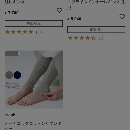
結レギンス
スフライスインナーレギンス 生
成
7,700
¥
5,940
¥
在庫切れ
在庫切れ
（1）
（3）
fromF
オーガニックコットンリブレギ
ンス