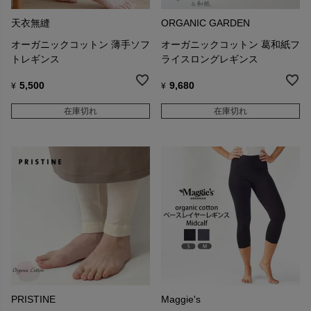
天衣無縫
ORGANIC GARDEN
オーガニックコットン 薄手ソフ
オーガニックコットン 葛和紙フ
トレギンス
ライスロングレギンス
5,500
9,680
¥
¥
在庫切れ
在庫切れ
PRISTINE
Maggie's