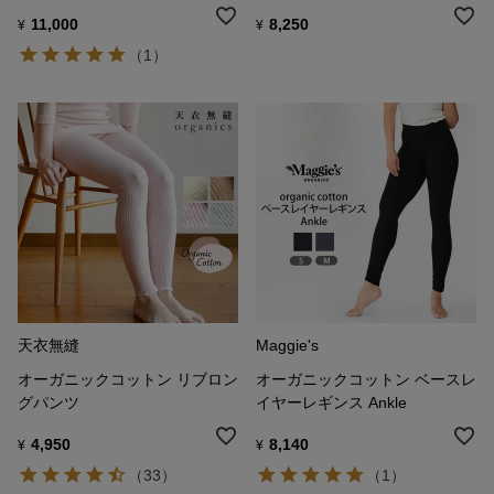
11,000
8,250
¥
¥
（1）
天衣無縫
Maggie's
オーガニックコットン リブロン
オーガニックコットン ベースレ
グパンツ
イヤーレギンス Ankle
4,950
8,140
¥
¥
（33）
（1）