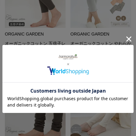
ORGANIC GARDEN
ORGANIC GARDEN
オーガニックコットン 五倍子レ
オーガニックコットン やわらか
ギュラー丈レギンス ナチュラル
ロングスパッツ
ブラック M-L
5,500
¥
9,680
¥
（1）