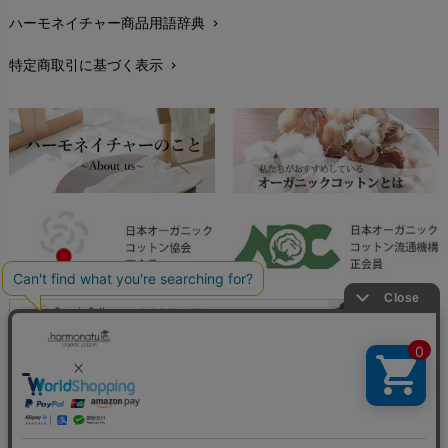
fromF（フロムエフ）
My Little Cozmo（マイリトルコズモ）
ハーモネイチャー商品用語辞典
chevron_right
レビューを書こう
chevron_right
nadadelazos（ナダデラゾス）
特定商取引に基づく表示
chevron_right
返品交換
NATURAPURA（ナチュラプラ）
chevron_right
NewNative（ニューネイティブ）
FAXでのご注文
chevron_right
Nukleus（ニュクレス）
お問い合わせ
chevron_right