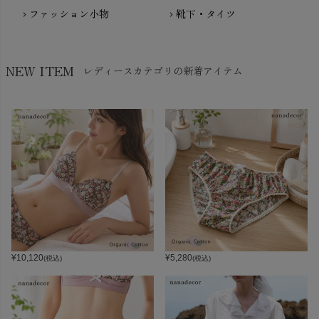
ファッション小物
靴下・タイツ
chevron_right
chevron_right
NEW ITEM
レディースカテゴリの新着アイテム
¥
10,120
¥
5,280
(税込)
(税込)