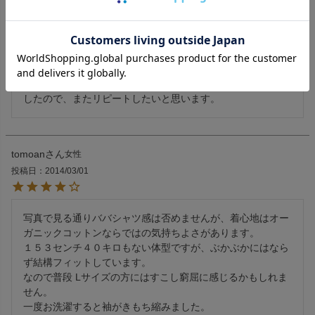
ちえり
3
非公開
購入者
投稿日
2016/02/15
肌触りはサラッとして暖かみもあります。

グレーを購入しましたが、形、生地、縫製ともに気に入りま
したので、またリピートしたいと思います。
tomoan
女性
投稿日
2014/03/01
写真で見る通りババシャツ感は否めませんが、着心地はオー
ガニックコットンならではの気持ちよさがあります。

１５３センチ４０キロもない体型ですが、ぶかぶかにはなら
ず結構フィットしています。

なので普段 Lサイズの方にはすこし窮屈に感じるかもしれま
せん。

一度お洗濯すると袖がきもち縮みました。
