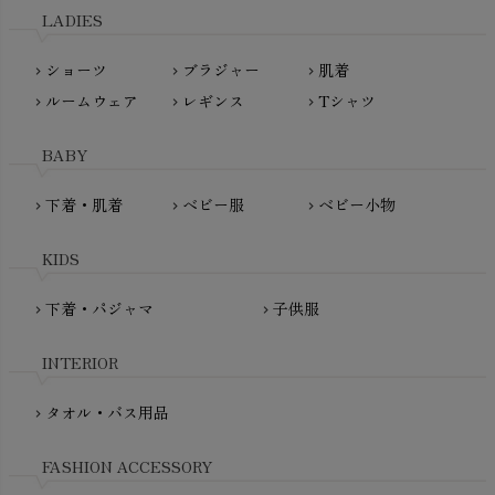
L'ovedbaby（ラブドベビー）
LADIES
nanadecor（ナナデェコール）
Lovingly Organics（ラビングリー）
nayuta（ナユタ）
ショーツ
ブラジャー
肌着
Madame MO（マダムモー）
chevron_right
chevron_right
chevron_right
ぬくぐるみ工房
ルームウェア
レギンス
Tシャツ
maggies（マギーズ）
chevron_right
chevron_right
chevron_right
HAYASHI
MAINIO（マイニオ）
Haruulala（ハルウララ）
BABY
MATONA（マトナ）
Pantyliners Organics（パンティライナーズ）
MAUD N LIL（モード・ン・リル）
下着・肌着
ベビー服
ベビー小物
chevron_right
chevron_right
chevron_right
PeopleTree（ピープルツリー）
maxomorra（マクソモーラ）
plantia（プランティア）
mini rodini（ミニロディーニ）
KIDS
PRISTINE（プリスティン）
Molo（モロ）
fromF（フロムエフ）
下着・パジャマ
子供服
chevron_right
chevron_right
My Little Cozmo（マイリトルコズモ）
nadadelazos（ナダデラゾス）
INTERIOR
NATURAPURA（ナチュラプラ）
NewNative（ニューネイティブ）
タオル・バス用品
chevron_right
Nukleus（ニュクレス）
FASHION ACCESSORY