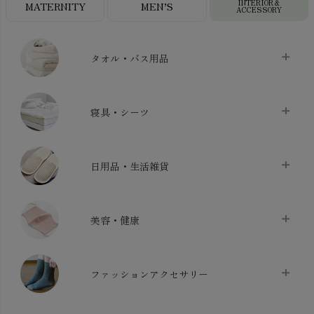
INTERIOR＆
MATERNITY
MEN’S
ACCESSORY
タオル・バス用品
タオル
chevron_right
寝具・シーツ
バス用品
chevron_right
ベッドシーツ
chevron_right
日用品・生活雑貨
布団カバー・カバーセット
chevron_right
クッション
chevron_right
枕・ピローケース
chevron_right
美容・健康
生地・手芸用品
chevron_right
防水シート
chevron_right
マスク
chevron_right
スリッパ・ルームシューズ
chevron_right
ケット・綿毛布
ファッションアクセサリー
chevron_right
コットン・綿棒
chevron_right
せっけん・洗剤
chevron_right
布団
chevron_right