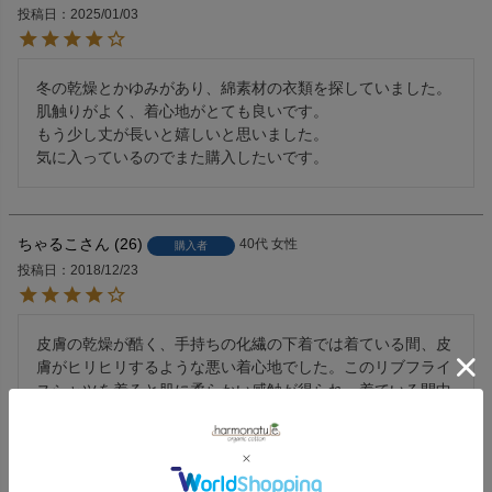
投稿日
2025/01/03
冬の乾燥とかゆみがあり、綿素材の衣類を探していました。

肌触りがよく、着心地がとても良いです。

もう少し丈が長いと嬉しいと思いました。

気に入っているのでまた購入したいです。
ちゃるこ
26
40代
女性
購入者
投稿日
2018/12/23
皮膚の乾燥が酷く、手持ちの化繊の下着では着ている間、皮
膚がヒリヒリするような悪い着心地でした。このリブフライ
スシャツを着ると肌に柔らかい感触が得られ、着ている間中
ホッとできます。丈がもう少し長いといいなと思います。