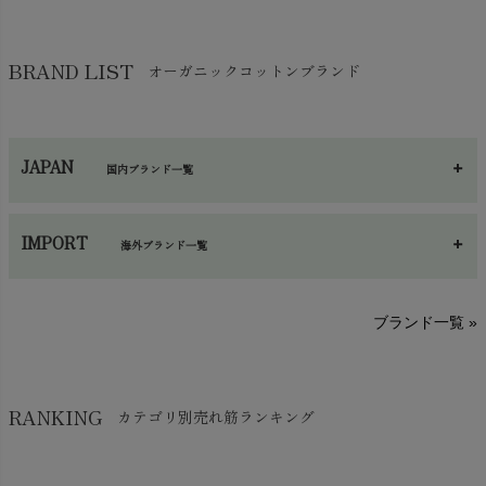
靴下・タイツ・レッグウェア
chevron_right
ガーゼ
chevron_right
その他小物・雑貨
chevron_right
バッグ
chevron_right
保湿・スキンケア・サポーター
chevron_right
ヨガマット・カーペット
BRAND LIST
オーガニックコットンブランド
chevron_right
ハンカチ
chevron_right
カイロ・湯たんぽ
chevron_right
ネックウエア
chevron_right
JAPAN
国内ブランド一覧
手袋・アームカバー
chevron_right
あ～さ
へ～わ
し～ふ
帽子・かさ・その他
chevron_right
IMPORT
海外ブランド一覧
sisam（シサム）
A～G
O～Z
H～N
ブランド一覧 »
SISIFILLE（シシフィーユ）
Think-B（シンクビー）
HAPPY PLACE（ハッピープレイス）
SkinAware（スキンアウェア）
Hatley（ハットレイ）
RANKING
カテゴリ別売れ筋ランキング
生活アートクラブ
kidscase（キッズケース）
Tsukuba Cotton（つくばコットン）
LITTLE INDIANS（リトルインディアンズ）
天衣無縫