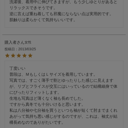
洗濯後、着用中に伸びてきますが、もう少しゆとりがあると
リラックスできそうです。

逆に言えば重ね着しても邪魔にならない点は実用的です。

肌触りは柔らかくて気持ちいいです。　
購入者
女性
投稿日
2013/03/25
丁度いい

普段は、ＭもしくはＬサイズを着用しています。

写真では、すごく薄手で割とゆったりした感じに見えます
が、リブとフライスが交互にはいっているので結構細身で体
にぴったりフィットします。

生地も写真ほど薄くなく袖も長めでした。

ですから真冬でも十分いけると思います。

私は八分袖や七分袖を買うといつも袖が短くて肘までまくれ
あがって気持ち悪い感じがするのですが、これは、袖丈が結
構長めなのでありがたいです。