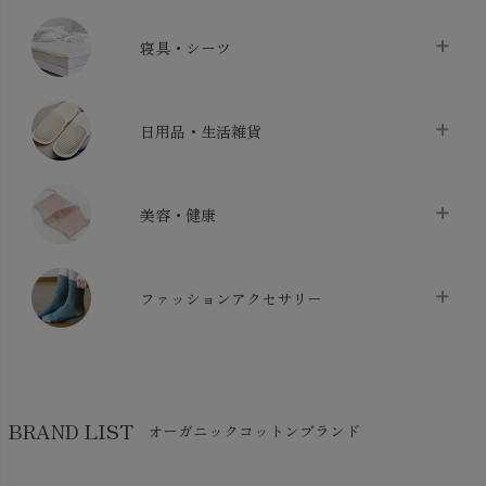
タオル
chevron_right
寝具・シーツ
バス用品
chevron_right
ベッドシーツ
chevron_right
日用品・生活雑貨
布団カバー・カバーセット
chevron_right
クッション
chevron_right
枕・ピローケース
chevron_right
美容・健康
生地・手芸用品
chevron_right
防水シート
chevron_right
マスク
chevron_right
スリッパ・ルームシューズ
chevron_right
ケット・綿毛布
ファッションアクセサリー
chevron_right
コットン・綿棒
chevron_right
せっけん・洗剤
chevron_right
布団
chevron_right
靴下・タイツ・レッグウェア
chevron_right
ガーゼ
chevron_right
その他小物・雑貨
chevron_right
バッグ
chevron_right
保湿・スキンケア・サポーター
chevron_right
ヨガマット・カーペット
BRAND LIST
オーガニックコットンブランド
chevron_right
ハンカチ
chevron_right
カイロ・湯たんぽ
chevron_right