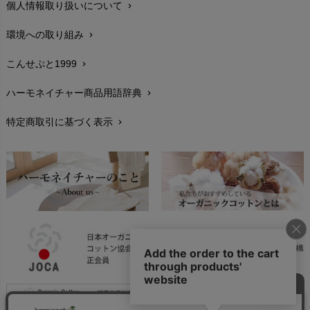
個人情報取り扱いについて
chevron_right
サイズ・寸法
chevron_right
環境への取り組み
chevron_right
生地・素材
chevron_right
こんせぷと1999
chevron_right
お手入れについて
chevron_right
ハーモネイチャー商品用語辞典
chevron_right
レビューを書こう
chevron_right
特定商取引に基づく表示
chevron_right
返品交換
chevron_right
FAXでのご注文
chevron_right
お問い合わせ
chevron_right