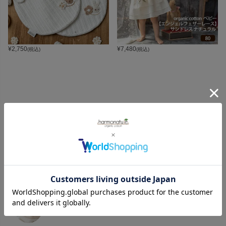
¥
2,750
¥
7,480
(税込)
(税込)
CATEGORY
オーガニックコットンカテゴリ
LADIES
BABY
KIDS
INTERIOR＆
MATERNITY
MEN’S
ACCESSORY
タオル・バス用品