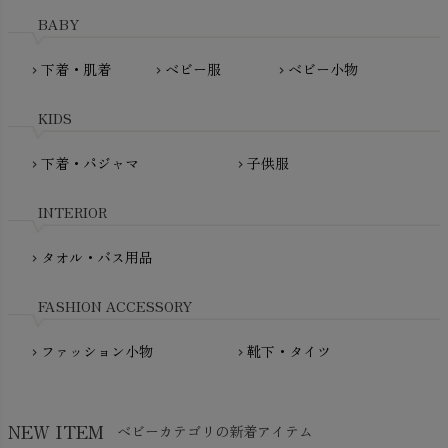
MAINIO（マイニオ）
Haruulala（ハルウララ）
BABY
MATONA（マトナ）
Pantyliners Organics（パンティライナーズ）
MAUD N LIL（モード・ン・リル）
下着・肌着
ベビー服
ベビー小物
chevron_right
chevron_right
chevron_right
PeopleTree（ピープルツリー）
maxomorra（マクソモーラ）
plantia（プランティア）
mini rodini（ミニロディーニ）
KIDS
PRISTINE（プリスティン）
Molo（モロ）
fromF（フロムエフ）
下着・パジャマ
子供服
chevron_right
chevron_right
My Little Cozmo（マイリトルコズモ）
nadadelazos（ナダデラゾス）
INTERIOR
NATURAPURA（ナチュラプラ）
NewNative（ニューネイティブ）
タオル・バス用品
chevron_right
Nukleus（ニュクレス）
FASHION ACCESSORY
ファッション小物
靴下・タイツ
chevron_right
chevron_right
NEW ITEM
ベビーカテゴリの新着アイテム