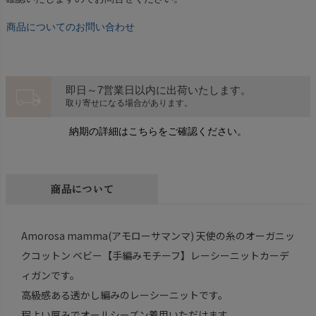
商品についてのお問い合わせ
local_shipping
即日～7営業日以内に出荷いたします。
取り寄せになる場合があります。
納期の詳細はこちらをご確認ください。
商品について
Amorosa mamma(アモローサマンマ) 天使の糸のオーガニッ
クコットン ベビー【手編みモチーフ】レーシーニットカーデ
ィガンです。
高級感ある透かし編みのレーシーニットです。
程よい厚みでオールシーズン着用いただけます。