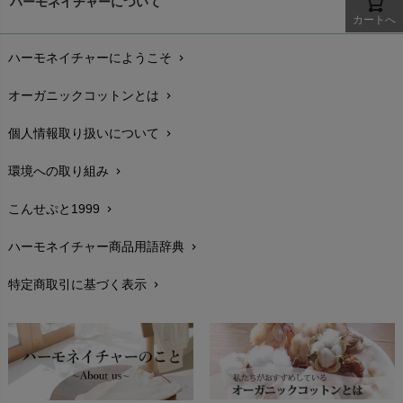
ハーモネイチャーについて
nanadecor（ナナデェコール）
コットン製の衣類や日用品の85％から残留農薬が検出されたと
しかしながら、利害関係を超えて、より大きな視点で見
Lovingly Organics（ラビングリー）
カートへ
NPO法人日本オーガニックコットン協会の資料によると、
お支払い方法
chevron_right
nayuta（ナユタ）
いう研究結果まであるほどです(注3)。
日本でも家庭栽培の実践すると、上手く越冬すると翌年も綿
るとメリットの方が重要で大きいのです。
Madame MO（マダムモー）
「綿花は耕地面積全体の2.5%を占めており、使用する農薬は
世界の綿花生産の99％は、アジア、アフリカ、南アメリカなど
ぬくぐるみ工房
花が獲れています。
ハーモネイチャーにようこそ
chevron_right
配送と送料
maggies（マギーズ）
chevron_right
全体の7%、殺虫剤は16%を使用している。
の貧しい途上国に集中しています。
HAYASHI
商業的には、一般綿の収穫は、落葉剤で枯らしてしまい機械
MAINIO（マイニオ）
オーガニックコットンとは
chevron_right
発展途上国ではコットン栽培に使用する農薬は全体の50%を
通常、コットンは「単作（同じ農地に一種類の作物だけを栽培
在庫状況と発送予定
chevron_right
Haruulala（ハルウララ）
で一気に伐採してしまいます。
MATONA（マトナ）
すること）」という栽培スタイルをとります。
占めており、毎年7700万人もの綿花労働者が農薬の中毒で苦
Pantyliners Organics（パンティライナーズ）
手摘みやオーガニックコットン栽培の土地でも、綿の木は成
個人情報取り扱いについて
chevron_right
サイズ・寸法
MAUD N LIL（モード・ン・リル）
chevron_right
単作では生産性を上げるために、時間とともに欠乏する土壌養
しんでいる」
という。
PeopleTree（ピープルツリー）
長し過ぎると綿花の収穫が減ることや、二毛作・輪作を行っ
maxomorra（マクソモーラ）
分を補い、大量の化学肥料を投入する必要があります。
環境への取り組み
chevron_right
生地・素材
chevron_right
plantia（プランティア）
て生計を立てている農家では、毎回植え替えて収穫すること
綿花は耕地面積割合が全農業の2%程度にも関わらず
mini rodini（ミニロディーニ）
その結果、余計に土壌の劣化が進み、収穫量が減ることになり
PRISTINE（プリスティン）
が多いようです。
こんせぷと1999
chevron_right
お手入れについて
ます。
Molo（モロ）
chevron_right
農薬使用量の内7％
が使用
fromF（フロムエフ）
そして、さらに多くの肥料や農薬を投与しなければならなくな
My Little Cozmo（マイリトルコズモ）
ハーモネイチャー商品用語辞典
されて
chevron_right
レビューを書こう
chevron_right
殺虫剤使用量の内16％
コットンの特徴と用途
るという悪循環に陥るのです。(注4)
いる。
nadadelazos（ナダデラゾス）
綿の繊維は、種子の表皮細胞が成長し扁平な中空構造と
特定商取引に基づく表示
chevron_right
耕地面積
返品交換
NATURAPURA（ナチュラプラ）
chevron_right
なっており、主成分はグルコースが結合して生じた鎖状
また途上国では、他国ではすでに使用禁止されている毒性の高
NewNative（ニューネイティブ）
オーガニックコットンは農薬や肥料などの合成化学物質を使
FAXでのご注文
SDGｓ（Sastainable Develpoment Goals：持続可能な開
chevron_right
高分子化合物の一種であるセルロース分子からできてい
い農薬がいまだに使用されているという事実もあります。「貧
Nukleus（ニュクレス）
わないため、
従来のコットンより水質汚染を98%も抑える
こ
発目標）とは、国連加盟193か国が2016年から2030年
ます。
しくて防護服が買えない」「勉学の機会がない」といった理由
お問い合わせ
chevron_right
とができます。
から農薬の取り扱い方法が正しく理解されず、毎年7,700万人
の15年間で達成するために掲げた目標です。
以下のような特徴と用途があります。