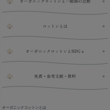
オーガニックコットンと一般綿の比較
コットンとは
オーガニックコットンと一般綿の比較
オーガニックコットンの栽培の一例です。
（認証基準詳細は更新・改定されますので、あくまで例とな
オーガニックコットンとSDGｓ
ります）
種
土壌
育成期
収穫期
紡績加工
免責・参考文献・資料
オーガニックコットンのメリット
オーガニックコットンの最大のメリットは、
栽培や生産
過程での地球環境の保全や労働環境の改善
になります。
種
もちろん、使う側の我々も安全な素材を享受できるとい
オーガニックコットンの栽培
当サイト上に掲載する文書・写真・イラスト・動画・ソフト
うのは、利点ですね。
綿（コットン）とは
ウェア・リンクその他各種情報等（以下当該コンテンツ）に
また、オーガニックコットンに関わることは、SDGｓの
オーガニックコットンとは