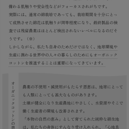
備わる肌触りや安全性などがフォーカスされがちです。
実際には、通常の綿栽培であっても、栽培期間を十分にとっ
て成熟させた綿花は肌触りが同等程度になり、最終製品の検
査では残留農薬はほとんど検出されないレベルになるのだそ
うです。（※）
しかしながら、
私たち自身のためだけではなく、地球環境や
生産に携わる世界中の人々の暮らしのためにもオーガニック
コットンを推進することは重要になってきています。
オーガニックコットンの恩恵
農薬の不使用・減使用がもたらす恩恵は、地球にとって
も人類にとっても甚大なものがあります。
土壌が健全になり生産農地にやさしく、水資源やそこで
働く生産者の環境も改善されます。
「本物の自然の恵み」として育てられた純粋な綿生地
は、私たちの身体にすんなり受け入れられ、「心地良