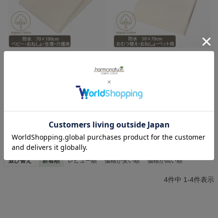
cotonea
cotonea
オーガニックコットン 防水シー
オーガニックコットン 防水シー
ト（おねしょ・介護） 70×100
ト（おねしょ・介護） 50×70
10,120
5,830
¥
¥
在庫切れ
在庫切れ
（7）
（1）
並び替え
新着順
レビュー順
価格が安い順
価格が高い順
4
件中
1
-
4
件表示