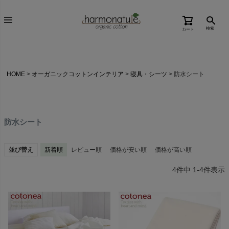
検索
カート
HOME
オーガニックコットンインテリア
寝具・シーツ
防水シート
防水シート
並び替え
新着順
レビュー順
価格が安い順
価格が高い順
4
件中
1
-
4
件表示