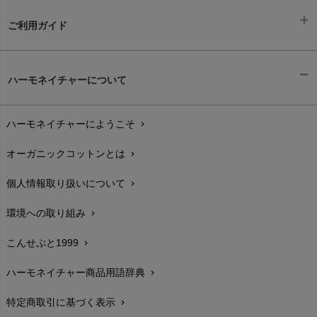
ご利用ガイド
ギフトラッピング
chevron_right
ハーモネイチャーについて
お支払い方法
chevron_right
ハーモネイチャーにようこそ
chevron_right
配送と送料
chevron_right
オーガニックコットンとは
chevron_right
在庫状況と発送予定
chevron_right
個人情報取り扱いについて
chevron_right
サイズ・寸法
chevron_right
環境への取り組み
chevron_right
生地・素材
chevron_right
こんせぷと1999
chevron_right
お手入れについて
chevron_right
ハーモネイチャー商品用語辞典
chevron_right
レビューを書こう
chevron_right
特定商取引に基づく表示
chevron_right
返品交換
chevron_right