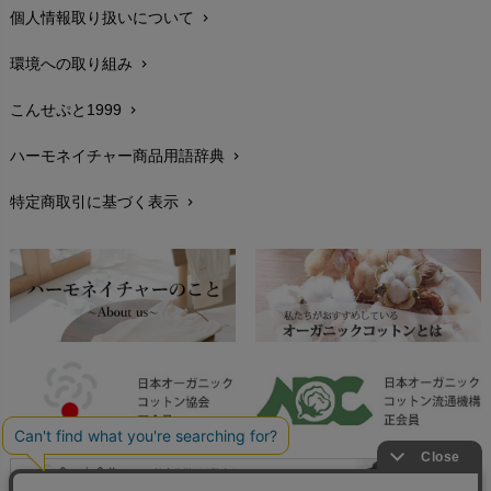
個人情報取り扱いについて
chevron_right
サイズ・寸法
chevron_right
環境への取り組み
chevron_right
生地・素材
chevron_right
こんせぷと1999
chevron_right
お手入れについて
chevron_right
ハーモネイチャー商品用語辞典
chevron_right
レビューを書こう
chevron_right
特定商取引に基づく表示
chevron_right
返品交換
chevron_right
FAXでのご注文
chevron_right
お問い合わせ
chevron_right