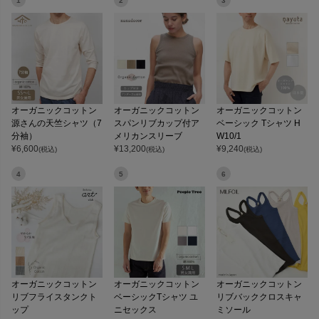
1
2
3
オーガニックコットン
オーガニックコットン
オーガニックコットン
源さんの天竺シャツ（7
スパンリブカップ付ア
ベーシック Tシャツ H
分袖）
メリカンスリーブ
W10/1
¥
6,600
¥
13,200
¥
9,240
(税込)
(税込)
(税込)
4
5
6
オーガニックコットン
オーガニックコットン
オーガニックコットン
リブフライスタンクト
ベーシックTシャツ ユ
リブバッククロスキャ
ップ
ニセックス
ミソール