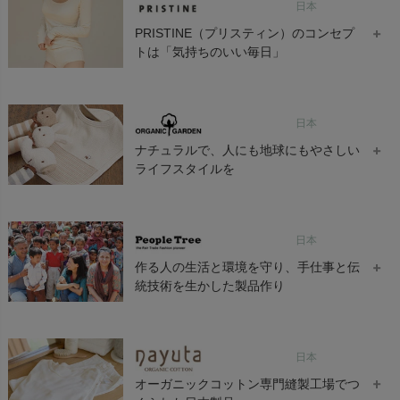
ネックウエア
chevron_right
日本
PRISTINE（プリスティン）のコンセプ
手袋・アームカバー
chevron_right
トは「気持ちのいい毎日」
帽子・かさ・その他
chevron_right
PRISTINE（プリスティン）は、材料であるオーガニックコットン
日本
原綿だけでなく、原綿から糸へ、糸から生地へ、生地から最終製
品になるまでのすべての工程においても、極力化学薬剤を避け、
ナチュラルで、人にも地球にもやさしい
人と自然に配慮したものづくりを心がけています。
ライフスタイルを
商品カラーは、染色をしていないオーガニックカラードコットン
そのものの色であるブラウンとグリーンの3色で構成されていま
す。
ORGANIC GARDEN（オーガニックガーデン）では、オーガニッ
日本
クコットンをメイン素材として染色も天然染料を基本に、ナチュ
ラルで、人にも地球にもやさしいライフスタイルをお届けしてい
作る人の生活と環境を守り、手仕事と伝
ます。
統技術を生かした製品作り
ORGANIC GARDEN（オーガニックガーデン）で使用するコット
ンは、すべて公的機関で認証されたオーガニックコットンです。
PeopleTree（ピープル・ツリー）は、環境と共存できる公正な貿
日本
易 「フェアトレード」を行う会社、「フェアトレードカンパニ
ー」のブランド名です。
オーガニックコットン専門縫製工場でつ