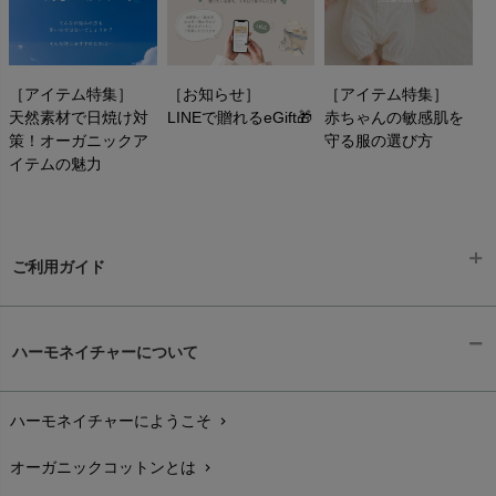
［アイテム特集］
［お知らせ］
［アイテム特集］
天然素材で日焼け対
LINEで贈れるeGift🎁
赤ちゃんの敏感肌を
策！オーガニックア
守る服の選び方
イテムの魅力
ご利用ガイド
ギフトラッピング
chevron_right
ハーモネイチャーについて
お支払い方法
chevron_right
ハーモネイチャーにようこそ
chevron_right
配送と送料
chevron_right
オーガニックコットンとは
chevron_right
在庫状況と発送予定
chevron_right