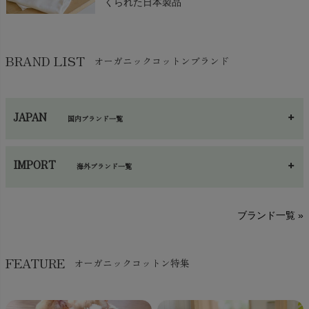
くられた日本製品
コンセプトは、「フェアトレード＆エコロジー」。
オーガニックコットン&リネン メンズ
オーガニックコットン ベビー22世紀
オー
作る人の生活と環境を守り、手仕事と伝統技術を生かした製品作
Wガーゼスラウチパンツ
グレコ肌着2枚セット
ード
りに取り組んでいます。
Nayuta(ナユタ)は有機栽培の綿花だけで作られたオーガニックコ
アジア、アフリカ、中南米などの農村地帯や都市のスラムなどに
BRAND LIST
ットンを素材に使い、お肌に優しい衣料品を提供している日本製
オーガニックコットンブランド
¥
25,300
税込
¥
8,140
税込
¥
19,
暮らす人びとに仕事の機会を提供し、安定した収入を維持するこ
ブランドです。
とで、自立した生活を送る支援をしています。
ベビー、子供服を中心にレディースウェアなども取り揃えており
PRISTINE 商品一覧へ >
五倍子染めハーフトップ
オーガニックコットン 葛和紙天竺タッ
オー
JAPAN
ます。 子供のためだけでなく、大人の女性や男性にもその質感の
国内ブランド一覧
クブラウス
ダー
高さ、着心地の良さ、天然の色の味わいを楽しんでいただきたい
¥
6,380
税込
と考えています。
¥
14,300
税込
¥
3,7
あ～さ
へ～わ
し～ふ
IMPORT
海外ブランド一覧
ORGANIC GARDEN 商品一覧へ >
sisam（シサム）
A～G
O～Z
H～N
ブランド一覧 »
SISIFILLE（シシフィーユ）
Think-B（シンクビー）
オーガニックコットン 手織り ドビー
オーガニックコットン 天竺 フレアス
オー
HAPPY PLACE（ハッピープレイス）
SkinAware（スキンアウェア）
ストライプ フレンチスリーブブラウス
リーブトップ
ャミ
FEATURE
オーガニックコットン特集
Hatley（ハットレイ）
生活アートクラブ
kidscase（キッズケース）
¥
13,200
税込
¥
5,390
税込
¥
4,6
Tsukuba Cotton（つくばコットン）
LITTLE INDIANS（リトルインディアンズ）
オーガニックコットン メンズ リラク
オーガニックコットン 前開きボタン肌
オー