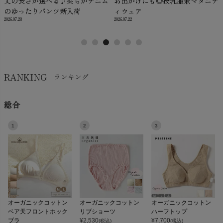
丈の長さが選べる♪柔らかデニム
お出かけにも◎授乳服兼マタニテ
のゆったりパンツ新入荷
ィウェア
2026.07.28
2026.07.22
RANKING
ランキング
総合
1
2
3
オーガニックコットン
オーガニックコットン
オーガニックコットン
ベア天フロントホック
リブショーツ
ハーフトップ
ブラ
¥
2,530
¥
7,700
(税込)
(税込)