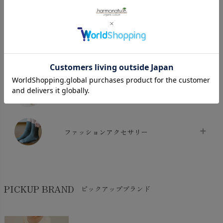
タオル
chevron_right
寝具・シーツ
バス用品
chevron_right
ベッドシーツ
chevron_right
日用品・生活雑貨
布団カバー・カバーセット
chevron_right
クッション
chevron_right
枕・ピローケース
chevron_right
美容・健康
生地・手芸用品
chevron_right
防水シート
chevron_right
マスク
chevron_right
スリッパ・ルームシューズ
chevron_right
ケット・綿毛布
ファッションアクセサリー
chevron_right
コットン・綿棒
chevron_right
せっけん・洗剤
chevron_right
布団
chevron_right
靴下・タイツ・レッグウェア
chevron_right
ガーゼ
chevron_right
その他小物・雑貨
chevron_right
バッグ
chevron_right
保湿・スキンケア・サポーター
PICKUP BRAND
ピックアップブランド
chevron_right
ヨガマット・カーペット
chevron_right
ハンカチ
chevron_right
カイロ・湯たんぽ
chevron_right