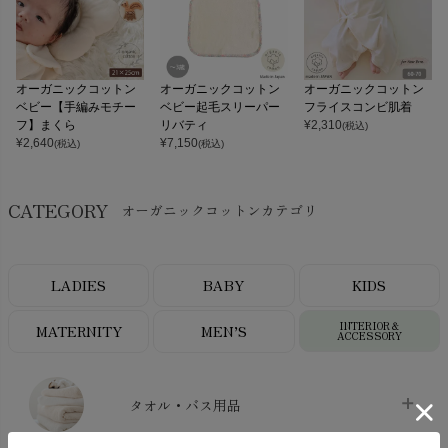
オーガニックコットン
オーガニックコットン
オーガニックコットン
ベビー【手編みモチー
ベビー起毛スリーパー
フライスコンビ肌着
フ】まくら
リバティ
¥
2,310
(税込)
¥
2,640
¥
7,150
(税込)
(税込)
CATEGORY
オーガニックコットンカテゴリ
LADIES
BABY
KIDS
INTERIOR＆
MATERNITY
MEN’S
ACCESSORY
タオル・バス用品