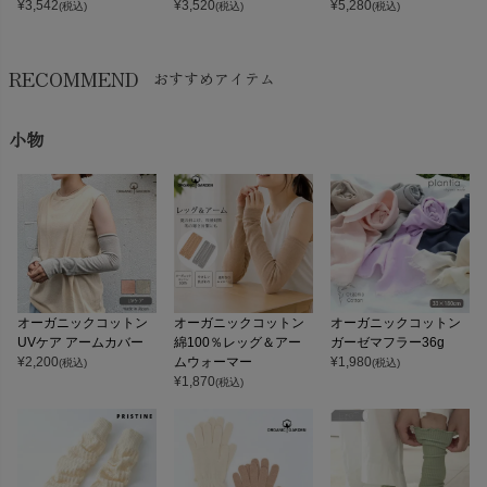
¥
3,542
¥
3,520
¥
5,280
(税込)
(税込)
(税込)
RECOMMEND
おすすめアイテム
小物
オーガニックコットン
オーガニックコットン
オーガニックコットン
UVケア アームカバー
綿100％レッグ＆アー
ガーゼマフラー36g
¥
2,200
ムウォーマー
¥
1,980
(税込)
(税込)
¥
1,870
(税込)