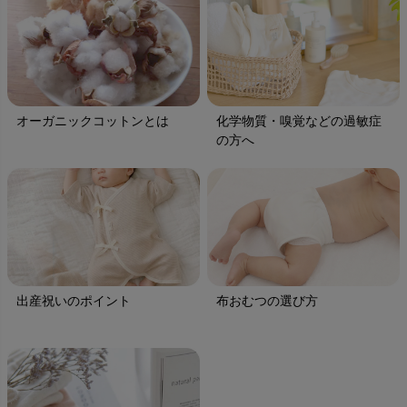
天衣無縫
シングウェア 半袖トップス
着(半袖)
ンパク
L'ovedbaby（ラブドベビー）
nanadecor（ナナデェコール）
Lovingly Organics（ラビングリー）
¥
6,600
税込
¥
6,050
税込
¥
7,7
PeopleTree 商品一覧へ >
nayuta（ナユタ）
Madame MO（マダムモー）
ぬくぐるみ工房
maggies（マギーズ）
Nayuta 商品一覧へ >
HAYASHI
MAINIO（マイニオ）
オーガニックコットンとは
化学物質・嗅覚などの過敏症
Haruulala（ハルウララ）
の方へ
MATONA（マトナ）
Pantyliners Organics（パンティライナーズ）
MAUD N LIL（モード・ン・リル）
PeopleTree（ピープルツリー）
maxomorra（マクソモーラ）
plantia（プランティア）
mini rodini（ミニロディーニ）
PRISTINE（プリスティン）
Molo（モロ）
fromF（フロムエフ）
My Little Cozmo（マイリトルコズモ）
nadadelazos（ナダデラゾス）
出産祝いのポイント
布おむつの選び方
NATURAPURA（ナチュラプラ）
NewNative（ニューネイティブ）
Nukleus（ニュクレス）