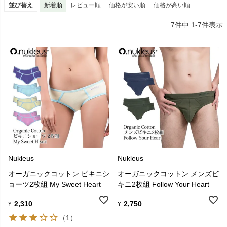
現代の消費者は自身の健康のためにそして地球のために無毒の製品
並び替え
新着順
レビュー順
価格が安い順
価格が高い順
を望んでいます。
7
件中
1
-
7
件表示
それこそが、Nukleusが最も得意とすることです。それは地球を犠牲
にしていないという心の安らぎを持つシンプルでスタイリッシュ、
エシカルの基本でもあります。
ニュクレスは、農民、工場労働者、そしてサプライチェーンに関わ
る他のすべての人々と公正に取引することによって、真に持続可能
なビジネスを創造するのを助けていると信じています。
Nukleus
Nukleus
オーガニックコットン ビキニシ
オーガニックコットン メンズビ
ョーツ2枚組 My Sweet Heart
キニ2枚組 Follow Your Heart
2,310
2,750
¥
¥
ニュクレスは、革新的で持続可能な生産方法で、オーガニックコッ
（1）
トン、テンセル、オーガニックバンブー（竹）などの環境にやさし