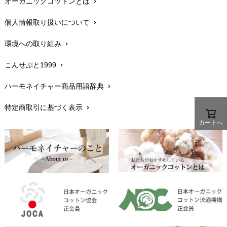
オーガニックコットンとは
chevron_right
在庫状況と発送予定
chevron_right
Haruulala（ハルウララ）
MATONA（マトナ）
Pantyliners Organics（パンティライナーズ）
個人情報取り扱いについて
chevron_right
サイズ・寸法
MAUD N LIL（モード・ン・リル）
chevron_right
PeopleTree（ピープルツリー）
maxomorra（マクソモーラ）
環境への取り組み
chevron_right
生地・素材
chevron_right
plantia（プランティア）
mini rodini（ミニロディーニ）
PRISTINE（プリスティン）
こんせぷと1999
chevron_right
お手入れについて
Molo（モロ）
chevron_right
fromF（フロムエフ）
My Little Cozmo（マイリトルコズモ）
ハーモネイチャー商品用語辞典
chevron_right
レビューを書こう
chevron_right
nadadelazos（ナダデラゾス）
特定商取引に基づく表示
chevron_right
返品交換
NATURAPURA（ナチュラプラ）
chevron_right
カートへ
NewNative（ニューネイティブ）
FAXでのご注文
chevron_right
Nukleus（ニュクレス）
お問い合わせ
chevron_right