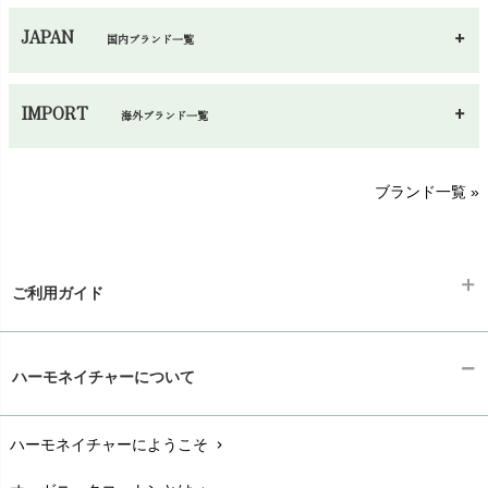
JAPAN
国内ブランド一覧
あ～さ
へ～わ
し～ふ
IMPORT
海外ブランド一覧
sisam（シサム）
A～G
O～Z
H～N
ブランド一覧 »
SISIFILLE（シシフィーユ）
Think-B（シンクビー）
HAPPY PLACE（ハッピープレイス）
SkinAware（スキンアウェア）
Hatley（ハットレイ）
生活アートクラブ
ご利用ガイド
kidscase（キッズケース）
Tsukuba Cotton（つくばコットン）
LITTLE INDIANS（リトルインディアンズ）
天衣無縫
ギフトラッピング
L'ovedbaby（ラブドベビー）
chevron_right
ハーモネイチャーについて
nanadecor（ナナデェコール）
Lovingly Organics（ラビングリー）
お支払い方法
chevron_right
nayuta（ナユタ）
Madame MO（マダムモー）
ぬくぐるみ工房
ハーモネイチャーにようこそ
chevron_right
配送と送料
maggies（マギーズ）
chevron_right
HAYASHI
MAINIO（マイニオ）