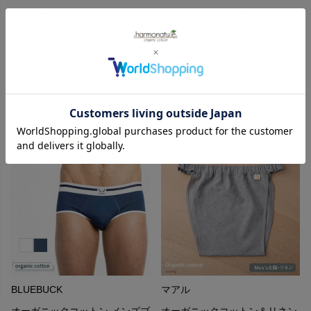
オーガニックコットン メンズビ
【SALE／10%OFF】オーガニ
キニ Seed of Hope
ックコットン メンズブリーフ
NAUTICAL Stripes
1,540
¥
SALE(会員価格あり)
定価
4,510
¥
4,059
¥
BLUEBUCK
マアル