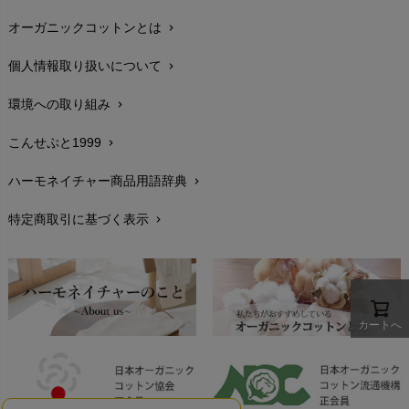
オーガニックコットンとは
chevron_right
在庫状況と発送予定
chevron_right
個人情報取り扱いについて
chevron_right
サイズ・寸法
chevron_right
環境への取り組み
chevron_right
生地・素材
chevron_right
こんせぷと1999
chevron_right
お手入れについて
chevron_right
ハーモネイチャー商品用語辞典
chevron_right
レビューを書こう
chevron_right
特定商取引に基づく表示
chevron_right
返品交換
chevron_right
FAXでのご注文
chevron_right
お問い合わせ
chevron_right
カートへ