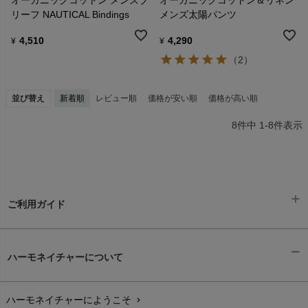
オーガニックコットン メンズブ
オーガニックコットン＆リネン
リーフ NAUTICAL Bindings
メンズ太陽パンツ
4,510
4,290
¥
¥
（2）
並び替え
新着順
レビュー順
価格が安い順
価格が高い順
8
件中
1
-
8
件表示
ご利用ガイド
ギフトラッピング
chevron_right
ハーモネイチャーについて
お支払い方法
chevron_right
ハーモネイチャーにようこそ
chevron_right
配送と送料
chevron_right