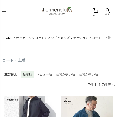
検索
カート
HOME
オーガニックコットンメンズ
メンズファッション
コート・上着
コート・上着
並び替え
新着順
レビュー順
価格が安い順
価格が高い順
7
件中
1
-
7
件表示