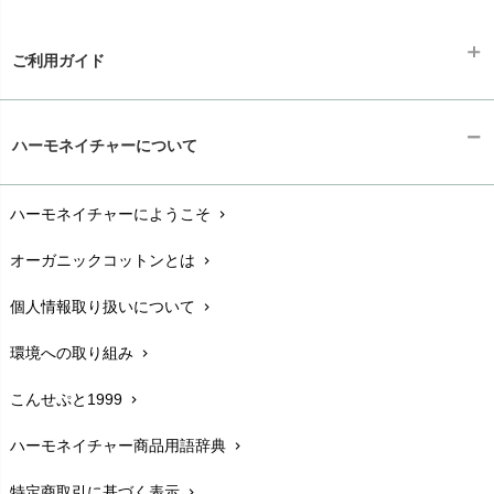
HAPPY PLACE（ハッピープレイス）
SkinAware（スキンアウェア）
Hatley（ハットレイ）
生活アートクラブ
ご利用ガイド
kidscase（キッズケース）
Tsukuba Cotton（つくばコットン）
LITTLE INDIANS（リトルインディアンズ）
天衣無縫
ギフトラッピング
L'ovedbaby（ラブドベビー）
chevron_right
ハーモネイチャーについて
nanadecor（ナナデェコール）
Lovingly Organics（ラビングリー）
お支払い方法
chevron_right
nayuta（ナユタ）
Madame MO（マダムモー）
ぬくぐるみ工房
ハーモネイチャーにようこそ
chevron_right
配送と送料
maggies（マギーズ）
chevron_right
HAYASHI
MAINIO（マイニオ）
オーガニックコットンとは
chevron_right
在庫状況と発送予定
chevron_right
Haruulala（ハルウララ）
MATONA（マトナ）
Pantyliners Organics（パンティライナーズ）
個人情報取り扱いについて
chevron_right
サイズ・寸法
MAUD N LIL（モード・ン・リル）
chevron_right
PeopleTree（ピープルツリー）
maxomorra（マクソモーラ）
環境への取り組み
chevron_right
生地・素材
chevron_right
plantia（プランティア）
mini rodini（ミニロディーニ）
PRISTINE（プリスティン）
こんせぷと1999
chevron_right
お手入れについて
Molo（モロ）
chevron_right
fromF（フロムエフ）
My Little Cozmo（マイリトルコズモ）
ハーモネイチャー商品用語辞典
chevron_right
レビューを書こう
chevron_right
nadadelazos（ナダデラゾス）
特定商取引に基づく表示
chevron_right