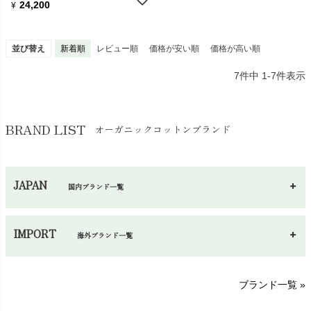
24,200
¥
並び替え
新着順
レビュー順
価格が安い順
価格が高い順
7
件中
1
-
7
件表示
BRAND LIST
オーガニックコットンブランド
JAPAN
国内ブランド一覧
あ～さ
へ～わ
し～ふ
IMPORT
海外ブランド一覧
sisam（シサム）
A～G
O～Z
H～N
ブランド一覧 »
SISIFILLE（シシフィーユ）
Think-B（シンクビー）