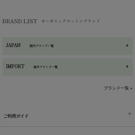
BRAND LIST
オーガニックコットンブランド
JAPAN
国内ブランド一覧
あ～さ
へ～わ
し～ふ
IMPORT
海外ブランド一覧
sisam（シサム）
A～G
O～Z
H～N
ブランド一覧 »
SISIFILLE（シシフィーユ）
Think-B（シンクビー）
HAPPY PLACE（ハッピープレイス）
SkinAware（スキンアウェア）
Hatley（ハットレイ）
生活アートクラブ
ご利用ガイド
kidscase（キッズケース）
Tsukuba Cotton（つくばコットン）
LITTLE INDIANS（リトルインディアンズ）
天衣無縫
ギフトラッピング
chevron_right