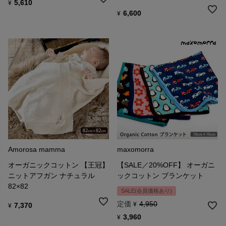
5,610
¥
6,600
¥
Amorosa mamma
maxomorra
オーガニックコットン 【王冠】
【SALE／20%OFF】 オーガニ
ニットアフガン ナチュラル
ックコットン ブランケット
82×82
SALE(会員価格あり)
定価
4,950
¥
7,370
¥
3,960
¥