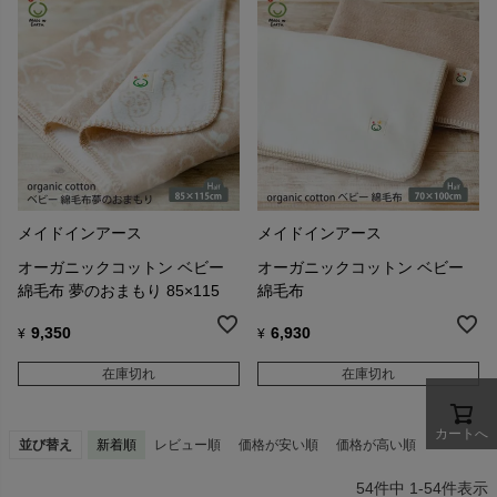
メイドインアース
メイドインアース
オーガニックコットン ベビー
オーガニックコットン ベビー
綿毛布 夢のおまもり 85×115
綿毛布
9,350
6,930
¥
¥
在庫切れ
在庫切れ
カートへ
並び替え
新着順
レビュー順
価格が安い順
価格が高い順
54
件中
1
-
54
件表示