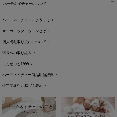
L'ovedbaby（ラブドベビー）
ハーモネイチャーについて
nanadecor（ナナデェコール）
Lovingly Organics（ラビングリー）
お支払い方法
chevron_right
nayuta（ナユタ）
Madame MO（マダムモー）
ぬくぐるみ工房
ハーモネイチャーにようこそ
chevron_right
配送と送料
maggies（マギーズ）
chevron_right
HAYASHI
MAINIO（マイニオ）
オーガニックコットンとは
chevron_right
在庫状況と発送予定
chevron_right
Haruulala（ハルウララ）
MATONA（マトナ）
Pantyliners Organics（パンティライナーズ）
個人情報取り扱いについて
chevron_right
サイズ・寸法
MAUD N LIL（モード・ン・リル）
chevron_right
PeopleTree（ピープルツリー）
maxomorra（マクソモーラ）
環境への取り組み
chevron_right
生地・素材
chevron_right
plantia（プランティア）
mini rodini（ミニロディーニ）
PRISTINE（プリスティン）
こんせぷと1999
chevron_right
お手入れについて
Molo（モロ）
chevron_right
fromF（フロムエフ）
My Little Cozmo（マイリトルコズモ）
ハーモネイチャー商品用語辞典
chevron_right
レビューを書こう
chevron_right
nadadelazos（ナダデラゾス）
特定商取引に基づく表示
chevron_right
返品交換
NATURAPURA（ナチュラプラ）
chevron_right
NewNative（ニューネイティブ）
FAXでのご注文
chevron_right
Nukleus（ニュクレス）
お問い合わせ
chevron_right