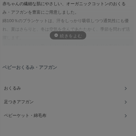
赤ちゃんの繊細な肌にやさしい、オーガニックコットンのおくる
み・アフガンを豊富にご用意しました。
綿100％のブランケットは、汗をしっかり吸収しつつ通気性にも優
れ、夏はさらりと、冬は空気を含んであたたかく、季節を問わず活
躍します。
ガーゼをふんわりと重ねたガーゼケットやニットなどの素材も人気
です。
ベビーおくるみ・アフガン
丁寧に仕上げられた日本製から、オシャレでかわいい海外ブランド
まで、ナチュラルで上質なアイテムを幅広くラインナップ。
おくるみ
おくるみとしてだけでなく、お昼寝用や外出時のブランケット、ベ
ビーカーや車内でのひざ掛けにも使える万能アイテムです。
足つきアフガン
赤ちゃんが成長した後は、ママのひざ掛けとしても。
ベビーケット・綿毛布
洗い替えやシーンに合わせて用意したいコットンブランケットは、
出産祝いなどのギフトにもぴったりです。