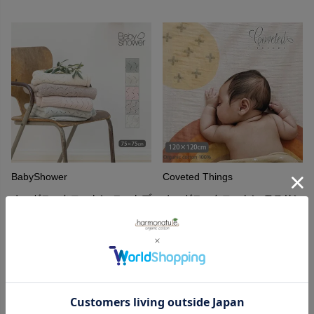
BabyShower
Coveted Things
オーガニックコットン ニットブ
オーガニックコットン モスリン
ランケット
スワドルScarf Rainbow
8,250
6,600
¥
¥