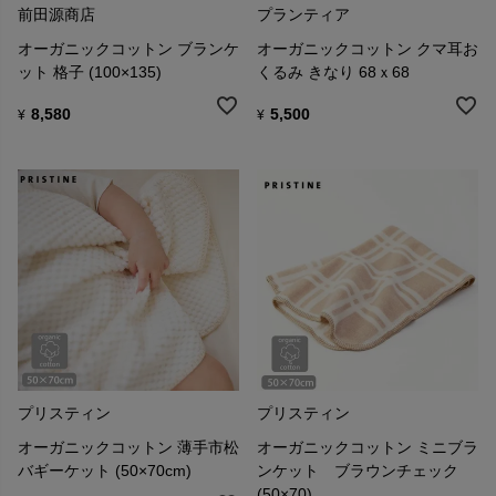
前田源商店
プランティア
オーガニックコットン ブランケ
オーガニックコットン クマ耳お
ット 格子 (100×135)
くるみ きなり 68ｘ68
8,580
5,500
¥
¥
プリスティン
プリスティン
オーガニックコットン 薄手市松
オーガニックコットン ミニブラ
バギーケット (50×70cm)
ンケット ブラウンチェック
(50×70)