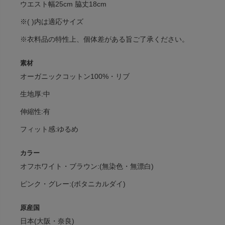
ウエスト幅25cm 脇丈18cm
※( )内は適応サイズ
※衣料品の特性上、個体差がある旨ご了承ください。
素材
オーガニックコットン100%・リブ
生地厚:中
伸縮性:有
フィット感:ゆるめ
カラー
オフホワイト・ブラウン:(無染色・無漂白)
ピンク・グレー:(ボタニカルダイ)
原産国
日本(大阪・奈良)