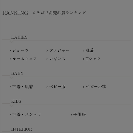
HAPPY PLACE（ハッピープレイス）
SkinAware（スキンアウェア）
Hatley（ハットレイ）
RANKING
カテゴリ別売れ筋ランキング
生活アートクラブ
kidscase（キッズケース）
Tsukuba Cotton（つくばコットン）
LITTLE INDIANS（リトルインディアンズ）
天衣無縫
L'ovedbaby（ラブドベビー）
LADIES
nanadecor（ナナデェコール）
Lovingly Organics（ラビングリー）
nayuta（ナユタ）
ショーツ
ブラジャー
肌着
Madame MO（マダムモー）
chevron_right
chevron_right
chevron_right
ぬくぐるみ工房
ルームウェア
レギンス
Tシャツ
maggies（マギーズ）
chevron_right
chevron_right
chevron_right
HAYASHI
MAINIO（マイニオ）
Haruulala（ハルウララ）
BABY
MATONA（マトナ）
Pantyliners Organics（パンティライナーズ）
MAUD N LIL（モード・ン・リル）
下着・肌着
ベビー服
ベビー小物
chevron_right
chevron_right
chevron_right
PeopleTree（ピープルツリー）
maxomorra（マクソモーラ）
plantia（プランティア）
mini rodini（ミニロディーニ）
KIDS
PRISTINE（プリスティン）
Molo（モロ）
fromF（フロムエフ）
下着・パジャマ
子供服
chevron_right
chevron_right
My Little Cozmo（マイリトルコズモ）
nadadelazos（ナダデラゾス）
INTERIOR