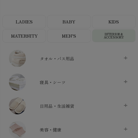
LADIES
BABY
KIDS
INTERIOR＆
MATERNITY
MEN’S
ACCESSORY
タオル・バス用品
タオル
chevron_right
寝具・シーツ
バス用品
chevron_right
ベッドシーツ
chevron_right
日用品・生活雑貨
布団カバー・カバーセット
chevron_right
クッション
chevron_right
枕・ピローケース
chevron_right
美容・健康
生地・手芸用品