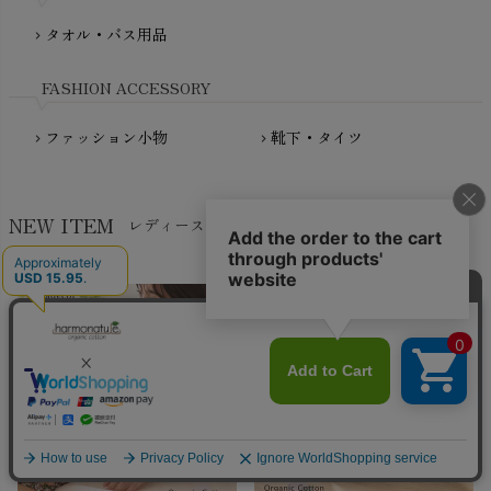
NATURAPURA（ナチュラプラ）
NewNative（ニューネイティブ）
タオル・バス用品
chevron_right
Nukleus（ニュクレス）
FASHION ACCESSORY
ファッション小物
靴下・タイツ
chevron_right
chevron_right
NEW ITEM
レディースカテゴリの新着アイテム