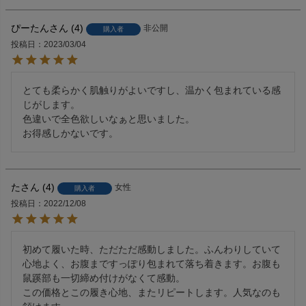
ぴーたん
4
非公開
購入者
投稿日
2023/03/04
とても柔らかく肌触りがよいですし、温かく包まれている感
じがします。

色違いで全色欲しいなぁと思いました。

お得感しかないです。
た
4
女性
購入者
投稿日
2022/12/08
初めて履いた時、ただただ感動しました。ふんわりしていて
心地よく、お腹まですっぽり包まれて落ち着きます。お腹も
鼠蹊部も一切締め付けがなくて感動。

この価格とこの履き心地、またリピートします。人気なのも