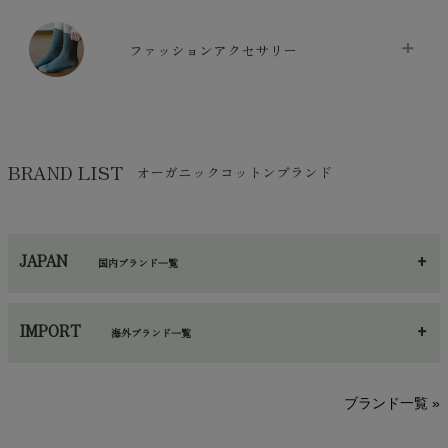
chevron_right
防水シート
chevron_right
マスク
chevron_right
スリッパ・ルームシューズ
chevron_right
ケット・綿毛布
ファッションアクセサリー
chevron_right
コットン・綿棒
chevron_right
せっけん・洗剤
chevron_right
布団
chevron_right
靴下・タイツ・レッグウェア
chevron_right
ガーゼ
chevron_right
その他小物・雑貨
chevron_right
バッグ
chevron_right
保湿・スキンケア・サポーター
chevron_right
ヨガマット・カーペット
BRAND LIST
オーガニックコットンブランド
chevron_right
ハンカチ
chevron_right
カイロ・湯たんぽ
chevron_right
ネックウエア
chevron_right
JAPAN
国内ブランド一覧
手袋・アームカバー
chevron_right
あ～さ
へ～わ
し～ふ
帽子・かさ・その他
chevron_right
IMPORT
海外ブランド一覧
sisam（シサム）
A～G
O～Z
H～N
ブランド一覧 »
SISIFILLE（シシフィーユ）
Think-B（シンクビー）