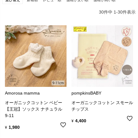
並び替え
新着順
レビュー順
価格が安い順
価格が高い順
30
件中
1
-
30
件表示
Amorosa mamma
pompkinsBABY
オーガニックコットン ベビー
オーガニックコットン スモール
【王冠】ソックス ナチュラル
チップス
9-11
4,400
¥
1,980
¥