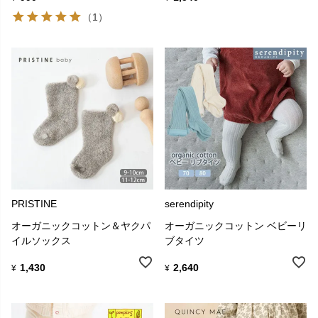
（1）
PRISTINE
serendipity
オーガニックコットン＆ヤクパ
オーガニックコットン ベビーリ
イルソックス
ブタイツ
1,430
2,640
¥
¥