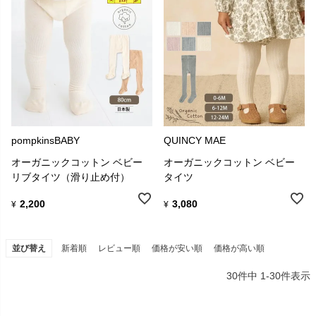
pompkinsBABY
QUINCY MAE
オーガニックコットン ベビー
オーガニックコットン ベビー
リブタイツ（滑り止め付）
タイツ
2,200
3,080
¥
¥
並び替え
新着順
レビュー順
価格が安い順
価格が高い順
30
件中
1
-
30
件表示