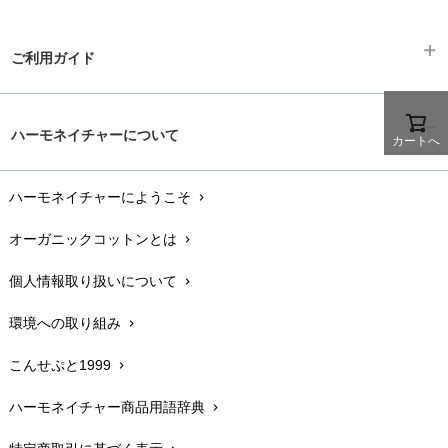
ご利用ガイド
ギフトラッピング
chevron_right
ハーモネイチャーについて
カートへ
お支払い方法
chevron_right
ハーモネイチャーにようこそ
chevron_right
配送と送料
chevron_right
オーガニックコットンとは
chevron_right
在庫状況と発送予定
chevron_right
個人情報取り扱いについて
chevron_right
サイズ・寸法
chevron_right
環境への取り組み
chevron_right
生地・素材
chevron_right
こんせぷと1999
chevron_right
お手入れについて
chevron_right
ハーモネイチャー商品用語辞典
chevron_right
レビューを書こう
chevron_right