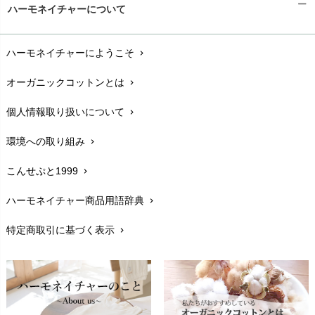
ハーモネイチャーについて
お支払い方法
chevron_right
ハーモネイチャーにようこそ
chevron_right
配送と送料
chevron_right
オーガニックコットンとは
chevron_right
在庫状況と発送予定
chevron_right
個人情報取り扱いについて
chevron_right
サイズ・寸法
chevron_right
環境への取り組み
chevron_right
生地・素材
chevron_right
こんせぷと1999
chevron_right
お手入れについて
chevron_right
ハーモネイチャー商品用語辞典
chevron_right
レビューを書こう
chevron_right
特定商取引に基づく表示
chevron_right
返品交換
chevron_right
FAXでのご注文
chevron_right
お問い合わせ
chevron_right