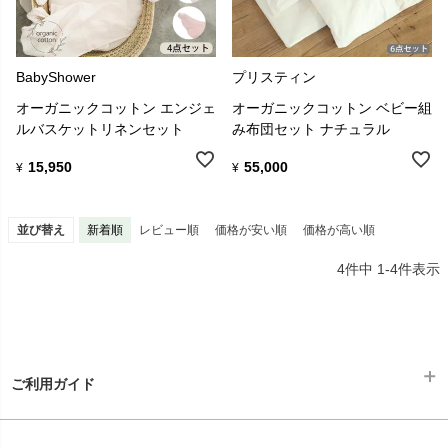
BabyShower
プリスティン
オーガニックコットン エンジェ
オーガニックコットン ベビー組
ルバスケットリネンセット
み布団セット ナチュラル
15,950
55,000
¥
¥
並び替え
新着順
レビュー順
価格が安い順
価格が高い順
4
件中
1
-
4
件表示
ご利用ガイド
ギフトラッピング
chevron_right