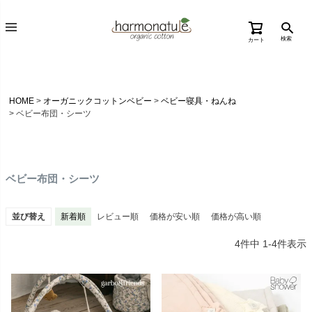
検索
カート
HOME
オーガニックコットンベビー
ベビー寝具・ねんね
ベビー布団・シーツ
ベビー布団・シーツ
並び替え
新着順
レビュー順
価格が安い順
価格が高い順
4
件中
1
-
4
件表示