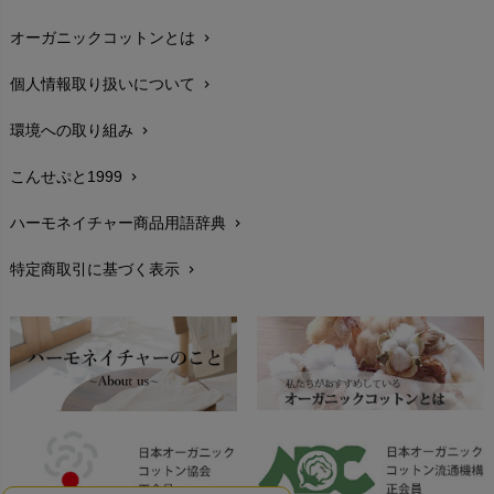
maggies（マギーズ）
HAYASHI
MAINIO（マイニオ）
オーガニックコットンとは
chevron_right
在庫状況と発送予定
chevron_right
Haruulala（ハルウララ）
MATONA（マトナ）
Pantyliners Organics（パンティライナーズ）
個人情報取り扱いについて
chevron_right
サイズ・寸法
MAUD N LIL（モード・ン・リル）
chevron_right
PeopleTree（ピープルツリー）
maxomorra（マクソモーラ）
環境への取り組み
chevron_right
生地・素材
chevron_right
plantia（プランティア）
mini rodini（ミニロディーニ）
PRISTINE（プリスティン）
こんせぷと1999
chevron_right
お手入れについて
Molo（モロ）
chevron_right
fromF（フロムエフ）
My Little Cozmo（マイリトルコズモ）
ハーモネイチャー商品用語辞典
chevron_right
レビューを書こう
chevron_right
nadadelazos（ナダデラゾス）
特定商取引に基づく表示
chevron_right
返品交換
NATURAPURA（ナチュラプラ）
chevron_right
NewNative（ニューネイティブ）
FAXでのご注文
chevron_right
Nukleus（ニュクレス）
お問い合わせ
chevron_right