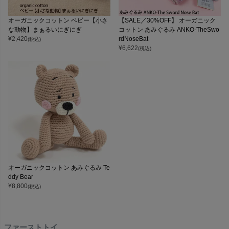
オーガニックコットン ベビー【小さ
【SALE／30%OFF】 オーガニック
な動物】まぁるいにぎにぎ
コットン あみぐるみ ANKO-TheSwo
¥
2,420
rdNoseBat
(税込)
¥
6,622
(税込)
オーガニックコットン あみぐるみ Te
ddy Bear
¥
8,800
(税込)
ファーストトイ