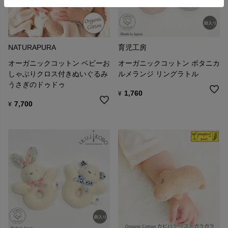
NATURAPURA
育児工房
オーガニックコットン ベビーお
オーガニックコットン ボタニカ
しゃぶりクロス付きぬいぐるみ
ルメランジ リングラトル
うさぎのドゥドゥ
1,760
¥
7,700
¥