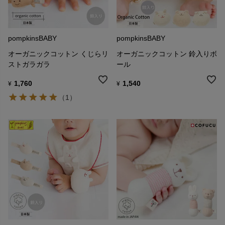
pompkinsBABY
pompkinsBABY
オーガニックコットン くじらリ
オーガニックコットン 鈴入りボ
ストガラガラ
ール
1,760
1,540
¥
¥
（1）