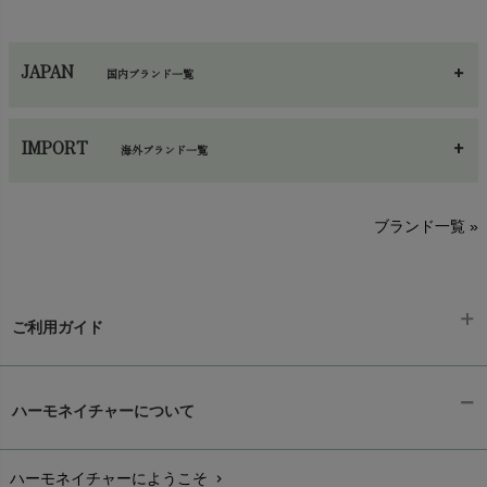
JAPAN
国内ブランド一覧
あ～さ
へ～わ
し～ふ
IMPORT
海外ブランド一覧
sisam（シサム）
A～G
O～Z
H～N
ブランド一覧 »
SISIFILLE（シシフィーユ）
Think-B（シンクビー）
HAPPY PLACE（ハッピープレイス）
SkinAware（スキンアウェア）
Hatley（ハットレイ）
生活アートクラブ
ご利用ガイド
kidscase（キッズケース）
Tsukuba Cotton（つくばコットン）
LITTLE INDIANS（リトルインディアンズ）
天衣無縫
ギフトラッピング
L'ovedbaby（ラブドベビー）
chevron_right
ハーモネイチャーについて
nanadecor（ナナデェコール）
Lovingly Organics（ラビングリー）
お支払い方法
chevron_right
nayuta（ナユタ）
Madame MO（マダムモー）
ぬくぐるみ工房
ハーモネイチャーにようこそ
chevron_right
配送と送料
chevron_right