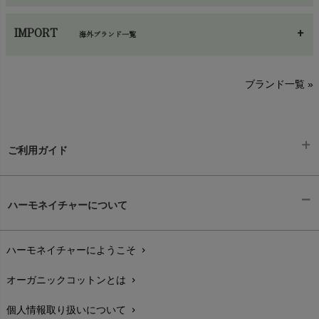
あ～さ
へ～わ
し～ふ
IMPORT
海外ブランド一覧
sisam（シサム）
A～G
O～Z
H～N
ブランド一覧 »
SISIFILLE（シシフィーユ）
Think-B（シンクビー）
HAPPY PLACE（ハッピープレイス）
SkinAware（スキンアウェア）
Hatley（ハットレイ）
生活アートクラブ
ご利用ガイド
kidscase（キッズケース）
Tsukuba Cotton（つくばコットン）
LITTLE INDIANS（リトルインディアンズ）
天衣無縫
ギフトラッピング
L'ovedbaby（ラブドベビー）
chevron_right
ハーモネイチャーについて
nanadecor（ナナデェコール）
Lovingly Organics（ラビングリー）
お支払い方法
chevron_right
nayuta（ナユタ）
Madame MO（マダムモー）
ぬくぐるみ工房
ハーモネイチャーにようこそ
chevron_right
配送と送料
maggies（マギーズ）
chevron_right
HAYASHI
MAINIO（マイニオ）
オーガニックコットンとは
chevron_right
在庫状況と発送予定
chevron_right
Haruulala（ハルウララ）
MATONA（マトナ）
Pantyliners Organics（パンティライナーズ）
個人情報取り扱いについて
chevron_right
サイズ・寸法
MAUD N LIL（モード・ン・リル）
chevron_right