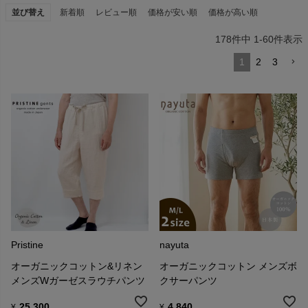
並び替え
新着順
レビュー順
価格が安い順
価格が高い順
178
件中
1
-
60
件表示
1
2
3
Pristine
nayuta
オーガニックコットン&リネン
オーガニックコットン メンズボ
メンズWガーゼスラウチパンツ
クサーパンツ
25,300
4,840
¥
¥