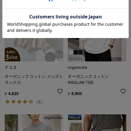
ナユタ
organicsta
オーガニックコットン メンズト
オーガニックコットン
ランクス
RAGLAN TEE
4,620
9,900
¥
¥
（5）