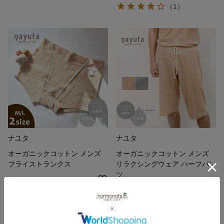
（1）
ナユタ
ナユタ
オーガニックコットン メンズ
オーガニックコットン メンズ
フライストランクス
リラクシングウェア ハーフパン
ツ
4,620
¥
6,820
¥
（2）