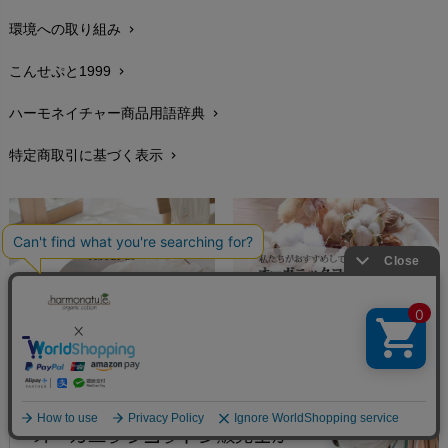
PeopleTree（ピープルツリー）
maxomorra（マクソモーラ）
環境への取り組み
chevron_right
生地・素材
chevron_right
plantia（プランティア）
mini rodini（ミニロディーニ）
PRISTINE（プリスティン）
こんせぷと1999
chevron_right
お手入れについて
Molo（モロ）
chevron_right
fromF（フロムエフ）
My Little Cozmo（マイリトルコズモ）
ハーモネイチャー商品用語辞典
chevron_right
レビューを書こう
chevron_right
nadadelazos（ナダデラゾス）
特定商取引に基づく表示
chevron_right
返品交換
NATURAPURA（ナチュラプラ）
chevron_right
NewNative（ニューネイティブ）
FAXでのご注文
chevron_right
Nukleus（ニュクレス）
お問い合わせ
chevron_right