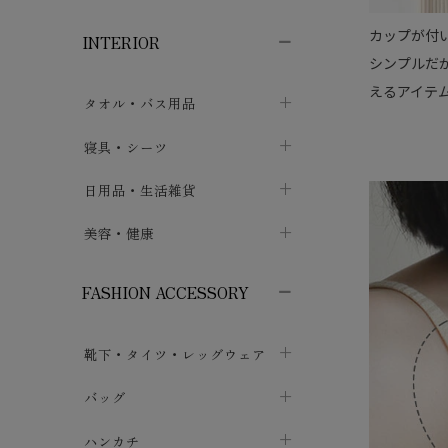
子供ボトムス
子供タイツ・レギンス
子供雑貨
chevron_right
chevron_right
chevron_right
カップが付
INTERIOR
メンズ下着・パジャマ
子供上着・アウター
子供パジャマ
chevron_right
chevron_right
シンプルだ
メンズインナー・肌着
メンズファッション
子供ローブ
chevron_right
えるアイテ
chevron_right
タオル・バス用品
ボクサーパンツ
シャツ・カットソー
chevron_right
chevron_right
タオル
寝具・シーツ
chevron_right
ブリーフ
セーター・トレーナー・パーカ
chevron_right
chevron_right
バス用品
ベッドシーツ
日用品・生活雑貨
chevron_right
chevron_right
トランクス
ボトムス
chevron_right
chevron_right
布団カバー・カバーセット
クッション
美容・健康
chevron_right
chevron_right
アンダーパンツ・ももひき
コート・上着
chevron_right
chevron_right
枕・ピローケース
生地・手芸用品
マスク
chevron_right
chevron_right
chevron_right
FASHION ACCESSORY
メンズパジャマ
chevron_right
防水シート
スリッパ・ルームシューズ
コットン・綿棒
chevron_right
chevron_right
chevron_right
靴下・タイツ・レッグウェア
ケット・綿毛布
せっけん・洗剤
ガーゼ
chevron_right
chevron_right
chevron_right
フットカバー・アンクレット
布団
バッグ
その他小物・雑貨
chevron_right
保湿・スキンケア・サポーター
chevron_right
chevron_right
chevron_right
ソックス
巾着・ポーチ
ヨガマット・カーペット
ハンカチ
chevron_right
カイロ・湯たんぽ
chevron_right
chevron_right
chevron_right