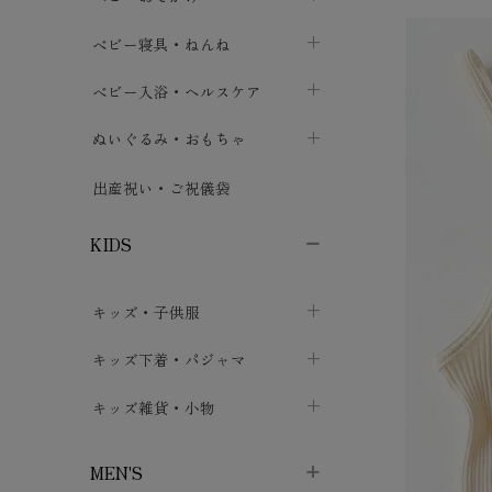
ボトムス
ボディスーツ
ベビー帽子
ベビーキャリー
chevron_right
chevron_right
ベビー寝具・ねんね
chevron_right
chevron_right
セレモニードレス
短肌着・長肌着
スタイ・よだれかけ
おでかけ用品・カバー・シート
chevron_right
ベビースリーパー
chevron_right
chevron_right
ベビー入浴・ヘルスケア
chevron_right
chevron_right
ワンピース・チュニック
肌着・下着
ミトン・手袋
chevron_right
ベビーパジャマ
chevron_right
ベビーおむつ・おむつカバー
chevron_right
ぬいぐるみ・おもちゃ
chevron_right
chevron_right
上着・アウター
ベビーおむつ・おむつカバー
靴下・タイツ
chevron_right
ベビー布団・シーツ
chevron_right
トレーニングパンツ
chevron_right
ファーストトイ
chevron_right
chevron_right
出産祝い・ご祝儀袋
chevron_right
トレーニングパンツ
レッグウォーマー・サポーター
ベビー枕・カバー
chevron_right
ベビーお風呂・ケア用品
chevron_right
ぬいぐるみ
chevron_right
chevron_right
chevron_right
KIDS
ベビー・キッズ腹巻
ベビーフェンス・安全用品
ガーゼ・クロス
chevron_right
知育玩具
chevron_right
chevron_right
chevron_right
キッズ・子供服
ブーティ・シューズ
ベビーおくるみ・アフガン
授乳クッション・枕
chevron_right
あみぐるみ
chevron_right
chevron_right
chevron_right
子供トップス
キッズ下着・パジャマ
マフラー
chevron_right
chevron_right
子供カーディガン・ベスト
子供肌着下着
キッズ雑貨・小物
汗取りパッド
chevron_right
chevron_right
chevron_right
子供チュニック・ワンピース
子供靴下
子供帽子
chevron_right
chevron_right
chevron_right
MEN'S