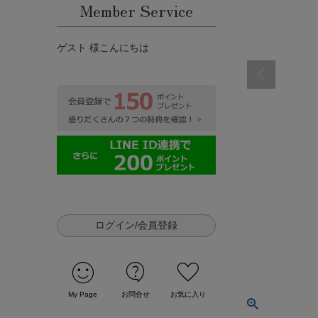
Member Service
ゲスト 様こんにちは
ログイン/会員登録
sentiment_satisfied
contact_support
favorite
My Page
お問合せ
お気に入り