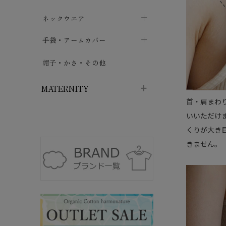
ハイソックス
バッグ・ポシェット
タオルハンカチ
chevron_right
ネックウエア
chevron_right
chevron_right
五本指・足袋ソックス
ガーゼハンカチ
マフラー
chevron_right
手袋・アームカバー
chevron_right
chevron_right
タイツ
ハンカチ
ストール
chevron_right
ショート丈
chevron_right
chevron_right
帽子・かさ・その他
chevron_right
レッグウォーマー
ネックカバー・スヌード
chevron_right
ロング丈
chevron_right
chevron_right
MATERNITY
首・肩まわ
いいただけ
マタニティウェア・授乳服
くりが大き
マタニティウェア・授乳服
授乳下着・パジャマ
chevron_right
きません。
マタニティ・授乳ブラジャー
マタ
ニティ・ママ雑貨
chevron_right
授乳パッド
授乳ケープ
chevron_right
chevron_right
マタニティショーツ
授乳クッション・枕
chevron_right
chevron_right
マタニティ・授乳インナー