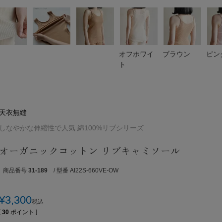
オフホワイ
ブラウン
ピン
ト
天衣無縫
しなやかな伸縮性で人気 綿100%リブシリーズ
オーガニックコットン リブキャミソール
商品番号
31-189
/ 型番 AI22S-660VE-OW
¥
3,300
税込
[
30
ポイント ]