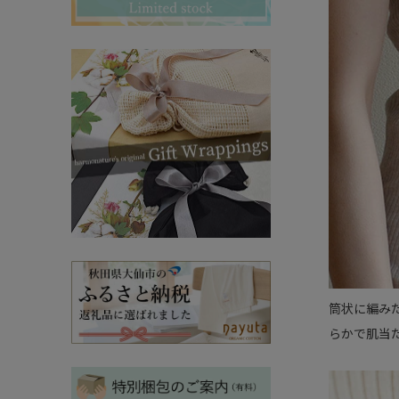
その他ママ雑貨
chevron_right
chevron_right
妊婦帯・産前産後ガードル
chevron_right
マタニティ・授乳パジャマ
chevron_right
筒状に編み
らかで肌当