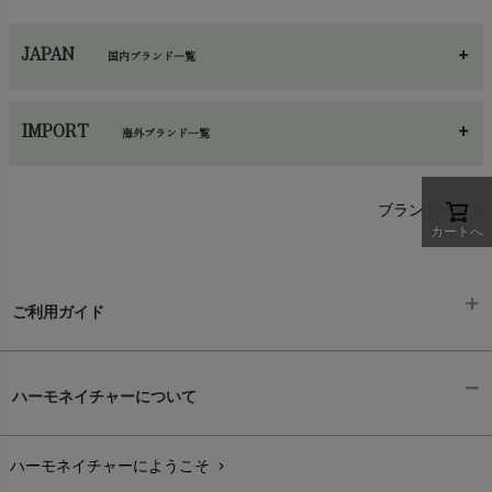
JAPAN
国内ブランド一覧
あ～さ
へ～わ
し～ふ
IMPORT
海外ブランド一覧
sisam（シサム）
A～G
O～Z
H～N
ブランド一覧 »
SISIFILLE（シシフィーユ）
カートへ
Think-B（シンクビー）
HAPPY PLACE（ハッピープレイス）
SkinAware（スキンアウェア）
Hatley（ハットレイ）
生活アートクラブ
ご利用ガイド
kidscase（キッズケース）
Tsukuba Cotton（つくばコットン）
LITTLE INDIANS（リトルインディアンズ）
天衣無縫
ギフトラッピング
L'ovedbaby（ラブドベビー）
chevron_right
ハーモネイチャーについて
nanadecor（ナナデェコール）
Lovingly Organics（ラビングリー）
お支払い方法
chevron_right
nayuta（ナユタ）
Madame MO（マダムモー）
ぬくぐるみ工房
ハーモネイチャーにようこそ
chevron_right
配送と送料
maggies（マギーズ）
chevron_right
HAYASHI