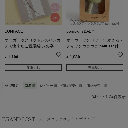
SUNFACE
pompkinsBABY
オーガニックコットンのハンカ
オーガニックコットン かえるス
チで出来たご祝儀袋 八の字
ティックガラガラ petit sac付
1,100
1,980
¥
¥
在庫切れ
在庫切れ
並び替え
新着順
レビュー順
価格が安い順
価格が高い順
34
件中
1
-
34
件表示
BRAND LIST
オーガニックコットンブランド