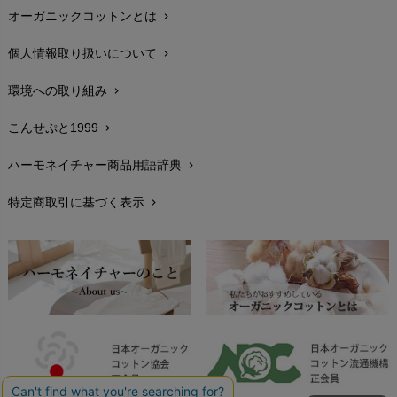
MAINIO（マイニオ）
オーガニックコットンとは
chevron_right
在庫状況と発送予定
chevron_right
Haruulala（ハルウララ）
MATONA（マトナ）
Pantyliners Organics（パンティライナーズ）
個人情報取り扱いについて
chevron_right
サイズ・寸法
MAUD N LIL（モード・ン・リル）
chevron_right
PeopleTree（ピープルツリー）
maxomorra（マクソモーラ）
環境への取り組み
chevron_right
生地・素材
chevron_right
plantia（プランティア）
mini rodini（ミニロディーニ）
PRISTINE（プリスティン）
こんせぷと1999
chevron_right
お手入れについて
Molo（モロ）
chevron_right
fromF（フロムエフ）
My Little Cozmo（マイリトルコズモ）
ハーモネイチャー商品用語辞典
chevron_right
レビューを書こう
chevron_right
nadadelazos（ナダデラゾス）
特定商取引に基づく表示
chevron_right
返品交換
NATURAPURA（ナチュラプラ）
chevron_right
NewNative（ニューネイティブ）
FAXでのご注文
chevron_right
Nukleus（ニュクレス）
お問い合わせ
chevron_right