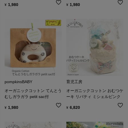
1,980
1,980
¥
¥
pompkinsBABY
育児工房
オーガニックコットン てんとう
オーガニックコットン おむつケ
むしガラガラ petit sac付
ーキ リバティ ミシェルピンク
1,980
6,820
¥
¥