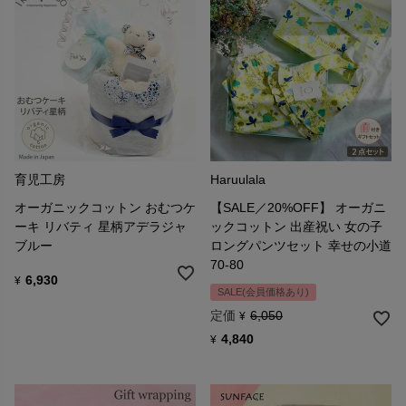
育児工房
Haruulala
オーガニックコットン おむつケ
【SALE／20%OFF】 オーガニ
ーキ リバティ 星柄アデラジャ
ックコットン 出産祝い 女の子
ブルー
ロングパンツセット 幸せの小道
70-80
6,930
¥
SALE(会員価格あり)
定価
6,050
¥
4,840
¥