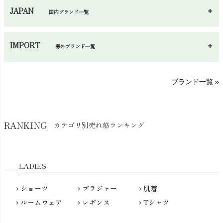
JAPAN
国内ブランド一覧
手袋・アームカバー
chevron_right
あ～さ
へ～わ
し～ふ
帽子・かさ・その他
chevron_right
IMPORT
海外ブランド一覧
sisam（シサム）
A～G
O～Z
H～N
ブランド一覧 »
SISIFILLE（シシフィーユ）
Think-B（シンクビー）
HAPPY PLACE（ハッピープレイス）
SkinAware（スキンアウェア）
Hatley（ハットレイ）
RANKING
カテゴリ別売れ筋ランキング
生活アートクラブ
kidscase（キッズケース）
Tsukuba Cotton（つくばコットン）
LITTLE INDIANS（リトルインディアンズ）
天衣無縫
L'ovedbaby（ラブドベビー）
LADIES
nanadecor（ナナデェコール）
Lovingly Organics（ラビングリー）
nayuta（ナユタ）
ショーツ
ブラジャー
肌着
Madame MO（マダムモー）
chevron_right
chevron_right
chevron_right
ぬくぐるみ工房
ルームウェア
レギンス
Tシャツ
maggies（マギーズ）
chevron_right
chevron_right
chevron_right
HAYASHI
MAINIO（マイニオ）
Haruulala（ハルウララ）