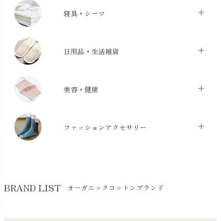
タオル
chevron_right
寝具・シーツ
バス用品
chevron_right
ベッドシーツ
chevron_right
日用品・生活雑貨
布団カバー・カバーセット
chevron_right
クッション
chevron_right
枕・ピローケース
chevron_right
美容・健康
生地・手芸用品
chevron_right
防水シート
chevron_right
マスク
chevron_right
スリッパ・ルームシューズ
chevron_right
ケット・綿毛布
ファッションアクセサリー
chevron_right
コットン・綿棒
chevron_right
せっけん・洗剤
chevron_right
布団
chevron_right
靴下・タイツ・レッグウェア
chevron_right
ガーゼ
chevron_right
その他小物・雑貨
chevron_right
バッグ
chevron_right
保湿・スキンケア・サポーター
chevron_right
ヨガマット・カーペット
BRAND LIST
オーガニックコットンブランド
chevron_right
ハンカチ
chevron_right
カイロ・湯たんぽ
chevron_right
ネックウエア
chevron_right