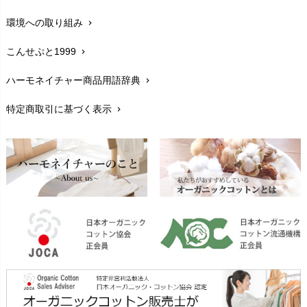
環境への取り組み
chevron_right
生地・素材
chevron_right
こんせぷと1999
chevron_right
お手入れについて
chevron_right
ハーモネイチャー商品用語辞典
chevron_right
レビューを書こう
chevron_right
特定商取引に基づく表示
chevron_right
返品交換
chevron_right
FAXでのご注文
chevron_right
お問い合わせ
chevron_right