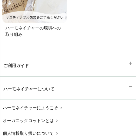
ハーモネイチャーの環境への
取り組み
ご利用ガイド
ギフトラッピング
chevron_right
ハーモネイチャーについて
お支払い方法
chevron_right
ハーモネイチャーにようこそ
chevron_right
配送と送料
chevron_right
オーガニックコットンとは
chevron_right
在庫状況と発送予定
chevron_right
個人情報取り扱いについて
chevron_right
サイズ・寸法
chevron_right