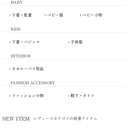
BABY
MATONA（マトナ）
Pantyliners Organics（パンティライナーズ）
MAUD N LIL（モード・ン・リル）
下着・肌着
ベビー服
ベビー小物
chevron_right
chevron_right
chevron_right
PeopleTree（ピープルツリー）
maxomorra（マクソモーラ）
plantia（プランティア）
mini rodini（ミニロディーニ）
KIDS
PRISTINE（プリスティン）
Molo（モロ）
fromF（フロムエフ）
下着・パジャマ
子供服
chevron_right
chevron_right
My Little Cozmo（マイリトルコズモ）
nadadelazos（ナダデラゾス）
INTERIOR
NATURAPURA（ナチュラプラ）
NewNative（ニューネイティブ）
タオル・バス用品
chevron_right
Nukleus（ニュクレス）
FASHION ACCESSORY
ファッション小物
靴下・タイツ
chevron_right
chevron_right
NEW ITEM
レディースカテゴリの新着アイテム