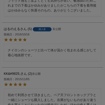
フィット感も丁度よくとても気持ちが良い。敏感肌のためこ
れまでの下着はかゆみがありましたがこちらの下着を着用後
はかゆみもなく快適そのもの。ありがとうございました。
はるのえる
5
非公開
購入者
投稿日
2016/10/16
ナイロンのショーツと比べて体が温かく包まれる感じがして
着心地抜群です。
KK&#9825;
2
非公開
投稿日
2015/11/05
初めて利用させて頂きました。ベア天フロントホックブラと
一緒にショーツも購入しました。在庫がないものがあり違う
色を買うことになったのは残念でしたが、ほかの色も悪くは