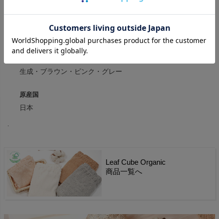
素材
オーガニックコットン100%・パターンメッシュ
カラー
生成・ブラウン・ピンク・グレー
原産国
日本
.
Leaf Cube Organic
商品一覧へ