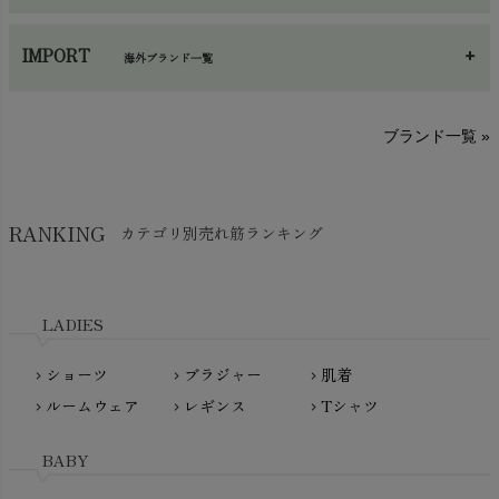
あ～さ
へ～わ
し～ふ
帽子・かさ・その他
chevron_right
IMPORT
海外ブランド一覧
sisam（シサム）
A～G
O～Z
H～N
ブランド一覧 »
SISIFILLE（シシフィーユ）
Think-B（シンクビー）
HAPPY PLACE（ハッピープレイス）
SkinAware（スキンアウェア）
Hatley（ハットレイ）
RANKING
カテゴリ別売れ筋ランキング
生活アートクラブ
kidscase（キッズケース）
Tsukuba Cotton（つくばコットン）
LITTLE INDIANS（リトルインディアンズ）
天衣無縫
L'ovedbaby（ラブドベビー）
LADIES
nanadecor（ナナデェコール）
Lovingly Organics（ラビングリー）
nayuta（ナユタ）
ショーツ
ブラジャー
肌着
Madame MO（マダムモー）
chevron_right
chevron_right
chevron_right
ぬくぐるみ工房
ルームウェア
レギンス
Tシャツ
maggies（マギーズ）
chevron_right
chevron_right
chevron_right
HAYASHI
MAINIO（マイニオ）
Haruulala（ハルウララ）
BABY
MATONA（マトナ）
Pantyliners Organics（パンティライナーズ）
MAUD N LIL（モード・ン・リル）