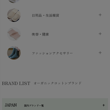
バス用品
chevron_right
ベッドシーツ
chevron_right
日用品・生活雑貨
布団カバー・カバーセット
chevron_right
クッション
chevron_right
枕・ピローケース
chevron_right
美容・健康
生地・手芸用品
chevron_right
防水シート
chevron_right
マスク
chevron_right
スリッパ・ルームシューズ
chevron_right
ケット・綿毛布
ファッションアクセサリー
chevron_right
コットン・綿棒
chevron_right
せっけん・洗剤
chevron_right
布団
chevron_right
靴下・タイツ・レッグウェア
chevron_right
ガーゼ
chevron_right
その他小物・雑貨
chevron_right
バッグ
chevron_right
保湿・スキンケア・サポーター
chevron_right
ヨガマット・カーペット
BRAND LIST
オーガニックコットンブランド
chevron_right
ハンカチ
chevron_right
カイロ・湯たんぽ
chevron_right
ネックウエア
chevron_right
JAPAN
国内ブランド一覧
手袋・アームカバー
chevron_right