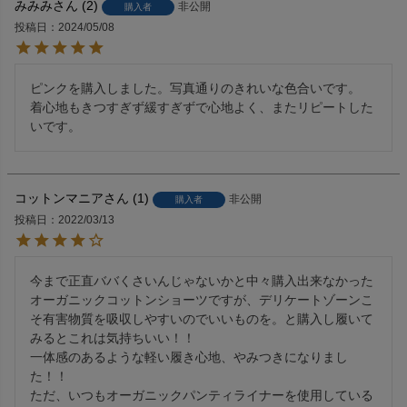
みみみ
2
非公開
購入者
投稿日
2024/05/08
ピンクを購入しました。写真通りのきれいな色合いです。

着心地もきつすぎず緩すぎずで心地よく、またリピートした
いです。
コットンマニア
1
非公開
購入者
投稿日
2022/03/13
今まで正直ババくさいんじゃないかと中々購入出来なかった
オーガニックコットンショーツですが、デリケートゾーンこ
そ有害物質を吸収しやすいのでいいものを。と購入し履いて
みるとこれは気持ちいい！！

一体感のあるような軽い履き心地、やみつきになりまし
た！！

ただ、いつもオーガニックパンティライナーを使用している