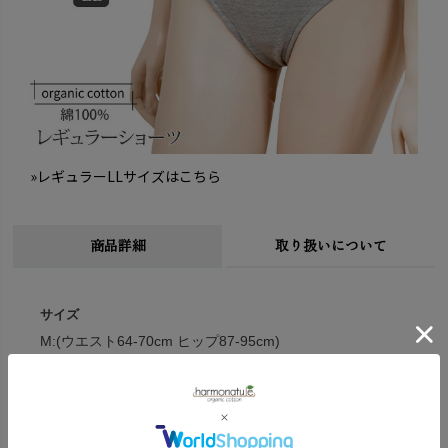
»レギュラーLLサイズはこちら
商品詳細
取り扱いについて
サイズ
M:(ウエスト64-70cm ヒップ87-95cm)
L:(ウエスト69-77cm ヒップ92-100cm)
※( )内は適応サイズ
※衣料品の特性上、個体差がある旨ご了承ください。