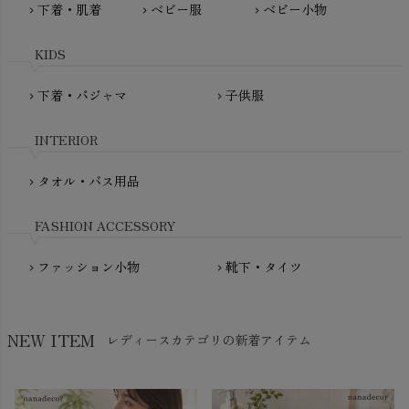
下着・肌着
ベビー服
ベビー小物
chevron_right
chevron_right
chevron_right
PeopleTree（ピープルツリー）
maxomorra（マクソモーラ）
plantia（プランティア）
mini rodini（ミニロディーニ）
KIDS
PRISTINE（プリスティン）
Molo（モロ）
fromF（フロムエフ）
下着・パジャマ
子供服
chevron_right
chevron_right
My Little Cozmo（マイリトルコズモ）
nadadelazos（ナダデラゾス）
INTERIOR
NATURAPURA（ナチュラプラ）
NewNative（ニューネイティブ）
タオル・バス用品
chevron_right
Nukleus（ニュクレス）
FASHION ACCESSORY
ファッション小物
靴下・タイツ
chevron_right
chevron_right
NEW ITEM
レディースカテゴリの新着アイテム