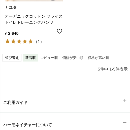
ナユタ
オーガニックコットン フライス
トイレトレーニングパンツ
2,640
¥
（1）
並び替え
新着順
レビュー順
価格が安い順
価格が高い順
5
件中
1
-
5
件表示
ご利用ガイド
ギフトラッピング
chevron_right
ハーモネイチャーについて