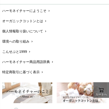
お支払い方法
chevron_right
ハーモネイチャーにようこそ
chevron_right
配送と送料
chevron_right
オーガニックコットンとは
chevron_right
在庫状況と発送予定
chevron_right
個人情報取り扱いについて
chevron_right
サイズ・寸法
chevron_right
環境への取り組み
chevron_right
生地・素材
chevron_right
こんせぷと1999
chevron_right
お手入れについて
chevron_right
ハーモネイチャー商品用語辞典
chevron_right
レビューを書こう
chevron_right
特定商取引に基づく表示
chevron_right
返品交換
chevron_right
FAXでのご注文
chevron_right
お問い合わせ
chevron_right
カートへ