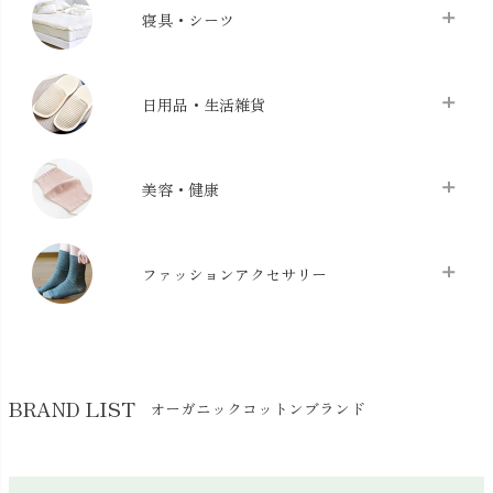
タオル
chevron_right
寝具・シーツ
バス用品
chevron_right
ベッドシーツ
chevron_right
日用品・生活雑貨
布団カバー・カバーセット
chevron_right
クッション
chevron_right
枕・ピローケース
chevron_right
美容・健康
生地・手芸用品
chevron_right
防水シート
chevron_right
マスク
chevron_right
スリッパ・ルームシューズ
chevron_right
ケット・綿毛布
ファッションアクセサリー
chevron_right
コットン・綿棒
chevron_right
せっけん・洗剤
chevron_right
布団
chevron_right
靴下・タイツ・レッグウェア
chevron_right
ガーゼ
chevron_right
その他小物・雑貨
chevron_right
バッグ
chevron_right
保湿・スキンケア・サポーター
chevron_right
ヨガマット・カーペット
BRAND LIST
オーガニックコットンブランド
chevron_right
ハンカチ
chevron_right
カイロ・湯たんぽ
chevron_right
ネックウエア
chevron_right