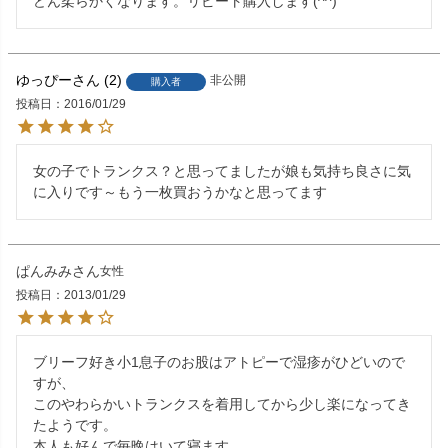
どん柔らかくなります。リピート購入します(^^)
ゆっぴー
2
非公開
購入者
投稿日
2016/01/29
女の子でトランクス？と思ってましたが娘も気持ち良さに気
に入りです～もう一枚買おうかなと思ってます
ぱんみみ
女性
投稿日
2013/01/29
ブリーフ好き小1息子のお股はアトピーで湿疹がひどいので
すが、

このやわらかいトランクスを着用してから少し楽になってき
たようです。

本人も好んで毎晩はいて寝ます。
