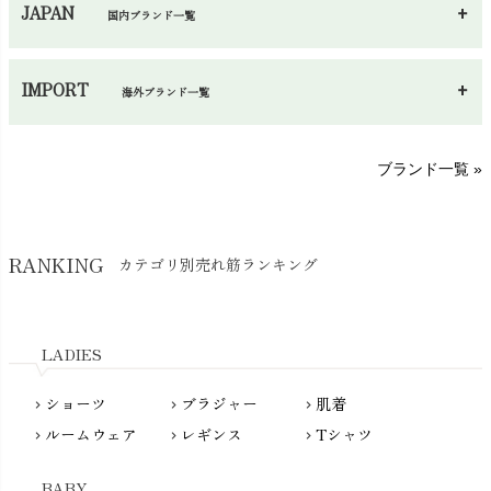
JAPAN
国内ブランド一覧
手袋・アームカバー
chevron_right
あ～さ
へ～わ
し～ふ
帽子・かさ・その他
chevron_right
IMPORT
海外ブランド一覧
sisam（シサム）
A～G
O～Z
H～N
ブランド一覧 »
SISIFILLE（シシフィーユ）
Think-B（シンクビー）
HAPPY PLACE（ハッピープレイス）
SkinAware（スキンアウェア）
Hatley（ハットレイ）
RANKING
カテゴリ別売れ筋ランキング
生活アートクラブ
kidscase（キッズケース）
Tsukuba Cotton（つくばコットン）
LITTLE INDIANS（リトルインディアンズ）
天衣無縫
L'ovedbaby（ラブドベビー）
LADIES
nanadecor（ナナデェコール）
Lovingly Organics（ラビングリー）
nayuta（ナユタ）
ショーツ
ブラジャー
肌着
Madame MO（マダムモー）
chevron_right
chevron_right
chevron_right
ぬくぐるみ工房
ルームウェア
レギンス
Tシャツ
maggies（マギーズ）
chevron_right
chevron_right
chevron_right
HAYASHI
MAINIO（マイニオ）
Haruulala（ハルウララ）
BABY