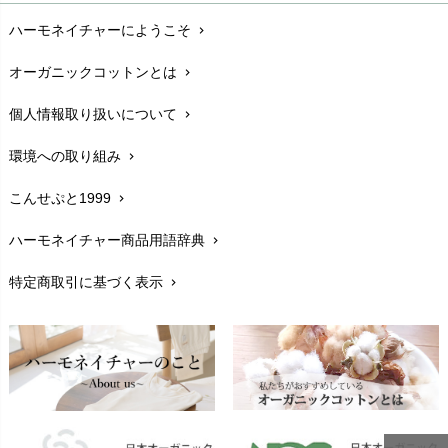
Madame MO（マダムモー）
ぬくぐるみ工房
ハーモネイチャーにようこそ
chevron_right
配送と送料
maggies（マギーズ）
chevron_right
HAYASHI
MAINIO（マイニオ）
オーガニックコットンとは
chevron_right
在庫状況と発送予定
chevron_right
Haruulala（ハルウララ）
MATONA（マトナ）
Pantyliners Organics（パンティライナーズ）
個人情報取り扱いについて
chevron_right
サイズ・寸法
MAUD N LIL（モード・ン・リル）
chevron_right
PeopleTree（ピープルツリー）
maxomorra（マクソモーラ）
環境への取り組み
chevron_right
生地・素材
chevron_right
plantia（プランティア）
mini rodini（ミニロディーニ）
PRISTINE（プリスティン）
こんせぷと1999
chevron_right
お手入れについて
Molo（モロ）
chevron_right
fromF（フロムエフ）
My Little Cozmo（マイリトルコズモ）
ハーモネイチャー商品用語辞典
chevron_right
レビューを書こう
chevron_right
nadadelazos（ナダデラゾス）
特定商取引に基づく表示
chevron_right
返品交換
NATURAPURA（ナチュラプラ）
chevron_right
NewNative（ニューネイティブ）
FAXでのご注文
chevron_right
Nukleus（ニュクレス）
お問い合わせ
chevron_right