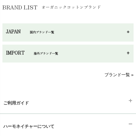
BoWeevilは、早くからプロジェクトに参画し、続いてインド、パラ
BRAND LIST
オーガニックコットンブランド
グアイ、アルゼンチンでのオーガニックプロジェクトを支援してき
ました。1998年からはウガンダのオーガニックコットンプロジェク
ト（従事者約20000人）を進めています。
JAPAN
国内ブランド一覧
あ～さ
へ～わ
し～ふ
IMPORT
海外ブランド一覧
sisam（シサム）
A～G
O～Z
H～N
ブランド一覧 »
SISIFILLE（シシフィーユ）
Think-B（シンクビー）
BoWeevilとは、学術名Anthonomus grandisという昆虫で、Cotton
HAPPY PLACE（ハッピープレイス）
Boll Weevilとも呼ばれています。コットンに寄生する虫ですが、殺
SkinAware（スキンアウェア）
Hatley（ハットレイ）
虫剤などを多用して自然のエコシステムを破壊すればするほど、逆
生活アートクラブ
ご利用ガイド
に数が多くなる現象が起きています。農薬を使わない自然のサイク
kidscase（キッズケース）
Tsukuba Cotton（つくばコットン）
ルに戻すことで、BoWeevilやその他の虫と共生できるのです。
LITTLE INDIANS（リトルインディアンズ）
天衣無縫
ギフトラッピング
L'ovedbaby（ラブドベビー）
chevron_right
ハーモネイチャーについて
nanadecor（ナナデェコール）
Lovingly Organics（ラビングリー）
お支払い方法
chevron_right
nayuta（ナユタ）