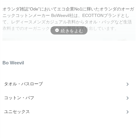
オランダ雑誌“Ode”においてエコ企業No1に輝いたオランダのオーガ
ニックコットンメーカー BoWeevil社は、ECOTTONブランドとし
て、レディースメンズカジュアル衣料からタオル・バッグなど生活
衣料までのオーガニックコットン製品を送り出しています。
Bo Weevil
タオル・バスローブ
コットン・パフ
BoWeevil社の源泉は、1980年代後半に世界最大の綿産地トルコで始
ユニセックス
められた綿の有機栽培化プロジェクト。今ではそのプロジェクトは
世界でのオーガニックコットン認証の方向性を示した重要な第一歩
と認識されています。