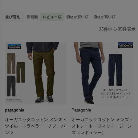
並び替え
新着順
レビュー順
価格が安い順
価格が高い順
35
件中
1
-
35
件表示
■オーガニックコットン
一般的なコットン栽培には、大量な農薬が使用されていることや深
刻な環境問題の事実を知り、
パタゴニアは1996年、すべてのコットン製品をオーガニックコット
ン100％に切り替えました。
その結果がどうであれ、一般的な栽培法のコットンには決してもど
らないという強い意志のもとでのことでした。
結果、品質には影響なく素材感が向上し、なによりも農業に対する
姿勢を大きく変える刺激となりました。
パタゴニアのオーガニックプログラムでは、何百人もの社員がコッ
patagonia
Patagonia
トン畑を見学し、農薬使用の危険性とオーガニック栽培の有益性を
自分たちの目で確認しています。
オーガニックコットン メンズ・
オーガニックコットン メンズ・
ツイル・トラベラー・チノ・パ
ストレート・フィット・ジーン
ンツ
ズ（レギュラー）