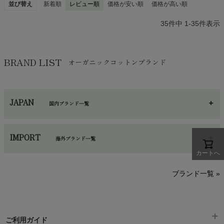
並び替え
新着順
レビュー順
価格が安い順
価格が高い順
35
件中
1
-
35
件表示
BRAND LIST
オーガニックコットンブランド
JAPAN
国内ブランド一覧
あ～さ
へ～わ
し～ふ
IMPORT
海外ブランド一覧
カートへ
sisam（シサム）
A～G
O～Z
H～N
ブランド一覧 »
SISIFILLE（シシフィーユ）
Think-B（シンクビー）
HAPPY PLACE（ハッピープレイス）
SkinAware（スキンアウェア）
Hatley（ハットレイ）
生活アートクラブ
ご利用ガイド