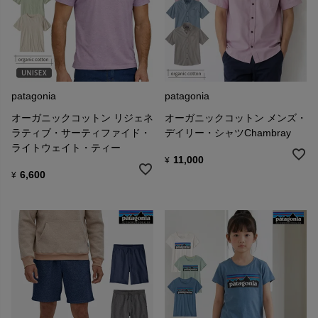
２. パタゴニアDCへご送付ください
〒341-0059
埼玉県三郷市インター南1-4-2 GLP三郷Ⅲ 2F
日本ロジステック内パタゴニアDC
「パタゴニア・リサイクル」係
TEL： 0800-8887-447 （フリーコール／通話料無料）
patagonia
patagonia
オーガニックコットン リジェネ
オーガニックコットン メンズ・
ラティブ・サーティファイド・
デイリー・シャツChambray
ライトウェイト・ティー
11,000
¥
6,600
¥
■パタゴニアの包装について
パタゴニアの製品は、作業上の理由により商品袋に破れ穴が生じて