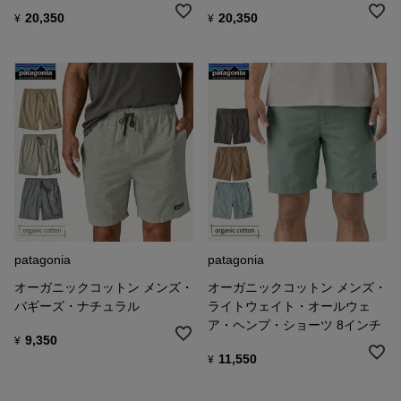
20,350
20,350
¥
¥
■フットプリント・クロニクル
フットプリント・クロニクルは、パタゴニアの企業としてのあり方
と習慣を検証する試みとして始まりました。
パタゴニアは、日々地球に残す足跡(フットプリント)に目を向けなが
ら、環境に与える不必要な悪影響を最小限に 抑える取組みをしてい
ます。
patagonia
patagonia
オーガニックコットン メンズ・
オーガニックコットン メンズ・
バギーズ・ナチュラル
ライトウェイト・オールウェ
ア・ヘンプ・ショーツ 8インチ
9,350
¥
11,550
¥