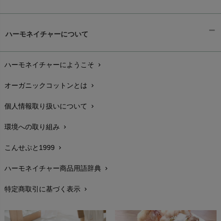
kidscase（キッズケース）
Tsukuba Cotton（つくばコットン）
LITTLE INDIANS（リトルインディアンズ）
天衣無縫
ギフトラッピング
L'ovedbaby（ラブドベビー）
chevron_right
ハーモネイチャーについて
nanadecor（ナナデェコール）
Lovingly Organics（ラビングリー）
お支払い方法
chevron_right
nayuta（ナユタ）
Madame MO（マダムモー）
ぬくぐるみ工房
ハーモネイチャーにようこそ
chevron_right
配送と送料
maggies（マギーズ）
chevron_right
HAYASHI
MAINIO（マイニオ）
オーガニックコットンとは
chevron_right
在庫状況と発送予定
chevron_right
Haruulala（ハルウララ）
MATONA（マトナ）
Pantyliners Organics（パンティライナーズ）
個人情報取り扱いについて
chevron_right
サイズ・寸法
MAUD N LIL（モード・ン・リル）
chevron_right
PeopleTree（ピープルツリー）
maxomorra（マクソモーラ）
環境への取り組み
chevron_right
生地・素材
chevron_right
plantia（プランティア）
mini rodini（ミニロディーニ）
PRISTINE（プリスティン）
こんせぷと1999
chevron_right
お手入れについて
Molo（モロ）
chevron_right
fromF（フロムエフ）
My Little Cozmo（マイリトルコズモ）
ハーモネイチャー商品用語辞典
chevron_right
レビューを書こう
chevron_right
nadadelazos（ナダデラゾス）
特定商取引に基づく表示
chevron_right
返品交換
NATURAPURA（ナチュラプラ）
chevron_right
NewNative（ニューネイティブ）
FAXでのご注文
chevron_right