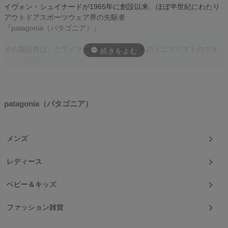
イヴォン・シュイナードが1965年に創設以来、ほぼ半世紀にわたり
アウトドアスポーツウェア界の先駆者
『patagonia（パタゴニア）』
その製品群は、クライマーとサーファーたちのミニマリストのスタ
イルを反映して、
シンプルさと実用性に徹したデザインを追求しています。
パタゴニアの持つ手つかずの自然が残る美しい土地に対する情熱。
それはまた、野生地域を保護する情熱と直結しています。
野生のままの姿を留める土地や水域を守り、急速に悪化している地
patagonia（パタゴニア）
球環境の現状を
逆行させるための活動を続けるために、草の根環境保護活動をおこ
なう何百もの団体に、
メンズ
パタゴニアは時間と労力、さらに毎年売上の１％以上の寄付を行っ
ています。
レディース
ベビー＆キッズ
ファッション雑貨