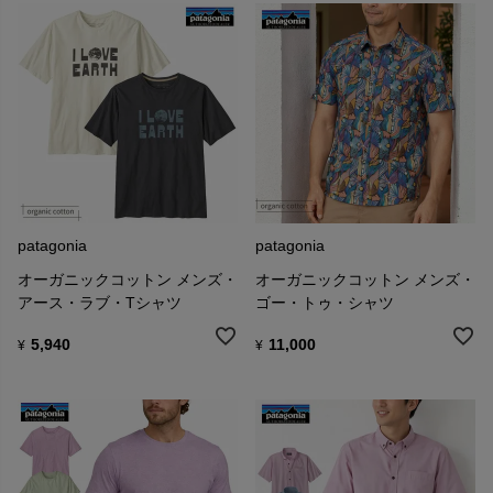
■環境保護への行動
フットプリント・クロニクルはパタゴニアの企業としてのあり方と
習慣を検証する試みで、その目標は工業規模で社会的／環境的悪影
響を削減させるためにサプライチェーンに透明性を持たせることで
す。
私たちはこれまでのパタゴニアのビジネスのなかで、こうした害を
私たちが削減あるいは排除することにより、他の企業もそれに追従
してくれると確信しています。
patagonia
patagonia
■パタゴニア製品のリサイクル方法
お客様がパタゴニアでお買い上げいただいた製品なら何でも、使い
オーガニックコットン メンズ・
オーガニックコットン メンズ・
古されてついに使用不可能となったものならば回収します（送料は
アース・ラブ・Tシャツ
ゴー・トゥ・シャツ
お客様にご負担いただきます）。
それらは新しい繊維や生地にリサイクル（再生）し、その時点で素
5,940
11,000
¥
¥
材としての価値があるものやまだ十分に使える状態の製品について
は、リパーパスや古着としての再利用など別の方法を探します。
【リサイクルに出すには…】
１. おでかけの際のついでに、パタゴニア直営店に設置した回収ボッ
クスへお入れください。