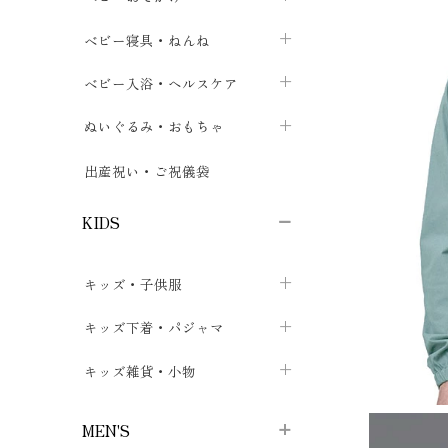
ボトムス
ボディスーツ
ベビー帽子
ベビーキャリー
chevron_right
chevron_right
ベビー寝具・ねんね
chevron_right
chevron_right
セレモニードレス
短肌着・長肌着
スタイ・よだれかけ
おでかけ用品・カバー・シート
chevron_right
ベビースリーパー
chevron_right
chevron_right
ベビー入浴・ヘルスケア
chevron_right
chevron_right
ワンピース・チュニック
肌着・下着
ミトン・手袋
chevron_right
ベビーパジャマ
chevron_right
ベビーおむつ・おむつカバー
chevron_right
ぬいぐるみ・おもちゃ
chevron_right
chevron_right
上着・アウター
ベビーおむつ・おむつカバー
靴下・タイツ
chevron_right
ベビー布団・シーツ
chevron_right
トレーニングパンツ
chevron_right
ファーストトイ
chevron_right
chevron_right
出産祝い・ご祝儀袋
chevron_right
トレーニングパンツ
レッグウォーマー・サポーター
ベビー枕・カバー
chevron_right
ベビーお風呂・ケア用品
chevron_right
ぬいぐるみ
chevron_right
chevron_right
chevron_right
KIDS
ベビー・キッズ腹巻
ベビーフェンス・安全用品
ガーゼ・クロス
chevron_right
知育玩具
chevron_right
chevron_right
chevron_right
キッズ・子供服
ブーティ・シューズ
ベビーおくるみ・アフガン
授乳クッション・枕
chevron_right
あみぐるみ
chevron_right
chevron_right
chevron_right
子供トップス
キッズ下着・パジャマ
マフラー
chevron_right
chevron_right
子供カーディガン・ベスト
子供肌着下着
キッズ雑貨・小物
汗取りパッド
chevron_right
chevron_right
chevron_right
子供チュニック・ワンピース
子供靴下
子供帽子
chevron_right
chevron_right
chevron_right
MEN'S