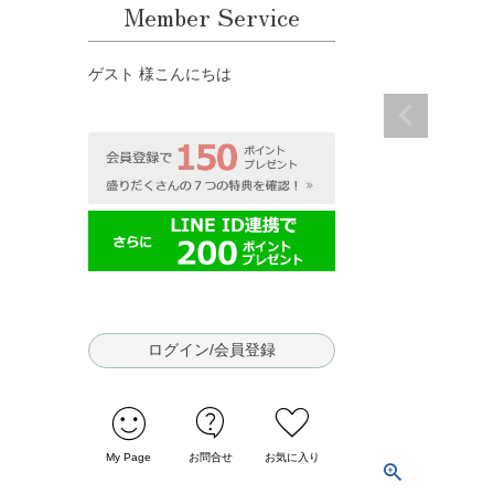
Member Service
ゲスト 様こんにちは
ログイン/会員登録
sentiment_satisfied
contact_support
favorite
My Page
お問合せ
お気に入り