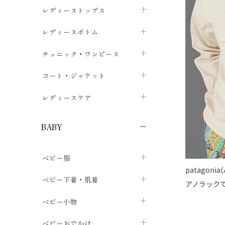
ブラジャー
レディーストップス
chevron_right
ショーツ
カットソー・Tシャツ
レディースボトム
chevron_right
chevron_right
レディースインナー・肌着
シャツ・ブラウス
スカート
chevron_right
チュニック・ワンピース
chevron_right
chevron_right
レギンス・スパッツ
パーカー・スウェット
レディースパンツ
半袖・袖なし
chevron_right
chevron_right
コート・ジャケット
chevron_right
chevron_right
パジャマ・ルームウェア
カーディガン・ボレロ・ベスト
長袖・７分袖
chevron_right
chevron_right
レディースケア
chevron_right
ニット・セーター
chevron_right
布ナプキン
chevron_right
BABY
パンティライナー
chevron_right
ベビー服
紙ナプキン
chevron_right
patago
カバーオール・ロンパース
ベビー下着・肌着
chevron_right
アノラック
セパレート・上下セット
コンビ肌着
ベビー小物
chevron_right
chevron_right
トップス
パンツ・オーバーパンツ
ベビー小物・雑貨
chevron_right
ベビーおでかけ
chevron_right
chevron_right