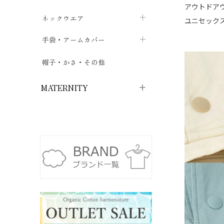
アウトドア
ハイソックス
バッグ・ポシェット
タオルハンカチ
chevron_right
ネックウエア
chevron_right
chevron_right
ユニセック
五本指・足袋ソックス
ガーゼハンカチ
マフラー
chevron_right
手袋・アームカバー
chevron_right
chevron_right
タイツ
ハンカチ
ストール
chevron_right
ショート丈
chevron_right
chevron_right
帽子・かさ・その他
chevron_right
レッグウォーマー
ネックカバー・スヌード
chevron_right
ロング丈
chevron_right
chevron_right
MATERNITY
マタニティウェア・授乳服
マタニティウェア・授乳服
授乳下着・パジャマ
chevron_right
マタニティ・授乳ブラジャー
マタ
ニティ・ママ雑貨
chevron_right
授乳パッド
授乳ケープ
chevron_right
chevron_right
マタニティショーツ
授乳クッション・枕
chevron_right
chevron_right
マタニティ・授乳インナー