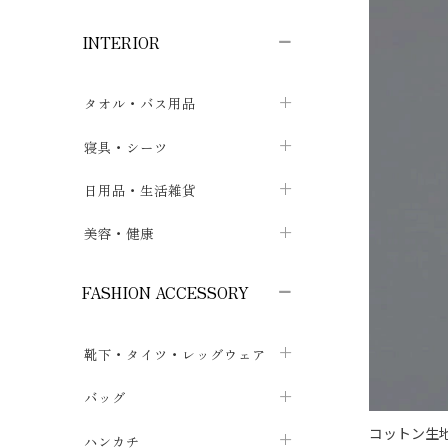
子供ボトムス
子供タイツ・レギンス
子供雑貨
chevron_right
chevron_right
chevron_right
INTERIOR
メンズ下着・パジャマ
子供上着・アウター
子供パジャマ
chevron_right
chevron_right
メンズインナー・肌着
メンズファッション
子供ローブ
chevron_right
chevron_right
タオル・バス用品
ボクサーパンツ
シャツ・カットソー
chevron_right
chevron_right
タオル
寝具・シーツ
chevron_right
ブリーフ
セーター・トレーナー・パーカ
chevron_right
chevron_right
バス用品
ベッドシーツ
日用品・生活雑貨
chevron_right
chevron_right
トランクス
ボトムス
chevron_right
chevron_right
布団カバー・カバーセット
クッション
美容・健康
chevron_right
chevron_right
アンダーパンツ・ももひき
コート・上着
chevron_right
chevron_right
枕・ピローケース
生地・手芸用品
マスク
chevron_right
chevron_right
chevron_right
FASHION ACCESSORY
メンズパジャマ
chevron_right
防水シート
スリッパ・ルームシューズ
コットン・綿棒
chevron_right
chevron_right
chevron_right
靴下・タイツ・レッグウェア
ケット・綿毛布
せっけん・洗剤
ガーゼ
chevron_right
chevron_right
chevron_right
フットカバー・アンクレット
布団
バッグ
その他小物・雑貨
chevron_right
保湿・スキンケア・サポーター
chevron_right
chevron_right
chevron_right
コットン生
ソックス
巾着・ポーチ
ヨガマット・カーペット
ハンカチ
chevron_right
カイロ・湯たんぽ
chevron_right
chevron_right
chevron_right