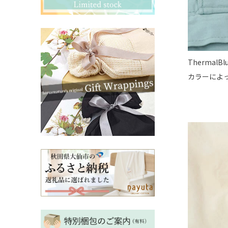
その他ママ雑貨
chevron_right
chevron_right
妊婦帯・産前産後ガードル
chevron_right
マタニティ・授乳パジャマ
chevron_right
ThermalBl
カラーによ