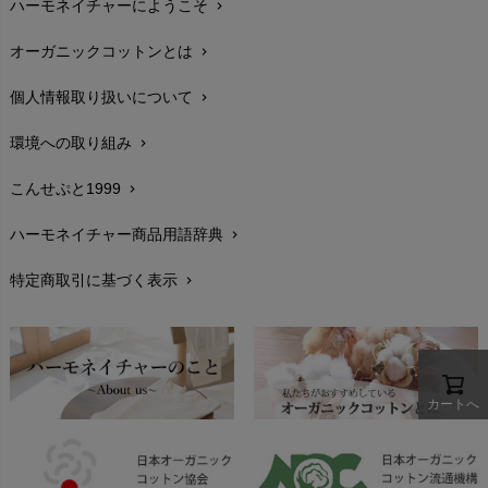
ハーモネイチャーにようこそ
chevron_right
配送と送料
chevron_right
オーガニックコットンとは
chevron_right
在庫状況と発送予定
chevron_right
個人情報取り扱いについて
chevron_right
サイズ・寸法
chevron_right
環境への取り組み
chevron_right
生地・素材
chevron_right
こんせぷと1999
chevron_right
お手入れについて
chevron_right
ハーモネイチャー商品用語辞典
chevron_right
レビューを書こう
chevron_right
特定商取引に基づく表示
chevron_right
返品交換
chevron_right
FAXでのご注文
chevron_right
お問い合わせ
chevron_right
カートへ