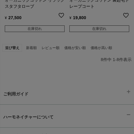
オーガニックコットン リラック
オーガニックコットン 裏起毛ド
スタフタローブ
レープコート
27,500
19,800
¥
¥
在庫切れ
在庫切れ
並び替え
新着順
レビュー順
価格が安い順
価格が高い順
8
件中
1
-
8
件表示
ご利用ガイド
ギフトラッピング
chevron_right
ハーモネイチャーについて
お支払い方法
chevron_right