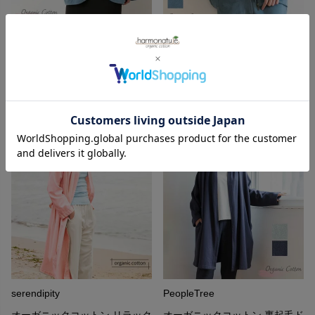
PeopleTree
PeopleTree
オーガニックコットン 裏起毛カ
オーガニックコットン 裏起毛ブ
ーディガンジャケット
ルゾン
15,400
19,800
¥
¥
serendipity
PeopleTree