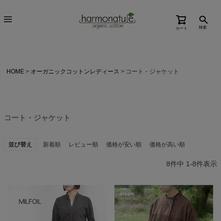
検索
カート
HOME
オーガニックコットンレディース
コート・ジャケット
コート・ジャケット
並び替え
新着順
レビュー順
価格が安い順
価格が高い順
8
件中
1
-
8
件表示