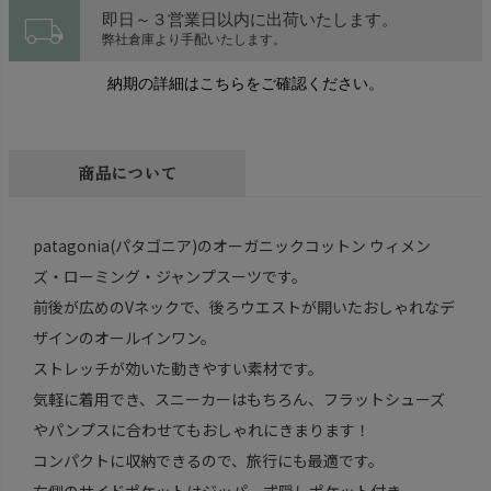
local_shipping
即日～３営業日以内に出荷いたします。
弊社倉庫より手配いたします。
納期の詳細はこちらをご確認ください。
商品について
patagonia(パタゴニア)のオーガニックコットン ウィメン
ズ・ローミング・ジャンプスーツです。
前後が広めのVネックで、後ろウエストが開いたおしゃれなデ
ザインのオールインワン。
ストレッチが効いた動きやすい素材です。
気軽に着用でき、スニーカーはもちろん、フラットシューズ
やパンプスに合わせてもおしゃれにきまります！
コンパクトに収納できるので、旅行にも最適です。
右側のサイドポケットはジッパー式隠しポケット付き。