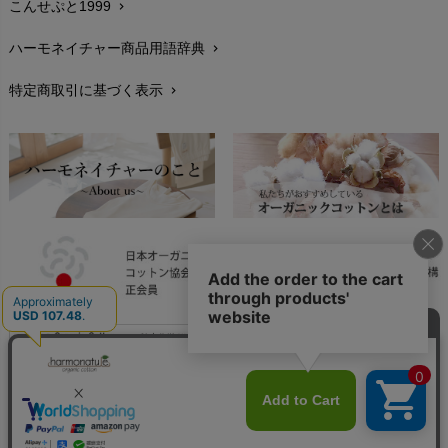
こんせぷと1999
chevron_right
お手入れについて
chevron_right
ハーモネイチャー商品用語辞典
chevron_right
レビューを書こう
chevron_right
特定商取引に基づく表示
chevron_right
返品交換
chevron_right
FAXでのご注文
chevron_right
お問い合わせ
chevron_right