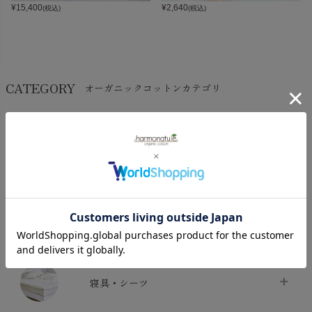
¥
15,400
¥
2,640
(税込)
(税込)
CATEGORY
オーガニックコットンカテゴリ
LADIES
BABY
KIDS
INTERIOR＆
MATERNITY
MEN’S
ACCESSORY
タオル・バス用品
タオル
chevron_right
寝具・シーツ
バス用品
chevron_right