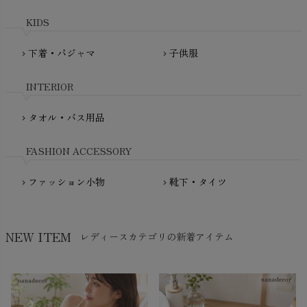
plantia（プランティア）
mini rodini（ミニロディーニ）
KIDS
PRISTINE（プリスティン）
Molo（モロ）
fromF（フロムエフ）
下着・パジャマ
子供服
chevron_right
chevron_right
My Little Cozmo（マイリトルコズモ）
nadadelazos（ナダデラゾス）
INTERIOR
NATURAPURA（ナチュラプラ）
NewNative（ニューネイティブ）
タオル・バス用品
chevron_right
Nukleus（ニュクレス）
FASHION ACCESSORY
ファッション小物
靴下・タイツ
chevron_right
chevron_right
NEW ITEM
レディースカテゴリの新着アイテム