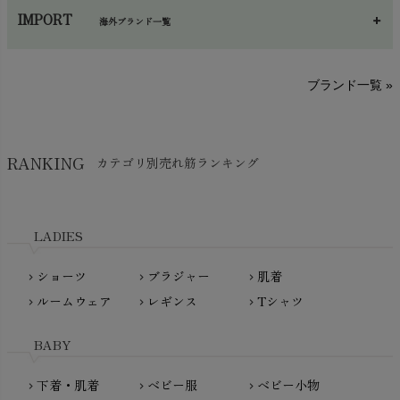
あ～さ
へ～わ
し～ふ
帽子・かさ・その他
chevron_right
IMPORT
海外ブランド一覧
sisam（シサム）
A～G
O～Z
H～N
ブランド一覧 »
SISIFILLE（シシフィーユ）
Think-B（シンクビー）
HAPPY PLACE（ハッピープレイス）
SkinAware（スキンアウェア）
Hatley（ハットレイ）
RANKING
カテゴリ別売れ筋ランキング
生活アートクラブ
kidscase（キッズケース）
Tsukuba Cotton（つくばコットン）
LITTLE INDIANS（リトルインディアンズ）
天衣無縫
L'ovedbaby（ラブドベビー）
LADIES
nanadecor（ナナデェコール）
Lovingly Organics（ラビングリー）
nayuta（ナユタ）
ショーツ
ブラジャー
肌着
Madame MO（マダムモー）
chevron_right
chevron_right
chevron_right
ぬくぐるみ工房
ルームウェア
レギンス
Tシャツ
maggies（マギーズ）
chevron_right
chevron_right
chevron_right
HAYASHI
MAINIO（マイニオ）
Haruulala（ハルウララ）
BABY
MATONA（マトナ）
Pantyliners Organics（パンティライナーズ）
MAUD N LIL（モード・ン・リル）
下着・肌着
ベビー服
ベビー小物
chevron_right
chevron_right
chevron_right
PeopleTree（ピープルツリー）
maxomorra（マクソモーラ）