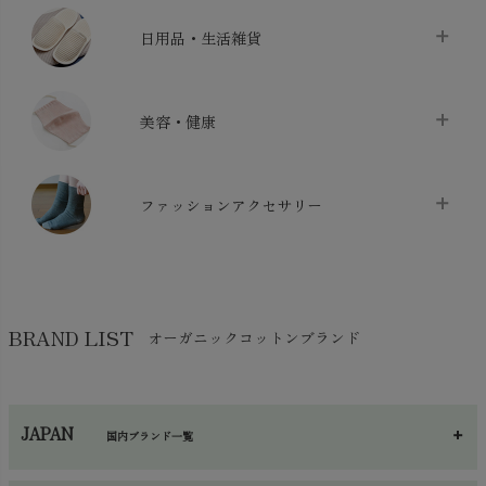
ベッドシーツ
chevron_right
日用品・生活雑貨
布団カバー・カバーセット
chevron_right
クッション
chevron_right
枕・ピローケース
chevron_right
美容・健康
生地・手芸用品
chevron_right
防水シート
chevron_right
マスク
chevron_right
スリッパ・ルームシューズ
chevron_right
ケット・綿毛布
ファッションアクセサリー
chevron_right
コットン・綿棒
chevron_right
せっけん・洗剤
chevron_right
布団
chevron_right
靴下・タイツ・レッグウェア
chevron_right
ガーゼ
chevron_right
その他小物・雑貨
chevron_right
バッグ
chevron_right
保湿・スキンケア・サポーター
chevron_right
ヨガマット・カーペット
BRAND LIST
オーガニックコットンブランド
chevron_right
ハンカチ
chevron_right
カイロ・湯たんぽ
chevron_right
ネックウエア
chevron_right
JAPAN
国内ブランド一覧
手袋・アームカバー
chevron_right