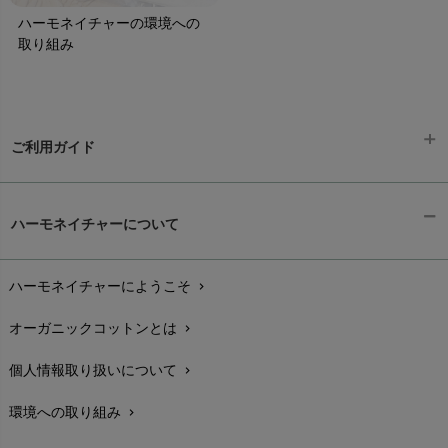
ハーモネイチャーの環境への
取り組み
ご利用ガイド
ギフトラッピング
chevron_right
ハーモネイチャーについて
お支払い方法
chevron_right
ハーモネイチャーにようこそ
chevron_right
配送と送料
chevron_right
オーガニックコットンとは
chevron_right
在庫状況と発送予定
chevron_right
個人情報取り扱いについて
chevron_right
サイズ・寸法
chevron_right
環境への取り組み
chevron_right
生地・素材
chevron_right