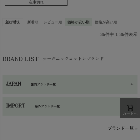
在庫切れ
並び替え
新着順
レビュー順
価格が安い順
価格が高い順
35
件中
1
-
35
件表示
BRAND LIST
オーガニックコットンブランド
JAPAN
国内ブランド一覧
あ～さ
へ～わ
し～ふ
IMPORT
海外ブランド一覧
カートへ
sisam（シサム）
A～G
O～Z
H～N
ブランド一覧 »
SISIFILLE（シシフィーユ）
Think-B（シンクビー）