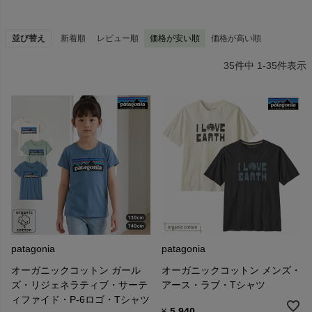
並び替え
新着順
レビュー順
価格が安い順
価格が高い順
35
件中
1
-
35
件表示
■オーガニックコットン
一般的なコットン栽培には、大量な農薬が使用されていることや深
刻な環境問題の事実を知り、
パタゴニアは1996年、すべてのコットン製品をオーガニックコット
ン100％に切り替えました。
その結果がどうであれ、一般的な栽培法のコットンには決してもど
らないという強い意志のもとでのことでした。
結果、品質には影響なく素材感が向上し、なによりも農業に対する
姿勢を大きく変える刺激となりました。
パタゴニアのオーガニックプログラムでは、何百人もの社員がコッ
patagonia
patagonia
トン畑を見学し、農薬使用の危険性とオーガニック栽培の有益性を
自分たちの目で確認しています。
オーガニックコットン ガール
オーガニックコットン メンズ・
ズ・リジェネラティブ・サーテ
アース・ラブ・Tシャツ
ィファイド・P-6ロゴ・Tシャツ
5,940
¥