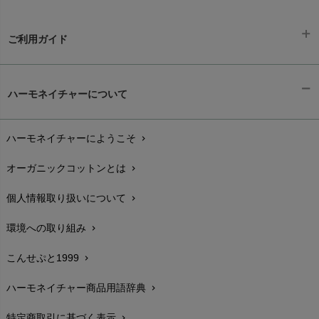
HAPPY PLACE（ハッピープレイス）
SkinAware（スキンアウェア）
Hatley（ハットレイ）
生活アートクラブ
ご利用ガイド
kidscase（キッズケース）
Tsukuba Cotton（つくばコットン）
LITTLE INDIANS（リトルインディアンズ）
天衣無縫
ギフトラッピング
L'ovedbaby（ラブドベビー）
chevron_right
ハーモネイチャーについて
nanadecor（ナナデェコール）
Lovingly Organics（ラビングリー）
お支払い方法
chevron_right
nayuta（ナユタ）
Madame MO（マダムモー）
ぬくぐるみ工房
ハーモネイチャーにようこそ
chevron_right
配送と送料
maggies（マギーズ）
chevron_right
HAYASHI
MAINIO（マイニオ）
オーガニックコットンとは
chevron_right
在庫状況と発送予定
chevron_right
Haruulala（ハルウララ）
MATONA（マトナ）
Pantyliners Organics（パンティライナーズ）
個人情報取り扱いについて
chevron_right
サイズ・寸法
MAUD N LIL（モード・ン・リル）
chevron_right
PeopleTree（ピープルツリー）
maxomorra（マクソモーラ）
環境への取り組み
chevron_right
生地・素材
chevron_right
plantia（プランティア）
mini rodini（ミニロディーニ）
PRISTINE（プリスティン）
こんせぷと1999
chevron_right
お手入れについて
Molo（モロ）
chevron_right
fromF（フロムエフ）
My Little Cozmo（マイリトルコズモ）
ハーモネイチャー商品用語辞典
chevron_right
レビューを書こう
chevron_right
nadadelazos（ナダデラゾス）
特定商取引に基づく表示
chevron_right