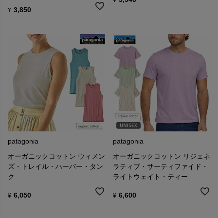
3,850
¥
■フットプリント・クロニクル
フットプリント・クロニクルは、パタゴニアの企業としてのあり方
と習慣を検証する試みとして始まりました。
パタゴニアは、日々地球に残す足跡(フットプリント)に目を向けなが
ら、環境に与える不必要な悪影響を最小限に 抑える取組みをしてい
ます。
patagonia
patagonia
オーガニックコットン ウィメン
オーガニックコットン リジェネ
ズ・トレイル・ハーバー・タン
ラティブ・サーティファイド・
ク
ライトウェイト・ティー
6,050
6,600
¥
¥