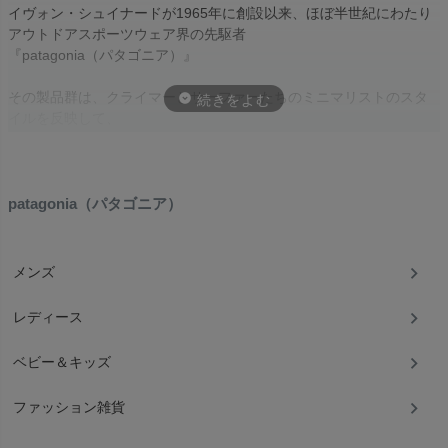
イヴォン・シュイナードが1965年に創設以来、ほぼ半世紀にわたり
アウトドアスポーツウェア界の先駆者
『patagonia（パタゴニア）』
その製品群は、クライマーとサーファーたちのミニマリストのスタ
イルを反映して、
シンプルさと実用性に徹したデザインを追求しています。
パタゴニアの持つ手つかずの自然が残る美しい土地に対する情熱。
それはまた、野生地域を保護する情熱と直結しています。
野生のままの姿を留める土地や水域を守り、急速に悪化している地
patagonia（パタゴニア）
球環境の現状を
逆行させるための活動を続けるために、草の根環境保護活動をおこ
なう何百もの団体に、
メンズ
パタゴニアは時間と労力、さらに毎年売上の１％以上の寄付を行っ
ています。
レディース
ベビー＆キッズ
ファッション雑貨