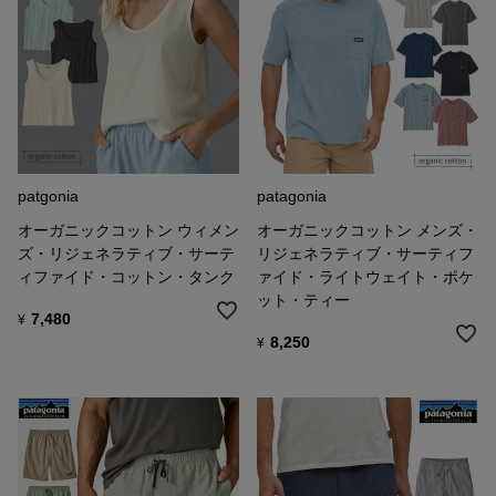
２. パタゴニアDCへご送付ください
〒341-0059
埼玉県三郷市インター南1-4-2 GLP三郷Ⅲ 2F
日本ロジステック内パタゴニアDC
「パタゴニア・リサイクル」係
TEL： 0800-8887-447 （フリーコール／通話料無料）
patgonia
patagonia
オーガニックコットン ウィメン
オーガニックコットン メンズ・
ズ・リジェネラティブ・サーテ
リジェネラティブ・サーティフ
ィファイド・コットン・タンク
ァイド・ライトウェイト・ポケ
ット・ティー
7,480
¥
8,250
¥
■パタゴニアの包装について
パタゴニアの製品は、作業上の理由により商品袋に破れ穴が生じて