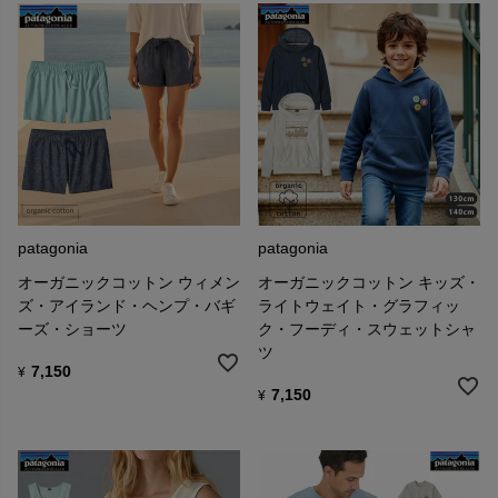
■環境保護への行動
フットプリント・クロニクルはパタゴニアの企業としてのあり方と
習慣を検証する試みで、その目標は工業規模で社会的／環境的悪影
響を削減させるためにサプライチェーンに透明性を持たせることで
す。
私たちはこれまでのパタゴニアのビジネスのなかで、こうした害を
私たちが削減あるいは排除することにより、他の企業もそれに追従
してくれると確信しています。
patagonia
patagonia
■パタゴニア製品のリサイクル方法
お客様がパタゴニアでお買い上げいただいた製品なら何でも、使い
オーガニックコットン ウィメン
オーガニックコットン キッズ・
古されてついに使用不可能となったものならば回収します（送料は
ズ・アイランド・ヘンプ・バギ
ライトウェイト・グラフィッ
お客様にご負担いただきます）。
ーズ・ショーツ
ク・フーディ・スウェットシャ
それらは新しい繊維や生地にリサイクル（再生）し、その時点で素
ツ
材としての価値があるものやまだ十分に使える状態の製品について
7,150
¥
は、リパーパスや古着としての再利用など別の方法を探します。
7,150
¥
【リサイクルに出すには…】
１. おでかけの際のついでに、パタゴニア直営店に設置した回収ボッ
クスへお入れください。