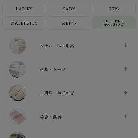
LADIES
BABY
KIDS
INTERIOR＆
MATERNITY
MEN’S
ACCESSORY
タオル・バス用品
タオル
chevron_right
寝具・シーツ
バス用品
chevron_right
ベッドシーツ
chevron_right
日用品・生活雑貨
布団カバー・カバーセット
chevron_right
クッション
chevron_right
枕・ピローケース
chevron_right
美容・健康
生地・手芸用品
chevron_right
防水シート
chevron_right
マスク
chevron_right
スリッパ・ルームシューズ