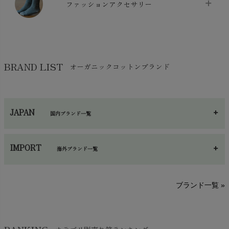
chevron_right
ケット・綿毛布
ファッションアクセサリー
chevron_right
コットン・綿棒
chevron_right
せっけん・洗剤
chevron_right
布団
chevron_right
靴下・タイツ・レッグウェア
chevron_right
ガーゼ
chevron_right
その他小物・雑貨
chevron_right
バッグ
chevron_right
保湿・スキンケア・サポーター
chevron_right
ヨガマット・カーペット
BRAND LIST
オーガニックコットンブランド
chevron_right
ハンカチ
chevron_right
カイロ・湯たんぽ
chevron_right
ネックウエア
chevron_right
JAPAN
国内ブランド一覧
手袋・アームカバー
chevron_right
あ～さ
へ～わ
し～ふ
帽子・かさ・その他
chevron_right
IMPORT
海外ブランド一覧
sisam（シサム）
A～G
O～Z
H～N
ブランド一覧 »
SISIFILLE（シシフィーユ）
Think-B（シンクビー）
HAPPY PLACE（ハッピープレイス）
SkinAware（スキンアウェア）
Hatley（ハットレイ）