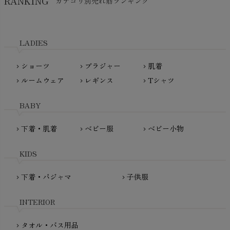
RANKING
カテゴリ別売れ筋ランキング
生活アートクラブ
kidscase（キッズケース）
Tsukuba Cotton（つくばコットン）
LITTLE INDIANS（リトルインディアンズ）
天衣無縫
L'ovedbaby（ラブドベビー）
LADIES
nanadecor（ナナデェコール）
Lovingly Organics（ラビングリー）
nayuta（ナユタ）
ショーツ
ブラジャー
肌着
Madame MO（マダムモー）
chevron_right
chevron_right
chevron_right
ぬくぐるみ工房
ルームウェア
レギンス
Tシャツ
maggies（マギーズ）
chevron_right
chevron_right
chevron_right
HAYASHI
MAINIO（マイニオ）
Haruulala（ハルウララ）
BABY
MATONA（マトナ）
Pantyliners Organics（パンティライナーズ）
MAUD N LIL（モード・ン・リル）
下着・肌着
ベビー服
ベビー小物
chevron_right
chevron_right
chevron_right
PeopleTree（ピープルツリー）
maxomorra（マクソモーラ）
plantia（プランティア）
mini rodini（ミニロディーニ）
KIDS
PRISTINE（プリスティン）
Molo（モロ）
fromF（フロムエフ）
下着・パジャマ
子供服
chevron_right
chevron_right
My Little Cozmo（マイリトルコズモ）
nadadelazos（ナダデラゾス）
INTERIOR
NATURAPURA（ナチュラプラ）
NewNative（ニューネイティブ）
タオル・バス用品
chevron_right