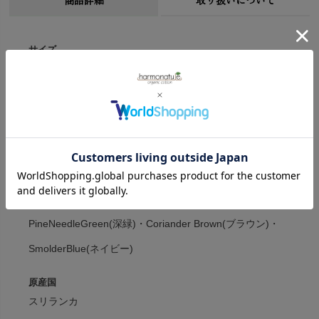
サイズ
S:着丈71cm 身幅54cm 裄丈88cm 重量629g
M:着丈74cm 身幅58cm 裄丈90cm 重量629g
※衣料品の特性上、個体差がある旨ご了承ください。
素材
オーガニックコットン100％・コーデュロイ
カラー
PineNeedleGreen(深緑)・Coriander Brown(ブラウン)・
SmolderBlue(ネイビー)
原産国
スリランカ