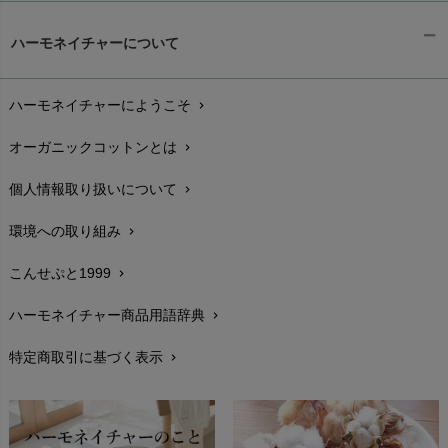
ギフトラッピング
chevron_right
ハーモネイチャーについて
お支払い方法
chevron_right
ハーモネイチャーにようこそ
chevron_right
配送と送料
chevron_right
オーガニックコットンとは
chevron_right
在庫状況と発送予定
chevron_right
個人情報取り扱いについて
chevron_right
サイズ・寸法
chevron_right
環境への取り組み
chevron_right
生地・素材
chevron_right
こんせぷと1999
chevron_right
お手入れについて
chevron_right
ハーモネイチャー商品用語辞典
chevron_right
レビューを書こう
chevron_right
特定商取引に基づく表示
chevron_right
返品交換
chevron_right
FAXでのご注文
chevron_right
お問い合わせ