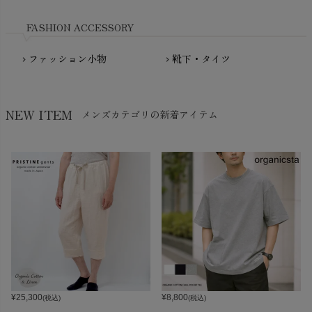
Nukleus（ニュクレス）
FASHION ACCESSORY
ファッション小物
靴下・タイツ
chevron_right
chevron_right
NEW ITEM
メンズカテゴリの新着アイテム
¥
25,300
¥
8,800
(税込)
(税込)