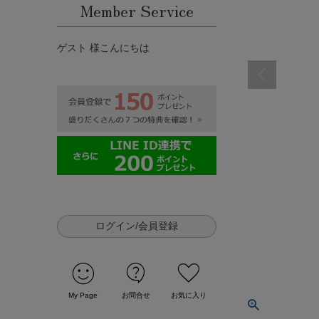
Member Service
ゲスト 様こんにちは
ログイン/会員登録
sentiment_satisfied
contact_support
favorite
My Page
お問合せ
お気に入り