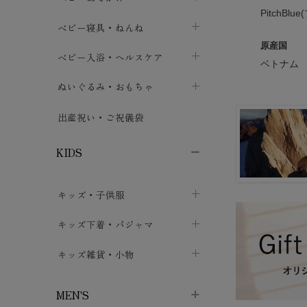
PitchBlu
ボトムス
ボディスーツ
ベビー帽子
ベビーキャリー
chevron_right
chevron_right
ベビー寝具・ねんね
chevron_right
chevron_right
原産国
セレモニードレス
短肌着・長肌着
スタイ・よだれかけ
おでかけ用品・カバー・シート
chevron_right
ベビースリーパー
chevron_right
chevron_right
ベビー入浴・ヘルスケア
chevron_right
chevron_right
ベトナム
ワンピース・チュニック
肌着・下着
ミトン・手袋
chevron_right
ベビーパジャマ
chevron_right
ベビーおむつ・おむつカバー
chevron_right
ぬいぐるみ・おもちゃ
chevron_right
chevron_right
上着・アウター
ベビーおむつ・おむつカバー
靴下・タイツ
chevron_right
ベビー布団・シーツ
chevron_right
トレーニングパンツ
chevron_right
ファーストトイ
chevron_right
chevron_right
出産祝い・ご祝儀袋
chevron_right
トレーニングパンツ
レッグウォーマー・サポーター
ベビー枕・カバー
chevron_right
ベビーお風呂・ケア用品
chevron_right
ぬいぐるみ
chevron_right
chevron_right
chevron_right
KIDS
ベビー・キッズ腹巻
ベビーフェンス・安全用品
ガーゼ・クロス
chevron_right
知育玩具
chevron_right
chevron_right
chevron_right
キッズ・子供服
ブーティ・シューズ
ベビーおくるみ・アフガン
授乳クッション・枕
chevron_right
あみぐるみ
chevron_right
chevron_right
chevron_right
子供トップス
キッズ下着・パジャマ
マフラー
chevron_right
chevron_right
子供カーディガン・ベスト
子供肌着下着
キッズ雑貨・小物
汗取りパッド
chevron_right
chevron_right
chevron_right
子供チュニック・ワンピース
子供靴下
子供帽子
chevron_right
chevron_right
chevron_right
MEN'S