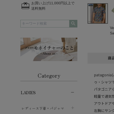
redeem
お買い上げ11,000円以上で
送料無料
Ve
Sa
商
Category
patago
ゥ・シャツ
パタゴニア
LADIES
軽量で通気
アウトドア
レディース下着・パジャマ
左胸にサン