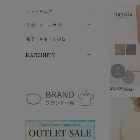
ハイソックス
バッグ・ポシェット
タオルハンカチ
chevron_right
ネックウエア
chevron_right
chevron_right
五本指・足袋ソックス
ガーゼハンカチ
マフラー
chevron_right
手袋・アームカバー
chevron_right
chevron_right
タイツ
ハンカチ
ストール
chevron_right
ショート丈
chevron_right
chevron_right
帽子・かさ・その他
chevron_right
レッグウォーマー
ネックカバー・スヌード
chevron_right
ロング丈
chevron_right
chevron_right
MATERNITY
マタニティウェア・授乳服
マタニティウェア・授乳服
授乳下着・パジャマ
chevron_right
¥
6,820
(税込)
マタニティ・授乳ブラジャー
マタ
ニティ・ママ雑貨
chevron_right
授乳パッド
授乳ケープ
chevron_right
chevron_right
マタニティショーツ
授乳クッション・枕
chevron_right
chevron_right
マタニティ・授乳インナー