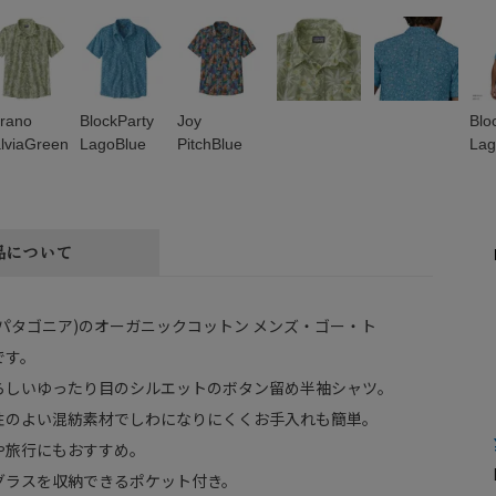
rano
BlockParty
Joy
Blo
lviaGreen
LagoBlue
PitchBlue
Lag
品について
nia(パタゴニア)のオーガニックコットン メンズ・ゴー・ト
です。
らしいゆったり目のシルエットのボタン留め半袖シャツ。
性のよい混紡素材でしわになりにくくお手入れも簡単。
や旅行にもおすすめ。
グラスを収納できるポケット付き。