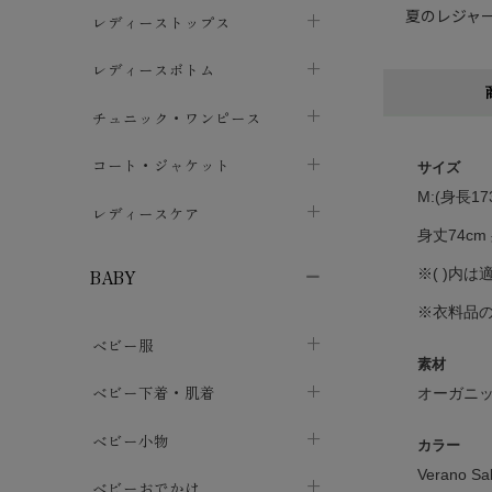
夏のレジャ
ブラジャー
レディーストップス
chevron_right
ショーツ
カットソー・Tシャツ
レディースボトム
chevron_right
chevron_right
レディースインナー・肌着
シャツ・ブラウス
スカート
chevron_right
チュニック・ワンピース
chevron_right
chevron_right
レギンス・スパッツ
パーカー・スウェット
レディースパンツ
半袖・袖なし
chevron_right
chevron_right
コート・ジャケット
chevron_right
chevron_right
サイズ
M:(身長173
パジャマ・ルームウェア
カーディガン・ボレロ・ベスト
長袖・７分袖
chevron_right
chevron_right
レディースケア
chevron_right
身丈74cm 
ニット・セーター
chevron_right
布ナプキン
chevron_right
※( )内
BABY
パンティライナー
chevron_right
※衣料品
ベビー服
紙ナプキン
chevron_right
素材
カバーオール・ロンパース
ベビー下着・肌着
chevron_right
オーガニッ
セパレート・上下セット
コンビ肌着
ベビー小物
chevron_right
chevron_right
カラー
Verano S
トップス
パンツ・オーバーパンツ
ベビー小物・雑貨
chevron_right
ベビーおでかけ
chevron_right
chevron_right