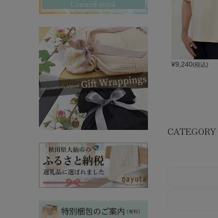
その他ママ雑貨
chevron_right
chevron_right
妊婦帯・産前産後ガードル
chevron_right
マタニティ・授乳パジャマ
chevron_right
¥
9,240
(税込)
CATEGORY