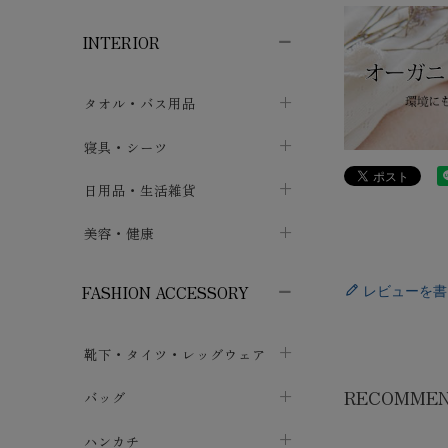
子供ボトムス
子供タイツ・レギンス
子供雑貨
chevron_right
chevron_right
chevron_right
INTERIOR
メンズ下着・パジャマ
子供上着・アウター
子供パジャマ
chevron_right
chevron_right
メンズインナー・肌着
メンズファッション
子供ローブ
chevron_right
chevron_right
タオル・バス用品
ボクサーパンツ
シャツ・カットソー
chevron_right
chevron_right
タオル
寝具・シーツ
chevron_right
ブリーフ
セーター・トレーナー・パーカ
chevron_right
chevron_right
バス用品
ベッドシーツ
日用品・生活雑貨
chevron_right
chevron_right
トランクス
ボトムス
chevron_right
chevron_right
布団カバー・カバーセット
クッション
美容・健康
chevron_right
chevron_right
アンダーパンツ・ももひき
コート・上着
chevron_right
chevron_right
枕・ピローケース
生地・手芸用品
マスク
chevron_right
chevron_right
chevron_right
FASHION ACCESSORY
レビューを書
メンズパジャマ
chevron_right
防水シート
スリッパ・ルームシューズ
コットン・綿棒
chevron_right
chevron_right
chevron_right
靴下・タイツ・レッグウェア
ケット・綿毛布
せっけん・洗剤
ガーゼ
chevron_right
chevron_right
chevron_right
RECOMME
フットカバー・アンクレット
布団
バッグ
その他小物・雑貨
chevron_right
保湿・スキンケア・サポーター
chevron_right
chevron_right
chevron_right
ソックス
巾着・ポーチ
ヨガマット・カーペット
ハンカチ
chevron_right
カイロ・湯たんぽ
chevron_right
chevron_right
chevron_right