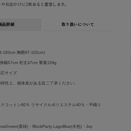
ーやお出かけに1枚あると重宝します。
商品詳細
取り扱いについて
-183cm 胸囲97-102cm)
身幅57cm 裄丈47cm 重量159g
は適応サイズ
の特性上、個体差がある旨ご了承ください。
クコットン60％ リサイクルポリエステル40％・平織り
alviaGreen(黄緑)・BlockParty LagoBlue(水色)・Joy