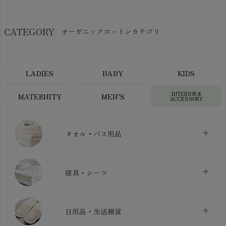
CATEGORY
オーガニックコットンカテゴリ
LADIES
BABY
KIDS
INTERIOR＆
MATERNITY
MEN’S
ACCESSORY
タオル・バス用品
タオル
chevron_right
寝具・シーツ
バス用品
chevron_right
ベッドシーツ
chevron_right
日用品・生活雑貨
布団カバー・カバーセット
chevron_right