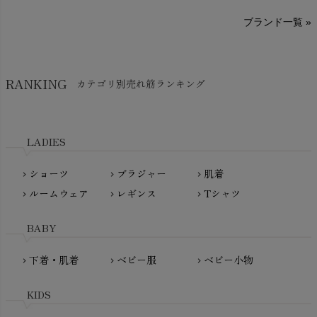
sisam（シサム）
A～G
O～Z
H～N
ブランド一覧 »
SISIFILLE（シシフィーユ）
Think-B（シンクビー）
HAPPY PLACE（ハッピープレイス）
SkinAware（スキンアウェア）
Hatley（ハットレイ）
RANKING
カテゴリ別売れ筋ランキング
生活アートクラブ
kidscase（キッズケース）
Tsukuba Cotton（つくばコットン）
LITTLE INDIANS（リトルインディアンズ）
天衣無縫
L'ovedbaby（ラブドベビー）
LADIES
nanadecor（ナナデェコール）
Lovingly Organics（ラビングリー）
nayuta（ナユタ）
ショーツ
ブラジャー
肌着
Madame MO（マダムモー）
chevron_right
chevron_right
chevron_right
ぬくぐるみ工房
ルームウェア
レギンス
Tシャツ
maggies（マギーズ）
chevron_right
chevron_right
chevron_right
HAYASHI
MAINIO（マイニオ）
Haruulala（ハルウララ）
BABY
MATONA（マトナ）
Pantyliners Organics（パンティライナーズ）
MAUD N LIL（モード・ン・リル）
下着・肌着
ベビー服
ベビー小物
chevron_right
chevron_right
chevron_right
PeopleTree（ピープルツリー）
maxomorra（マクソモーラ）
plantia（プランティア）
mini rodini（ミニロディーニ）
KIDS
PRISTINE（プリスティン）
Molo（モロ）