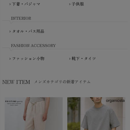
fromF（フロムエフ）
下着・パジャマ
子供服
chevron_right
chevron_right
My Little Cozmo（マイリトルコズモ）
nadadelazos（ナダデラゾス）
INTERIOR
NATURAPURA（ナチュラプラ）
NewNative（ニューネイティブ）
タオル・バス用品
chevron_right
Nukleus（ニュクレス）
FASHION ACCESSORY
ファッション小物
靴下・タイツ
chevron_right
chevron_right
NEW ITEM
メンズカテゴリの新着アイテム