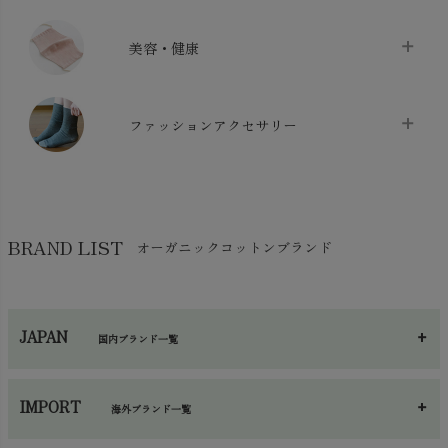
クッション
chevron_right
枕・ピローケース
chevron_right
美容・健康
生地・手芸用品
chevron_right
防水シート
chevron_right
マスク
chevron_right
スリッパ・ルームシューズ
chevron_right
ケット・綿毛布
ファッションアクセサリー
chevron_right
コットン・綿棒
chevron_right
せっけん・洗剤
chevron_right
布団
chevron_right
靴下・タイツ・レッグウェア
chevron_right
ガーゼ
chevron_right
その他小物・雑貨
chevron_right
バッグ
chevron_right
保湿・スキンケア・サポーター
chevron_right
ヨガマット・カーペット
BRAND LIST
オーガニックコットンブランド
chevron_right
ハンカチ
chevron_right
カイロ・湯たんぽ
chevron_right
ネックウエア
chevron_right
JAPAN
国内ブランド一覧
手袋・アームカバー
chevron_right
あ～さ
へ～わ
し～ふ
帽子・かさ・その他
chevron_right
IMPORT
海外ブランド一覧