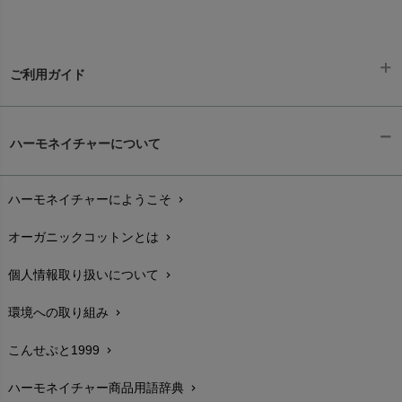
ご利用ガイド
ギフトラッピング
chevron_right
ハーモネイチャーについて
お支払い方法
chevron_right
ハーモネイチャーにようこそ
chevron_right
配送と送料
chevron_right
オーガニックコットンとは
chevron_right
在庫状況と発送予定
chevron_right
個人情報取り扱いについて
chevron_right
サイズ・寸法
chevron_right
環境への取り組み
chevron_right
生地・素材
chevron_right
こんせぷと1999
chevron_right
お手入れについて
chevron_right
ハーモネイチャー商品用語辞典
chevron_right
レビューを書こう
chevron_right