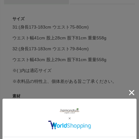
サイズ
31:(身長173-183cm ウエスト75-80cm)
ウエスト幅41cm 股上28cm 股下81cm 重量558g
32:(身長173-183cm ウエスト79-84cm)
ウエスト幅43cm 股上29cm 股下81cm 重量558g
※( )内は適応サイズ
※衣料品の特性上、個体差がある旨ご了承ください。
素材
オーガニックコットン68％ ポリエステル32％・ツイル
カラー
SeabirdGrey(ベージュ)・BasinGreen(カーキ)・
ForgeGrey(グレー)