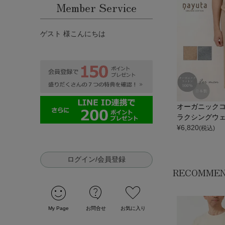
Member Service
ゲスト 様こんにちは
オーガニックコ
ラクシングウェ
¥
6,820
(税込)
ログイン/会員登録
RECOMME
sentiment_satisfied
contact_support
favorite
My Page
お問合せ
お気に入り