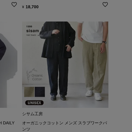
18,700
¥
シサム工房
DAILY
オーガニックコットン メンズ スラブワークパ
ンツ