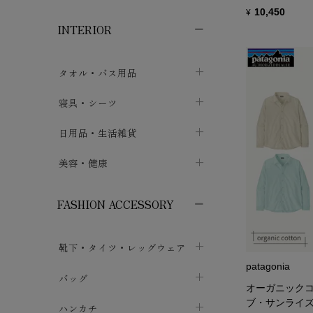
子供ボトムス
子供タイツ・レギンス
子供雑貨
chevron_right
chevron_right
chevron_right
10,450
¥
INTERIOR
メンズ下着・パジャマ
子供上着・アウター
子供パジャマ
chevron_right
chevron_right
メンズインナー・肌着
メンズファッション
子供ローブ
chevron_right
chevron_right
タオル・バス用品
ボクサーパンツ
シャツ・カットソー
chevron_right
chevron_right
タオル
寝具・シーツ
chevron_right
ブリーフ
セーター・トレーナー・パーカ
chevron_right
chevron_right
バス用品
ベッドシーツ
日用品・生活雑貨
chevron_right
chevron_right
トランクス
ボトムス
chevron_right
chevron_right
布団カバー・カバーセット
クッション
美容・健康
chevron_right
chevron_right
アンダーパンツ・ももひき
コート・上着
chevron_right
chevron_right
枕・ピローケース
生地・手芸用品
マスク
chevron_right
chevron_right
chevron_right
FASHION ACCESSORY
メンズパジャマ
chevron_right
防水シート
スリッパ・ルームシューズ
コットン・綿棒
chevron_right
chevron_right
chevron_right
靴下・タイツ・レッグウェア
ケット・綿毛布
せっけん・洗剤
ガーゼ
chevron_right
chevron_right
chevron_right
patagonia
フットカバー・アンクレット
布団
バッグ
その他小物・雑貨
chevron_right
保湿・スキンケア・サポーター
chevron_right
chevron_right
chevron_right
オーガニックコ
ブ・サンライ
ソックス
巾着・ポーチ
ヨガマット・カーペット
ハンカチ
chevron_right
カイロ・湯たんぽ
chevron_right
chevron_right
chevron_right