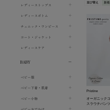
並び替え
新着
ブラジャー
レディーストップス
chevron_right
ショーツ
カットソー・Tシャツ
レディースボトム
chevron_right
chevron_right
レディースインナー・肌着
シャツ・ブラウス
スカート
chevron_right
チュニック・ワンピース
chevron_right
chevron_right
レギンス・スパッツ
パーカー・スウェット
レディースパンツ
半袖・袖なし
chevron_right
chevron_right
コート・ジャケット
chevron_right
chevron_right
パジャマ・ルームウェア
カーディガン・ボレロ・ベスト
長袖・７分袖
chevron_right
chevron_right
レディースケア
chevron_right
ニット・セーター
chevron_right
布ナプキン
chevron_right
BABY
パンティライナー
chevron_right
ベビー服
紙ナプキン
chevron_right
カバーオール・ロンパース
ベビー下着・肌着
chevron_right
Pristine
セパレート・上下セット
コンビ肌着
ベビー小物
chevron_right
chevron_right
オーガニックコ
スラウチパン
トップス
パンツ・オーバーパンツ
ベビー小物・雑貨
chevron_right
ベビーおでかけ
chevron_right
chevron_right