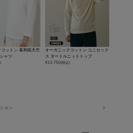
クコットン 葛和紙天竺
オーガニックコットン ユニセック
Tシャツ
ス タートルニットトップ
¥
13,750
)
(税込)
ション