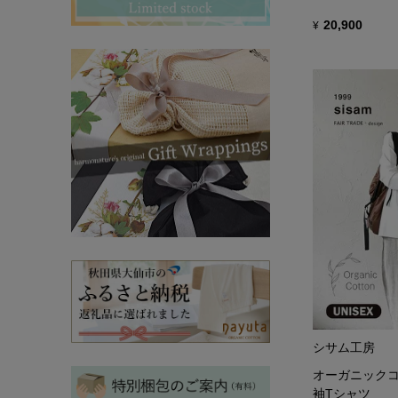
その他ママ雑貨
chevron_right
chevron_right
20,900
¥
妊婦帯・産前産後ガードル
chevron_right
マタニティ・授乳パジャマ
chevron_right
シサム工房
オーガニックコ
袖Tシャツ