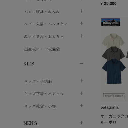
25,300
¥
ボトムス
ボディスーツ
ベビー帽子
ベビーキャリー
chevron_right
chevron_right
ベビー寝具・ねんね
chevron_right
chevron_right
セレモニードレス
短肌着・長肌着
スタイ・よだれかけ
おでかけ用品・カバー・シート
chevron_right
ベビースリーパー
chevron_right
chevron_right
ベビー入浴・ヘルスケア
chevron_right
chevron_right
ワンピース・チュニック
肌着・下着
ミトン・手袋
chevron_right
ベビーパジャマ
chevron_right
ベビーおむつ・おむつカバー
chevron_right
ぬいぐるみ・おもちゃ
chevron_right
chevron_right
上着・アウター
ベビーおむつ・おむつカバー
靴下・タイツ
chevron_right
ベビー布団・シーツ
chevron_right
トレーニングパンツ
chevron_right
ファーストトイ
chevron_right
chevron_right
出産祝い・ご祝儀袋
chevron_right
トレーニングパンツ
レッグウォーマー・サポーター
ベビー枕・カバー
chevron_right
ベビーお風呂・ケア用品
chevron_right
ぬいぐるみ
chevron_right
chevron_right
chevron_right
KIDS
ベビー・キッズ腹巻
ベビーフェンス・安全用品
ガーゼ・クロス
chevron_right
知育玩具
chevron_right
chevron_right
chevron_right
キッズ・子供服
ブーティ・シューズ
ベビーおくるみ・アフガン
授乳クッション・枕
chevron_right
あみぐるみ
chevron_right
chevron_right
chevron_right
子供トップス
キッズ下着・パジャマ
マフラー
chevron_right
chevron_right
子供カーディガン・ベスト
子供肌着下着
キッズ雑貨・小物
汗取りパッド
chevron_right
chevron_right
chevron_right
patagonia
オーガニックコ
子供チュニック・ワンピース
子供靴下
子供帽子
chevron_right
chevron_right
chevron_right
ル・ポロ
MEN'S