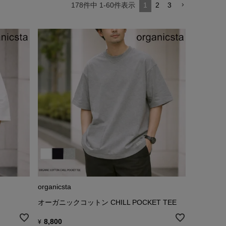
178
件中
1
-
60
件表示
1
2
3
organicsta
オーガニックコットン CHILL POCKET TEE
8,800
¥