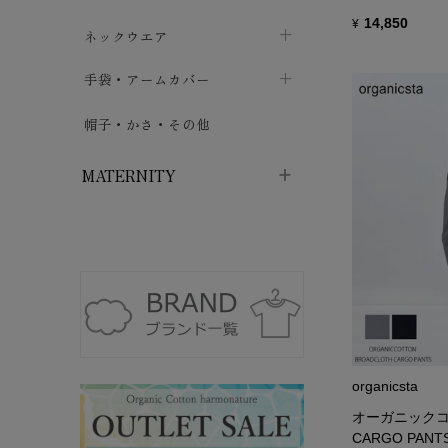
14,850
¥
ハイソックス
バッグ・ポシェット
タオルハンカチ
chevron_right
ネックウエア
chevron_right
chevron_right
五本指・足袋ソックス
ガーゼハンカチ
マフラー
chevron_right
手袋・アームカバー
chevron_right
chevron_right
タイツ
ハンカチ
ストール
chevron_right
ショート丈
chevron_right
chevron_right
帽子・かさ・その他
chevron_right
レッグウォーマー
ネックカバー・スヌード
chevron_right
ロング丈
chevron_right
chevron_right
MATERNITY
マタニティウェア・授乳服
マタニティウェア・授乳服
授乳下着・パジャマ
chevron_right
マタニティ・授乳ブラジャー
マタ
ニティ・ママ雑貨
chevron_right
授乳パッド
授乳ケープ
chevron_right
chevron_right
organicsta
マタニティショーツ
授乳クッション・枕
chevron_right
chevron_right
オーガニックコッ
CARGO PANT
マタニティ・授乳インナー