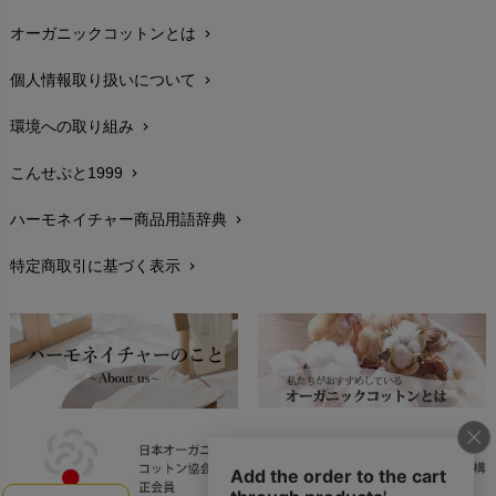
オーガニックコットンとは
chevron_right
在庫状況と発送予定
chevron_right
個人情報取り扱いについて
chevron_right
サイズ・寸法
chevron_right
環境への取り組み
chevron_right
生地・素材
chevron_right
こんせぷと1999
chevron_right
お手入れについて
chevron_right
ハーモネイチャー商品用語辞典
chevron_right
レビューを書こう
chevron_right
特定商取引に基づく表示
chevron_right
返品交換
chevron_right
FAXでのご注文
chevron_right
お問い合わせ
chevron_right