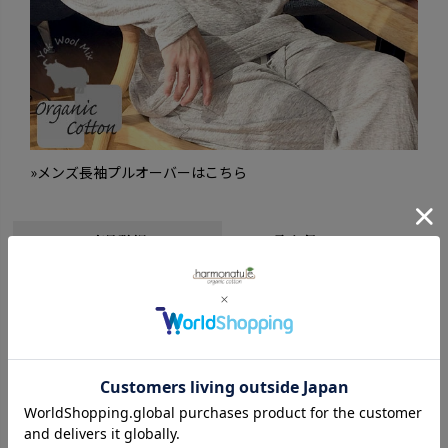
»メンズ長袖プルオーバーはこちら
商品詳細
取り扱いについて
サイズ
M:身長(165-175cm) ウェスト(76-84cm)
ウエストゴム80cm 脇丈103cm 股上32cm 股下70cm
L:身長(175-185cm) ウェスト(84-94cm)
ウエストゴム84cm 脇丈105cm 股上33cm 股下72cm