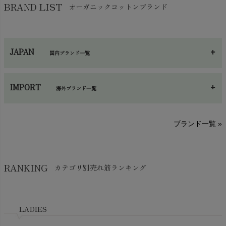
保湿・スキンケア・サポーター
chevron_right
ヨガマット・カーペット
BRAND LIST
オーガニックコットンブランド
chevron_right
ハンカチ
chevron_right
カイロ・湯たんぽ
chevron_right
ネックウエア
chevron_right
JAPAN
国内ブランド一覧
手袋・アームカバー
chevron_right
あ～さ
へ～わ
し～ふ
帽子・かさ・その他
chevron_right
IMPORT
海外ブランド一覧
sisam（シサム）
A～G
O～Z
H～N
ブランド一覧 »
SISIFILLE（シシフィーユ）
Think-B（シンクビー）
HAPPY PLACE（ハッピープレイス）
SkinAware（スキンアウェア）
Hatley（ハットレイ）
RANKING
カテゴリ別売れ筋ランキング
生活アートクラブ
kidscase（キッズケース）
Tsukuba Cotton（つくばコットン）
LITTLE INDIANS（リトルインディアンズ）
天衣無縫
L'ovedbaby（ラブドベビー）
LADIES
nanadecor（ナナデェコール）
Lovingly Organics（ラビングリー）
nayuta（ナユタ）