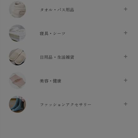
タオル・バス用品
タオル
chevron_right
寝具・シーツ
バス用品
chevron_right
ベッドシーツ
chevron_right
日用品・生活雑貨
布団カバー・カバーセット
chevron_right
クッション
chevron_right
枕・ピローケース
chevron_right
美容・健康
生地・手芸用品
chevron_right
防水シート
chevron_right
マスク
chevron_right
スリッパ・ルームシューズ
chevron_right
ケット・綿毛布
ファッションアクセサリー
chevron_right
コットン・綿棒
chevron_right
せっけん・洗剤
chevron_right
布団
chevron_right
靴下・タイツ・レッグウェア
chevron_right
ガーゼ
chevron_right
その他小物・雑貨
chevron_right
バッグ
chevron_right