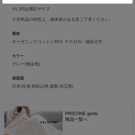
※( )内は適応サイズ
※衣料品の特性上、個体差がある旨ご了承ください。
素材
オーガニックコットン89％ ヤク11%・接結天竺
カラー
グレー(無染色)
原産国
日本(生地:和歌山県 縫製:埼玉県)
PRISTINE gents
商品一覧へ