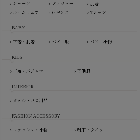
ショーツ
ブラジャー
肌着
Madame MO（マダムモー）
chevron_right
chevron_right
chevron_right
ぬくぐるみ工房
ルームウェア
レギンス
Tシャツ
maggies（マギーズ）
chevron_right
chevron_right
chevron_right
HAYASHI
MAINIO（マイニオ）
Haruulala（ハルウララ）
BABY
MATONA（マトナ）
Pantyliners Organics（パンティライナーズ）
MAUD N LIL（モード・ン・リル）
下着・肌着
ベビー服
ベビー小物
chevron_right
chevron_right
chevron_right
PeopleTree（ピープルツリー）
maxomorra（マクソモーラ）
plantia（プランティア）
mini rodini（ミニロディーニ）
KIDS
PRISTINE（プリスティン）
Molo（モロ）
fromF（フロムエフ）
下着・パジャマ
子供服
chevron_right
chevron_right
My Little Cozmo（マイリトルコズモ）
nadadelazos（ナダデラゾス）
INTERIOR
NATURAPURA（ナチュラプラ）
NewNative（ニューネイティブ）
タオル・バス用品
chevron_right
Nukleus（ニュクレス）
FASHION ACCESSORY
ファッション小物
靴下・タイツ
chevron_right
chevron_right