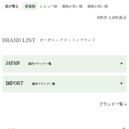
並び替え
新着順
レビュー順
価格が安い順
価格が高い順
8
件中
1
-
8
件表示
BRAND LIST
オーガニックコットンブランド
JAPAN
国内ブランド一覧
あ～さ
へ～わ
し～ふ
IMPORT
海外ブランド一覧
sisam（シサム）
A～G
O～Z
H～N
ブランド一覧 »
SISIFILLE（シシフィーユ）
Think-B（シンクビー）
HAPPY PLACE（ハッピープレイス）
SkinAware（スキンアウェア）
Hatley（ハットレイ）