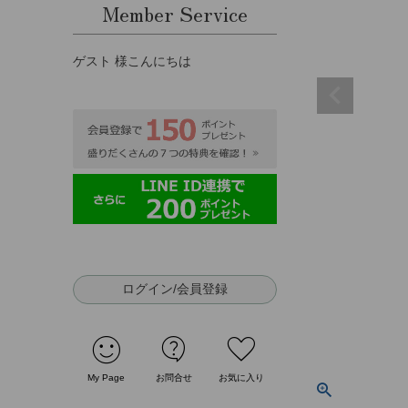
Member Service
ゲスト 様こんにちは
ログイン/会員登録
sentiment_satisfied
contact_support
favorite
My Page
お問合せ
お気に入り