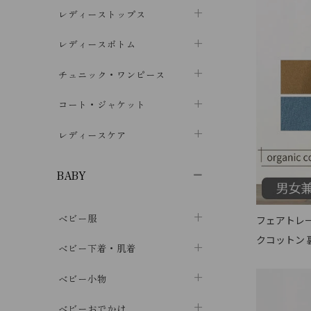
ブラジャー
レディーストップス
chevron_right
ショーツ
カットソー・Tシャツ
レディースボトム
chevron_right
chevron_right
レディースインナー・肌着
シャツ・ブラウス
スカート
chevron_right
チュニック・ワンピース
chevron_right
chevron_right
レギンス・スパッツ
パーカー・スウェット
レディースパンツ
半袖・袖なし
chevron_right
chevron_right
コート・ジャケット
chevron_right
chevron_right
パジャマ・ルームウェア
カーディガン・ボレロ・ベスト
長袖・７分袖
chevron_right
chevron_right
レディースケア
chevron_right
ニット・セーター
chevron_right
布ナプキン
chevron_right
BABY
パンティライナー
chevron_right
ベビー服
フェアトレー
紙ナプキン
chevron_right
クコットン
カバーオール・ロンパース
ベビー下着・肌着
chevron_right
セパレート・上下セット
コンビ肌着
ベビー小物
chevron_right
chevron_right
トップス
パンツ・オーバーパンツ
ベビー小物・雑貨
chevron_right
ベビーおでかけ
chevron_right
chevron_right