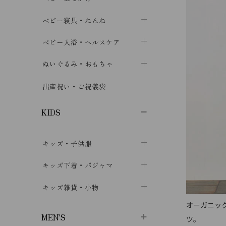
ボトムス
ボディスーツ
ベビー帽子
ベビーキャリー
chevron_right
chevron_right
ベビー寝具・ねんね
chevron_right
chevron_right
セレモニードレス
短肌着・長肌着
スタイ・よだれかけ
おでかけ用品・カバー・シート
chevron_right
ベビースリーパー
chevron_right
chevron_right
ベビー入浴・ヘルスケア
chevron_right
chevron_right
ワンピース・チュニック
肌着・下着
ミトン・手袋
chevron_right
ベビーパジャマ
chevron_right
ベビーおむつ・おむつカバー
chevron_right
ぬいぐるみ・おもちゃ
chevron_right
chevron_right
上着・アウター
ベビーおむつ・おむつカバー
靴下・タイツ
chevron_right
ベビー布団・シーツ
chevron_right
トレーニングパンツ
chevron_right
ファーストトイ
chevron_right
chevron_right
出産祝い・ご祝儀袋
chevron_right
トレーニングパンツ
レッグウォーマー・サポーター
ベビー枕・カバー
chevron_right
ベビーお風呂・ケア用品
chevron_right
ぬいぐるみ
chevron_right
chevron_right
chevron_right
KIDS
ベビー・キッズ腹巻
ベビーフェンス・安全用品
ガーゼ・クロス
chevron_right
知育玩具
chevron_right
chevron_right
chevron_right
キッズ・子供服
ブーティ・シューズ
ベビーおくるみ・アフガン
授乳クッション・枕
chevron_right
あみぐるみ
chevron_right
chevron_right
chevron_right
子供トップス
キッズ下着・パジャマ
マフラー
chevron_right
chevron_right
子供カーディガン・ベスト
子供肌着下着
キッズ雑貨・小物
汗取りパッド
chevron_right
chevron_right
chevron_right
オーガニッ
子供チュニック・ワンピース
子供靴下
子供帽子
chevron_right
chevron_right
chevron_right
MEN'S
ツ。