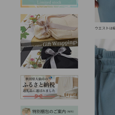
その他ママ雑貨
chevron_right
chevron_right
妊婦帯・産前産後ガードル
chevron_right
マタニティ・授乳パジャマ
chevron_right
ウエストは