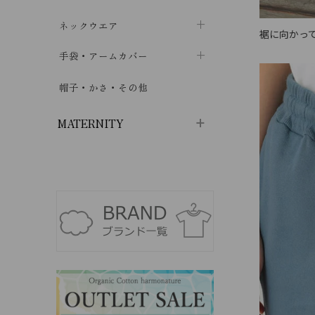
ハイソックス
バッグ・ポシェット
タオルハンカチ
chevron_right
ネックウエア
chevron_right
chevron_right
裾に向かっ
五本指・足袋ソックス
ガーゼハンカチ
マフラー
chevron_right
手袋・アームカバー
chevron_right
chevron_right
タイツ
ハンカチ
ストール
chevron_right
ショート丈
chevron_right
chevron_right
帽子・かさ・その他
chevron_right
レッグウォーマー
ネックカバー・スヌード
chevron_right
ロング丈
chevron_right
chevron_right
MATERNITY
マタニティウェア・授乳服
マタニティウェア・授乳服
授乳下着・パジャマ
chevron_right
マタニティ・授乳ブラジャー
マタ
ニティ・ママ雑貨
chevron_right
授乳パッド
授乳ケープ
chevron_right
chevron_right
マタニティショーツ
授乳クッション・枕
chevron_right
chevron_right
マタニティ・授乳インナー