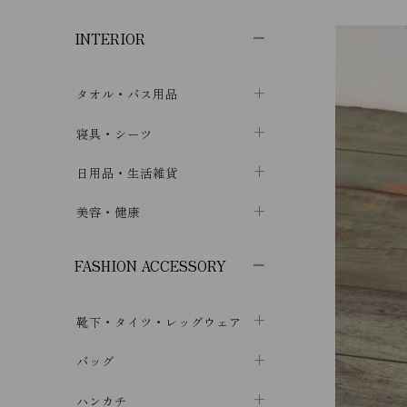
子供ボトムス
子供タイツ・レギンス
子供雑貨
chevron_right
chevron_right
chevron_right
INTERIOR
メンズ下着・パジャマ
子供上着・アウター
子供パジャマ
chevron_right
chevron_right
メンズインナー・肌着
メンズファッション
子供ローブ
chevron_right
chevron_right
タオル・バス用品
ボクサーパンツ
シャツ・カットソー
chevron_right
chevron_right
タオル
寝具・シーツ
chevron_right
ブリーフ
セーター・トレーナー・パーカ
chevron_right
chevron_right
バス用品
ベッドシーツ
日用品・生活雑貨
chevron_right
chevron_right
トランクス
ボトムス
chevron_right
chevron_right
布団カバー・カバーセット
クッション
美容・健康
chevron_right
chevron_right
アンダーパンツ・ももひき
コート・上着
chevron_right
chevron_right
枕・ピローケース
生地・手芸用品
マスク
chevron_right
chevron_right
chevron_right
FASHION ACCESSORY
メンズパジャマ
chevron_right
防水シート
スリッパ・ルームシューズ
コットン・綿棒
chevron_right
chevron_right
chevron_right
靴下・タイツ・レッグウェア
ケット・綿毛布
せっけん・洗剤
ガーゼ
chevron_right
chevron_right
chevron_right
フットカバー・アンクレット
布団
バッグ
その他小物・雑貨
chevron_right
保湿・スキンケア・サポーター
chevron_right
chevron_right
chevron_right
ソックス
巾着・ポーチ
ヨガマット・カーペット
ハンカチ
chevron_right
カイロ・湯たんぽ
chevron_right
chevron_right
chevron_right