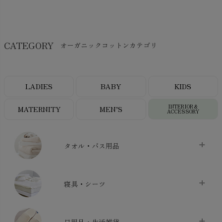
CATEGORY
オーガニックコットンカテゴリ
LADIES
BABY
KIDS
INTERIOR＆
MATERNITY
MEN’S
ACCESSORY
タオル・バス用品
タオル
chevron_right
寝具・シーツ
バス用品
chevron_right
ベッドシーツ
chevron_right
日用品・生活雑貨