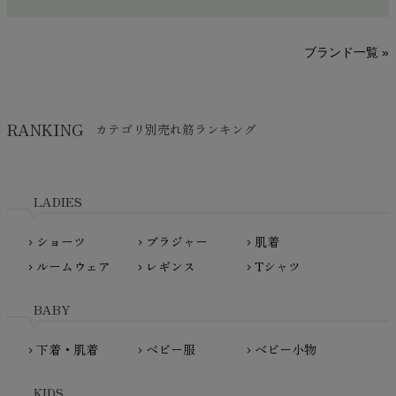
sisam（シサム）
A～G
O～Z
H～N
ブランド一覧 »
SISIFILLE（シシフィーユ）
Think-B（シンクビー）
HAPPY PLACE（ハッピープレイス）
SkinAware（スキンアウェア）
Hatley（ハットレイ）
RANKING
カテゴリ別売れ筋ランキング
生活アートクラブ
kidscase（キッズケース）
Tsukuba Cotton（つくばコットン）
LITTLE INDIANS（リトルインディアンズ）
天衣無縫
L'ovedbaby（ラブドベビー）
LADIES
nanadecor（ナナデェコール）
Lovingly Organics（ラビングリー）
nayuta（ナユタ）
ショーツ
ブラジャー
肌着
Madame MO（マダムモー）
chevron_right
chevron_right
chevron_right
ぬくぐるみ工房
ルームウェア
レギンス
Tシャツ
maggies（マギーズ）
chevron_right
chevron_right
chevron_right
HAYASHI
MAINIO（マイニオ）
Haruulala（ハルウララ）
BABY
MATONA（マトナ）
Pantyliners Organics（パンティライナーズ）
MAUD N LIL（モード・ン・リル）
下着・肌着
ベビー服
ベビー小物
chevron_right
chevron_right
chevron_right
PeopleTree（ピープルツリー）
maxomorra（マクソモーラ）
plantia（プランティア）
mini rodini（ミニロディーニ）
KIDS