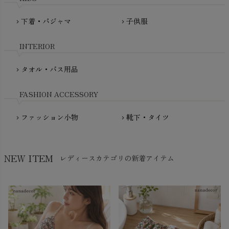
PRISTINE（プリスティン）
Molo（モロ）
fromF（フロムエフ）
下着・パジャマ
子供服
chevron_right
chevron_right
My Little Cozmo（マイリトルコズモ）
nadadelazos（ナダデラゾス）
INTERIOR
NATURAPURA（ナチュラプラ）
NewNative（ニューネイティブ）
タオル・バス用品
chevron_right
Nukleus（ニュクレス）
FASHION ACCESSORY
ファッション小物
靴下・タイツ
chevron_right
chevron_right
NEW ITEM
レディースカテゴリの新着アイテム