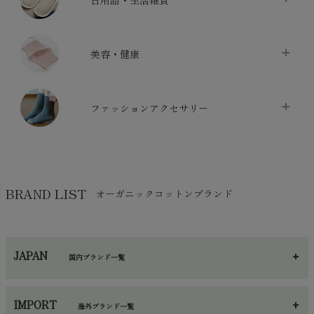
布団カバー・カバーセット
chevron_right
クッション
chevron_right
枕・ピローケース
chevron_right
美容・健康
生地・手芸用品
chevron_right
防水シート
chevron_right
マスク
chevron_right
スリッパ・ルームシューズ
chevron_right
ケット・綿毛布
ファッションアクセサリー
chevron_right
コットン・綿棒
chevron_right
せっけん・洗剤
chevron_right
布団
chevron_right
靴下・タイツ・レッグウェア
chevron_right
ガーゼ
chevron_right
その他小物・雑貨
chevron_right
バッグ
chevron_right
保湿・スキンケア・サポーター
chevron_right
ヨガマット・カーペット
BRAND LIST
オーガニックコットンブランド
chevron_right
ハンカチ
chevron_right
カイロ・湯たんぽ
chevron_right
ネックウエア
chevron_right
JAPAN
国内ブランド一覧
手袋・アームカバー
chevron_right
あ～さ
へ～わ
し～ふ
帽子・かさ・その他
chevron_right
IMPORT
海外ブランド一覧