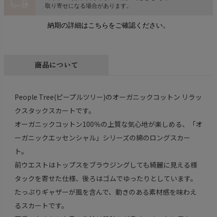
local_shipping
取り寄せになる場合があります。
納期の詳細はこちらをご確認ください。
商品について
People Tree(ピープルツリー)のオーガニックコットン リラッ
クスタックスカートです。
オーガニックコットン100％の上質な気心地が楽しめる、「オ
ーガニックエッセンシャル」シリーズの綿のロングスカー
ト。
前ウエストはトップスをブラウジングしても綺麗に見える様
タックを寄せた仕様、後ろはゴムでゆったりとしています。
たっぷりギャザーが風を含んで、動きのある素材感を味わえ
るスカートです。