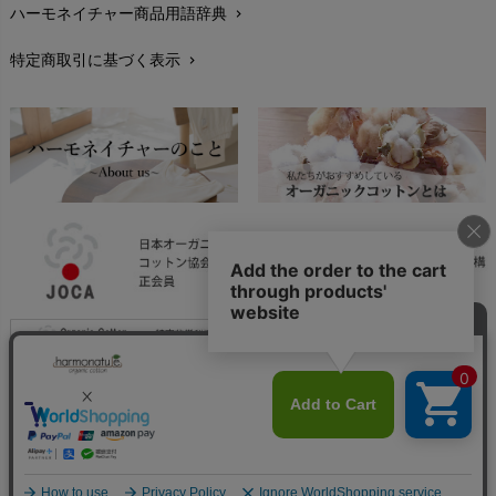
ハーモネイチャー商品用語辞典
chevron_right
レビューを書こう
chevron_right
特定商取引に基づく表示
chevron_right
返品交換
chevron_right
FAXでのご注文
chevron_right
お問い合わせ
chevron_right