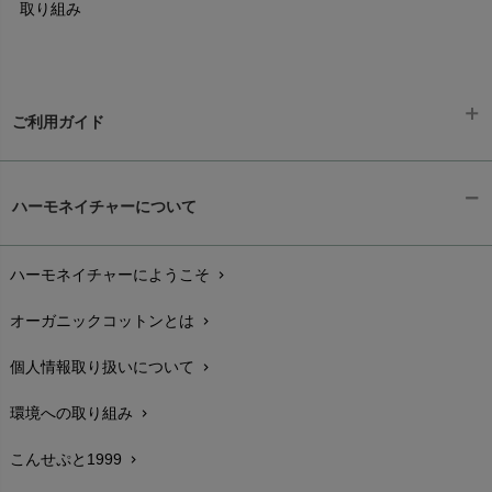
取り組み
ご利用ガイド
ギフトラッピング
chevron_right
ハーモネイチャーについて
お支払い方法
chevron_right
ハーモネイチャーにようこそ
chevron_right
配送と送料
chevron_right
オーガニックコットンとは
chevron_right
在庫状況と発送予定
chevron_right
個人情報取り扱いについて
chevron_right
サイズ・寸法
chevron_right
環境への取り組み
chevron_right
生地・素材
chevron_right
こんせぷと1999
chevron_right
お手入れについて
chevron_right