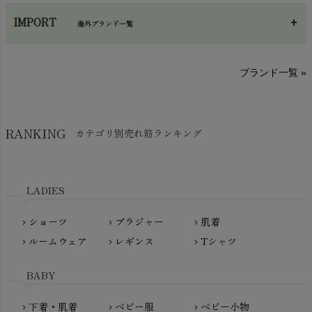
あ～さ
へ～わ
し～ふ
帽子・かさ・その他
chevron_right
IMPORT
海外ブランド一覧
sisam（シサム）
A～G
O～Z
H～N
ブランド一覧 »
SISIFILLE（シシフィーユ）
Think-B（シンクビー）
HAPPY PLACE（ハッピープレイス）
SkinAware（スキンアウェア）
Hatley（ハットレイ）
RANKING
カテゴリ別売れ筋ランキング
生活アートクラブ
kidscase（キッズケース）
Tsukuba Cotton（つくばコットン）
LITTLE INDIANS（リトルインディアンズ）
天衣無縫
L'ovedbaby（ラブドベビー）
LADIES
nanadecor（ナナデェコール）
Lovingly Organics（ラビングリー）
nayuta（ナユタ）
ショーツ
ブラジャー
肌着
Madame MO（マダムモー）
chevron_right
chevron_right
chevron_right
ぬくぐるみ工房
ルームウェア
レギンス
Tシャツ
maggies（マギーズ）
chevron_right
chevron_right
chevron_right
HAYASHI
MAINIO（マイニオ）
Haruulala（ハルウララ）
BABY
MATONA（マトナ）
Pantyliners Organics（パンティライナーズ）
MAUD N LIL（モード・ン・リル）
下着・肌着
ベビー服
ベビー小物
chevron_right
chevron_right
chevron_right
PeopleTree（ピープルツリー）