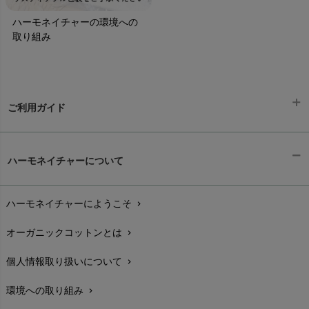
ハーモネイチャーの環境への
取り組み
ご利用ガイド
ギフトラッピング
chevron_right
ハーモネイチャーについて
お支払い方法
chevron_right
ハーモネイチャーにようこそ
chevron_right
配送と送料
chevron_right
オーガニックコットンとは
chevron_right
在庫状況と発送予定
chevron_right
個人情報取り扱いについて
chevron_right
サイズ・寸法
chevron_right
環境への取り組み
chevron_right
生地・素材
chevron_right