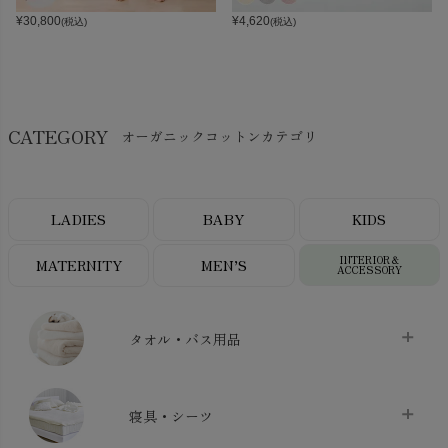
¥
30,800
¥
4,620
(税込)
(税込)
CATEGORY
オーガニックコットンカテゴリ
LADIES
BABY
KIDS
INTERIOR＆
MATERNITY
MEN’S
ACCESSORY
タオル・バス用品
タオル
chevron_right
寝具・シーツ
バス用品
chevron_right