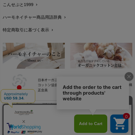
こんせぷと1999
chevron_right
お手入れについて
chevron_right
ハーモネイチャー商品用語辞典
chevron_right
レビューを書こう
chevron_right
特定商取引に基づく表示
chevron_right
返品交換
chevron_right
FAXでのご注文
chevron_right
お問い合わせ
chevron_right