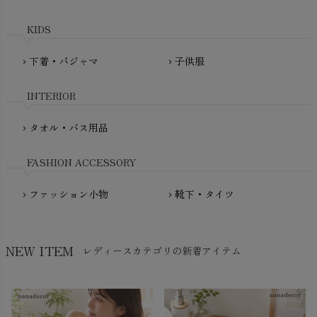
maxomorra（マクソモーラ）
plantia（プランティア）
mini rodini（ミニロディーニ）
KIDS
PRISTINE（プリスティン）
Molo（モロ）
fromF（フロムエフ）
下着・パジャマ
子供服
chevron_right
chevron_right
My Little Cozmo（マイリトルコズモ）
nadadelazos（ナダデラゾス）
INTERIOR
NATURAPURA（ナチュラプラ）
NewNative（ニューネイティブ）
タオル・バス用品
chevron_right
Nukleus（ニュクレス）
FASHION ACCESSORY
ファッション小物
靴下・タイツ
chevron_right
chevron_right
NEW ITEM
レディースカテゴリの新着アイテム