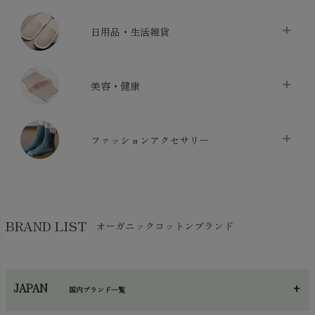
ベッドシーツ
chevron_right
日用品・生活雑貨
布団カバー・カバーセット
chevron_right
クッション
chevron_right
枕・ピローケース
chevron_right
美容・健康
生地・手芸用品
chevron_right
防水シート
chevron_right
マスク
chevron_right
スリッパ・ルームシューズ
chevron_right
ケット・綿毛布
ファッションアクセサリー
chevron_right
コットン・綿棒
chevron_right
せっけん・洗剤
chevron_right
布団
chevron_right
靴下・タイツ・レッグウェア
chevron_right
ガーゼ
chevron_right
その他小物・雑貨
chevron_right
バッグ
chevron_right
保湿・スキンケア・サポーター
chevron_right
ヨガマット・カーペット
BRAND LIST
オーガニックコットンブランド
chevron_right
ハンカチ
chevron_right
カイロ・湯たんぽ
chevron_right
ネックウエア
chevron_right
JAPAN
国内ブランド一覧
手袋・アームカバー
chevron_right