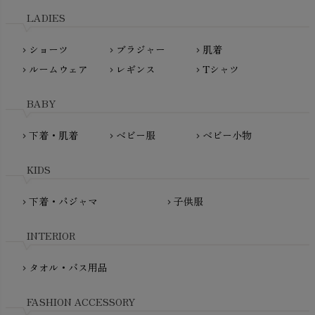
L'ovedbaby（ラブドベビー）
LADIES
nanadecor（ナナデェコール）
Lovingly Organics（ラビングリー）
nayuta（ナユタ）
ショーツ
ブラジャー
肌着
Madame MO（マダムモー）
chevron_right
chevron_right
chevron_right
ぬくぐるみ工房
ルームウェア
レギンス
Tシャツ
maggies（マギーズ）
chevron_right
chevron_right
chevron_right
HAYASHI
MAINIO（マイニオ）
Haruulala（ハルウララ）
BABY
MATONA（マトナ）
Pantyliners Organics（パンティライナーズ）
MAUD N LIL（モード・ン・リル）
下着・肌着
ベビー服
ベビー小物
chevron_right
chevron_right
chevron_right
PeopleTree（ピープルツリー）
maxomorra（マクソモーラ）
plantia（プランティア）
mini rodini（ミニロディーニ）
KIDS
PRISTINE（プリスティン）
Molo（モロ）
fromF（フロムエフ）
下着・パジャマ
子供服
chevron_right
chevron_right
My Little Cozmo（マイリトルコズモ）
nadadelazos（ナダデラゾス）
INTERIOR
NATURAPURA（ナチュラプラ）
NewNative（ニューネイティブ）
タオル・バス用品
chevron_right
Nukleus（ニュクレス）
FASHION ACCESSORY