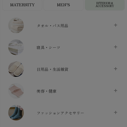
INTERIOR＆
MATERNITY
MEN’S
ACCESSORY
タオル・バス用品
タオル
chevron_right
寝具・シーツ
バス用品
chevron_right
ベッドシーツ
chevron_right
日用品・生活雑貨
布団カバー・カバーセット
chevron_right
クッション
chevron_right
枕・ピローケース
chevron_right
美容・健康
生地・手芸用品
chevron_right
防水シート
chevron_right
マスク
chevron_right
スリッパ・ルームシューズ
chevron_right
ケット・綿毛布
ファッションアクセサリー
chevron_right
コットン・綿棒
chevron_right
せっけん・洗剤
chevron_right
布団
chevron_right