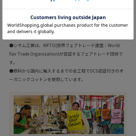
淡いトーンでまとめて上品なお出かけコーデに。
フェアトレードパートナー
クリエイティブ・ハンディクラフト fromインド
●シサム工房は、WFTO(世界フェアトレード連盟：World
Fair Trade Organization)が認証するフェアトレード団体で
す。
●原料から国内に輸入するまでの全工程でOCS認証付きのオ
ーガニックコットンを使用しています。