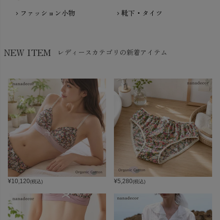
ファッション小物
靴下・タイツ
chevron_right
chevron_right
NEW ITEM
レディースカテゴリの新着アイテム
¥
10,120
¥
5,280
(税込)
(税込)