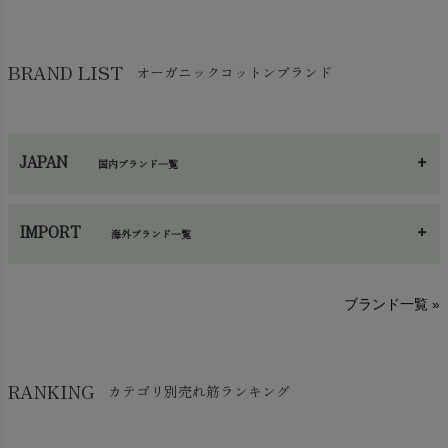
靴下・タイツ・レッグウェア
chevron_right
ガーゼ
chevron_right
その他小物・雑貨
chevron_right
バッグ
chevron_right
保湿・スキンケア・サポーター
chevron_right
ヨガマット・カーペット
BRAND LIST
オーガニックコットンブランド
chevron_right
ハンカチ
chevron_right
カイロ・湯たんぽ
chevron_right
ネックウエア
chevron_right
JAPAN
国内ブランド一覧
手袋・アームカバー
chevron_right
あ～さ
へ～わ
し～ふ
帽子・かさ・その他
chevron_right
IMPORT
海外ブランド一覧
sisam（シサム）
A～G
O～Z
H～N
ブランド一覧 »
SISIFILLE（シシフィーユ）
Think-B（シンクビー）
HAPPY PLACE（ハッピープレイス）
SkinAware（スキンアウェア）
Hatley（ハットレイ）
RANKING
カテゴリ別売れ筋ランキング
生活アートクラブ
kidscase（キッズケース）
Tsukuba Cotton（つくばコットン）
LITTLE INDIANS（リトルインディアンズ）
天衣無縫