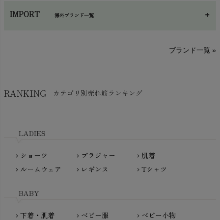
あ～さ
へ～わ
し～ふ
帽子・かさ・その他
chevron_right
IMPORT
海外ブランド一覧
sisam（シサム）
A～G
O～Z
H～N
ブランド一覧 »
SISIFILLE（シシフィーユ）
Think-B（シンクビー）
HAPPY PLACE（ハッピープレイス）
SkinAware（スキンアウェア）
Hatley（ハットレイ）
RANKING
カテゴリ別売れ筋ランキング
生活アートクラブ
kidscase（キッズケース）
Tsukuba Cotton（つくばコットン）
LITTLE INDIANS（リトルインディアンズ）
天衣無縫
L'ovedbaby（ラブドベビー）
LADIES
nanadecor（ナナデェコール）
Lovingly Organics（ラビングリー）
nayuta（ナユタ）
ショーツ
ブラジャー
肌着
Madame MO（マダムモー）
chevron_right
chevron_right
chevron_right
ぬくぐるみ工房
ルームウェア
レギンス
Tシャツ
maggies（マギーズ）
chevron_right
chevron_right
chevron_right
HAYASHI
MAINIO（マイニオ）
Haruulala（ハルウララ）
BABY
MATONA（マトナ）
Pantyliners Organics（パンティライナーズ）
MAUD N LIL（モード・ン・リル）
下着・肌着
ベビー服
ベビー小物
chevron_right
chevron_right
chevron_right
PeopleTree（ピープルツリー）