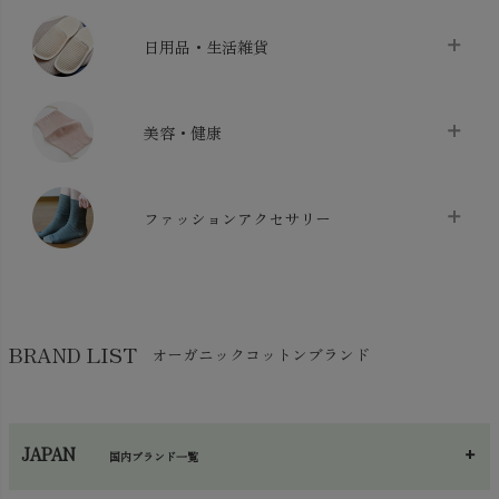
ベッドシーツ
chevron_right
日用品・生活雑貨
布団カバー・カバーセット
chevron_right
クッション
chevron_right
枕・ピローケース
chevron_right
美容・健康
生地・手芸用品
chevron_right
防水シート
chevron_right
マスク
chevron_right
スリッパ・ルームシューズ
chevron_right
ケット・綿毛布
ファッションアクセサリー
chevron_right
コットン・綿棒
chevron_right
せっけん・洗剤
chevron_right
布団
chevron_right
靴下・タイツ・レッグウェア
chevron_right
ガーゼ
chevron_right
その他小物・雑貨
chevron_right
バッグ
chevron_right
保湿・スキンケア・サポーター
chevron_right
ヨガマット・カーペット
BRAND LIST
オーガニックコットンブランド
chevron_right
ハンカチ
chevron_right
カイロ・湯たんぽ
chevron_right
ネックウエア
chevron_right
JAPAN
国内ブランド一覧
手袋・アームカバー
chevron_right