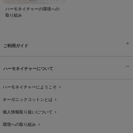
ハーモネイチャーの環境への
取り組み
ご利用ガイド
ギフトラッピング
chevron_right
ハーモネイチャーについて
お支払い方法
chevron_right
ハーモネイチャーにようこそ
chevron_right
配送と送料
chevron_right
オーガニックコットンとは
chevron_right
在庫状況と発送予定
chevron_right
個人情報取り扱いについて
chevron_right
サイズ・寸法
chevron_right
環境への取り組み
chevron_right
生地・素材
chevron_right