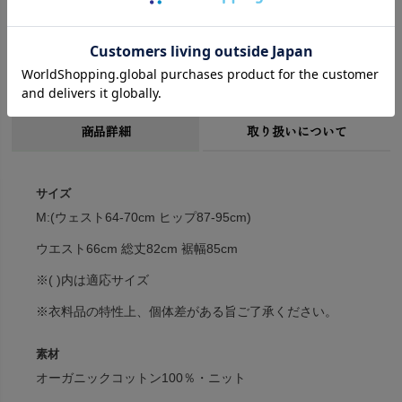
お仕事スタイルにも。大人カジュアルにも。
商品詳細
取り扱いについて
サイズ
M:(ウェスト64-70cm ヒップ87-95cm)
ウエスト66cm 総丈82cm 裾幅85cm
※( )内は適応サイズ
※衣料品の特性上、個体差がある旨ご了承ください。
素材
オーガニックコットン100％・ニット