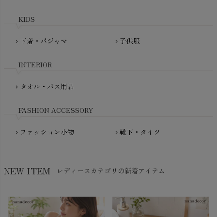
maxomorra（マクソモーラ）
plantia（プランティア）
mini rodini（ミニロディーニ）
KIDS
PRISTINE（プリスティン）
Molo（モロ）
fromF（フロムエフ）
下着・パジャマ
子供服
chevron_right
chevron_right
My Little Cozmo（マイリトルコズモ）
nadadelazos（ナダデラゾス）
INTERIOR
NATURAPURA（ナチュラプラ）
NewNative（ニューネイティブ）
タオル・バス用品
chevron_right
Nukleus（ニュクレス）
FASHION ACCESSORY
ファッション小物
靴下・タイツ
chevron_right
chevron_right
NEW ITEM
レディースカテゴリの新着アイテム