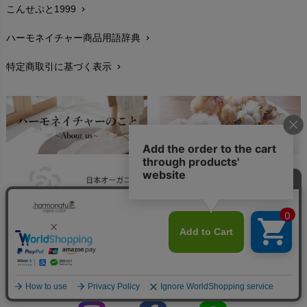
こんせぷと1999
chevron_right
お手入れについて
chevron_right
ハーモネイチャー商品用語辞典
chevron_right
レビューを書こう
chevron_right
特定商取引に基づく表示
chevron_right
返品交換
chevron_right
FAXでのご注文
chevron_right
お問い合わせ
chevron_right