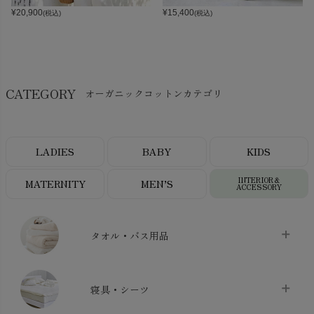
¥
20,900
¥
15,400
(税込)
(税込)
CATEGORY
オーガニックコットンカテゴリ
LADIES
BABY
KIDS
INTERIOR＆
MATERNITY
MEN’S
ACCESSORY
タオル・バス用品
タオル
chevron_right
寝具・シーツ
バス用品
chevron_right