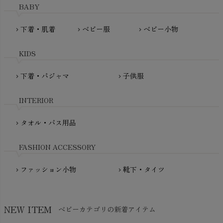
Haruulala（ハルウララ）
BABY
MATONA（マトナ）
Pantyliners Organics（パンティライナーズ）
MAUD N LIL（モード・ン・リル）
下着・肌着
ベビー服
ベビー小物
chevron_right
chevron_right
chevron_right
PeopleTree（ピープルツリー）
maxomorra（マクソモーラ）
plantia（プランティア）
mini rodini（ミニロディーニ）
KIDS
PRISTINE（プリスティン）
Molo（モロ）
fromF（フロムエフ）
下着・パジャマ
子供服
chevron_right
chevron_right
My Little Cozmo（マイリトルコズモ）
nadadelazos（ナダデラゾス）
INTERIOR
NATURAPURA（ナチュラプラ）
NewNative（ニューネイティブ）
タオル・バス用品
chevron_right
Nukleus（ニュクレス）
FASHION ACCESSORY
ファッション小物
靴下・タイツ
chevron_right
chevron_right
NEW ITEM
ベビーカテゴリの新着アイテム