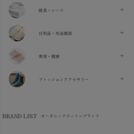
タオル
chevron_right
寝具・シーツ
バス用品
chevron_right
ベッドシーツ
chevron_right
日用品・生活雑貨
布団カバー・カバーセット
chevron_right
クッション
chevron_right
枕・ピローケース
chevron_right
美容・健康
生地・手芸用品
chevron_right
防水シート
chevron_right
マスク
chevron_right
スリッパ・ルームシューズ
chevron_right
ケット・綿毛布
ファッションアクセサリー
chevron_right
コットン・綿棒
chevron_right
せっけん・洗剤
chevron_right
布団
chevron_right
靴下・タイツ・レッグウェア
chevron_right
ガーゼ
chevron_right
その他小物・雑貨
chevron_right
バッグ
chevron_right
保湿・スキンケア・サポーター
chevron_right
ヨガマット・カーペット
BRAND LIST
オーガニックコットンブランド
chevron_right
ハンカチ
chevron_right
カイロ・湯たんぽ
chevron_right