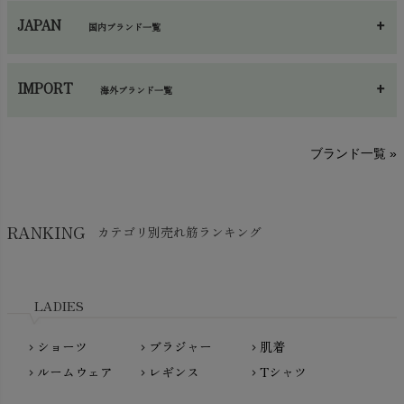
ネックウエア
chevron_right
JAPAN
国内ブランド一覧
手袋・アームカバー
chevron_right
あ～さ
へ～わ
し～ふ
帽子・かさ・その他
chevron_right
IMPORT
海外ブランド一覧
sisam（シサム）
A～G
O～Z
H～N
ブランド一覧 »
SISIFILLE（シシフィーユ）
Think-B（シンクビー）
HAPPY PLACE（ハッピープレイス）
SkinAware（スキンアウェア）
Hatley（ハットレイ）
RANKING
カテゴリ別売れ筋ランキング
生活アートクラブ
kidscase（キッズケース）
Tsukuba Cotton（つくばコットン）
LITTLE INDIANS（リトルインディアンズ）
天衣無縫
L'ovedbaby（ラブドベビー）
LADIES
nanadecor（ナナデェコール）
Lovingly Organics（ラビングリー）
nayuta（ナユタ）
ショーツ
ブラジャー
肌着
Madame MO（マダムモー）
chevron_right
chevron_right
chevron_right
ぬくぐるみ工房
ルームウェア
レギンス
Tシャツ
maggies（マギーズ）
chevron_right
chevron_right
chevron_right
HAYASHI
MAINIO（マイニオ）