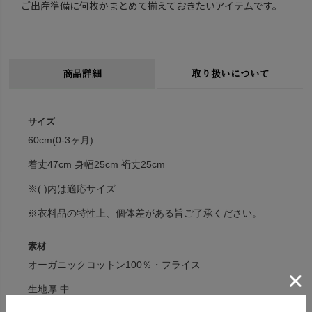
ご出産準備に何枚かまとめて揃えておきたいアイテムです。
商品詳細
取り扱いについて
サイズ
60cm(0-3ヶ月)
着丈47cm 身幅25cm 裄丈25cm
※( )内は適応サイズ
※衣料品の特性上、個体差がある旨ご了承ください。
素材
オーガニックコットン100％・フライス
生地厚:中