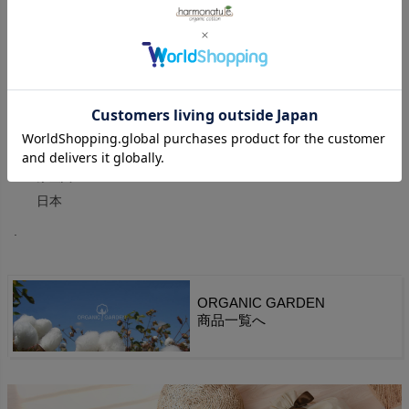
透け感:無
伸縮性:有
フィット感:普通
カラー
ブラウンボーダー
原産国
日本
.
ORGANIC GARDEN
商品一覧へ