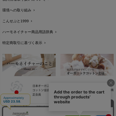
サイズ・寸法
chevron_right
環境への取り組み
chevron_right
生地・素材
chevron_right
こんせぷと1999
chevron_right
お手入れについて
chevron_right
ハーモネイチャー商品用語辞典
chevron_right
レビューを書こう
chevron_right
特定商取引に基づく表示
chevron_right
返品交換
chevron_right
FAXでのご注文
chevron_right
お問い合わせ
chevron_right