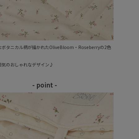
タニカル柄が描かれたOliveBloom・Roseberryの2色
囲気のおしゃれなデザイン♪
- point -