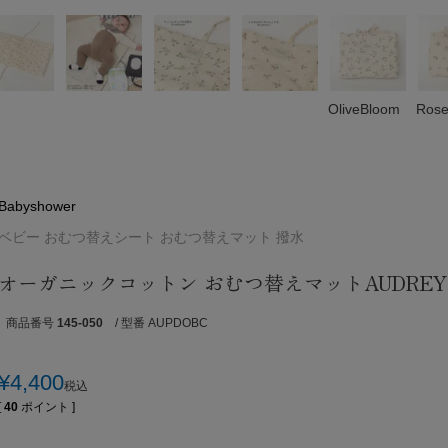
OliveBloom
Rose
Babyshower
ベビー おむつ替えシート おむつ替えマット 撥水
オーガニックコットン おむつ替えマットAUDREY
商品番号
145-050
/ 型番 AUPDOBC
¥
4,400
税込
[
40
ポイント ]