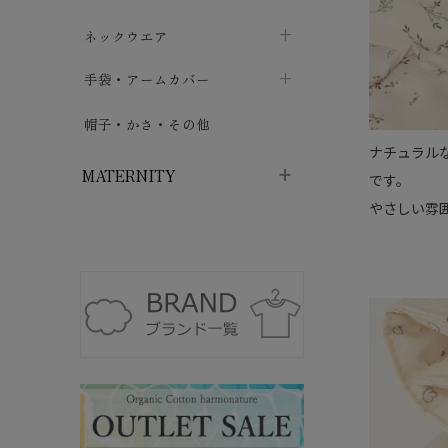
ハイソックス
バッグ・ポシェット
タオルハンカチ
chevron_right
ネックウエア
chevron_right
chevron_right
五本指・足袋ソックス
ガーゼハンカチ
マフラー
chevron_right
手袋・アームカバー
chevron_right
chevron_right
タイツ
ハンカチ
ストール
chevron_right
ショート丈
chevron_right
chevron_right
帽子・かさ・その他
chevron_right
ナチュラルなボ
レッグウォーマー
ネックカバー・スヌード
chevron_right
ロング丈
chevron_right
chevron_right
MATERNITY
です。
やさしい雰
マタニティウェア・授乳服
マタニティウェア・授乳服
授乳下着・パジャマ
chevron_right
マタニティ・授乳ブラジャー
マタ
ニティ・ママ雑貨
chevron_right
授乳パッド
授乳ケープ
chevron_right
chevron_right
マタニティショーツ
授乳クッション・枕
chevron_right
chevron_right
マタニティ・授乳インナー