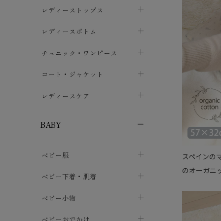
ブラジャー
レディーストップス
chevron_right
ショーツ
カットソー・Tシャツ
レディースボトム
chevron_right
chevron_right
レディースインナー・肌着
シャツ・ブラウス
スカート
chevron_right
チュニック・ワンピース
chevron_right
chevron_right
レギンス・スパッツ
パーカー・スウェット
レディースパンツ
半袖・袖なし
chevron_right
chevron_right
コート・ジャケット
chevron_right
chevron_right
パジャマ・ルームウェア
カーディガン・ボレロ・ベスト
長袖・７分袖
chevron_right
chevron_right
レディースケア
chevron_right
ニット・セーター
chevron_right
布ナプキン
chevron_right
BABY
パンティライナー
chevron_right
ベビー服
スペインのマ
紙ナプキン
chevron_right
のオーガニッ
カバーオール・ロンパース
ベビー下着・肌着
chevron_right
セパレート・上下セット
コンビ肌着
ベビー小物
chevron_right
chevron_right
トップス
パンツ・オーバーパンツ
ベビー小物・雑貨
chevron_right
ベビーおでかけ
chevron_right
chevron_right