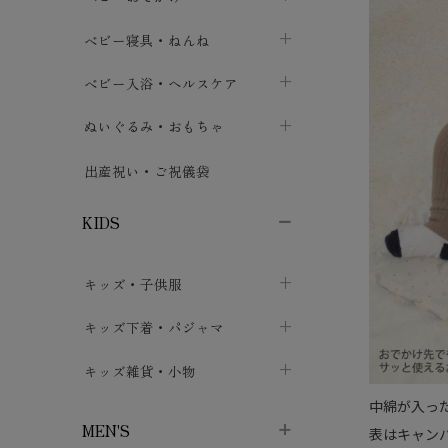
ボトムス
ボディスーツ
ベビー帽子
ベビーキャリー
chevron_right
chevron_right
ベビー寝具・ねんね
chevron_right
chevron_right
セレモニードレス
短肌着・長肌着
スタイ・よだれかけ
おでかけ用品・カバー・シート
chevron_right
ベビースリーパー
chevron_right
chevron_right
ベビー入浴・ヘルスケア
chevron_right
chevron_right
ワンピース・チュニック
肌着・下着
ミトン・手袋
chevron_right
ベビーパジャマ
chevron_right
ベビーおむつ・おむつカバー
chevron_right
ぬいぐるみ・おもちゃ
chevron_right
chevron_right
上着・アウター
ベビーおむつ・おむつカバー
靴下・タイツ
chevron_right
ベビー布団・シーツ
chevron_right
トレーニングパンツ
chevron_right
ファーストトイ
chevron_right
chevron_right
出産祝い・ご祝儀袋
chevron_right
トレーニングパンツ
レッグウォーマー・サポーター
ベビー枕・カバー
chevron_right
ベビーお風呂・ケア用品
chevron_right
ぬいぐるみ
chevron_right
chevron_right
chevron_right
KIDS
ベビー・キッズ腹巻
ベビーフェンス・安全用品
ガーゼ・クロス
chevron_right
知育玩具
chevron_right
chevron_right
chevron_right
キッズ・子供服
ブーティ・シューズ
ベビーおくるみ・アフガン
授乳クッション・枕
chevron_right
あみぐるみ
chevron_right
chevron_right
chevron_right
子供トップス
キッズ下着・パジャマ
マフラー
chevron_right
chevron_right
子供カーディガン・ベスト
子供肌着下着
キッズ雑貨・小物
汗取りパッド
chevron_right
chevron_right
chevron_right
中綿が入っ
子供チュニック・ワンピース
子供靴下
子供帽子
chevron_right
chevron_right
chevron_right
MEN'S
表はキャン