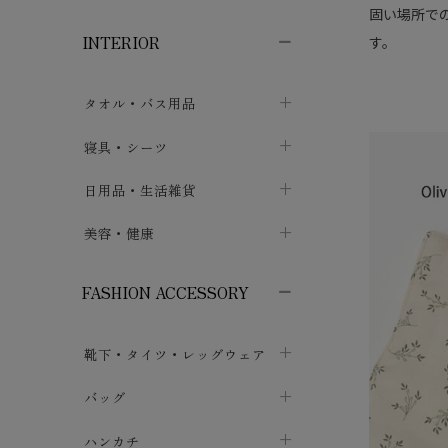
子供ボトムス
子供タイツ・レギンス
子供雑貨
chevron_right
chevron_right
chevron_right
固い場所で
INTERIOR
す。
メンズ下着・パジャマ
子供上着・アウター
子供パジャマ
chevron_right
chevron_right
メンズインナー・肌着
メンズファッション
子供ローブ
chevron_right
chevron_right
タオル・バス用品
ボクサーパンツ
シャツ・カットソー
chevron_right
chevron_right
タオル
寝具・シーツ
chevron_right
ブリーフ
セーター・トレーナー・パーカ
chevron_right
chevron_right
バス用品
ベッドシーツ
日用品・生活雑貨
chevron_right
chevron_right
トランクス
ボトムス
chevron_right
chevron_right
布団カバー・カバーセット
クッション
美容・健康
chevron_right
chevron_right
アンダーパンツ・ももひき
コート・上着
chevron_right
chevron_right
枕・ピローケース
生地・手芸用品
マスク
chevron_right
chevron_right
chevron_right
FASHION ACCESSORY
メンズパジャマ
chevron_right
防水シート
スリッパ・ルームシューズ
コットン・綿棒
chevron_right
chevron_right
chevron_right
靴下・タイツ・レッグウェア
ケット・綿毛布
せっけん・洗剤
ガーゼ
chevron_right
chevron_right
chevron_right
フットカバー・アンクレット
布団
バッグ
その他小物・雑貨
chevron_right
保湿・スキンケア・サポーター
chevron_right
chevron_right
chevron_right
ソックス
巾着・ポーチ
ヨガマット・カーペット
ハンカチ
chevron_right
カイロ・湯たんぽ
chevron_right
chevron_right
chevron_right