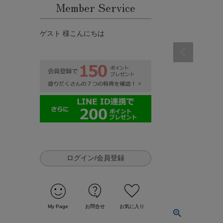
Member Service
ゲスト 様こんにちは
ログイン/会員登録
sentiment_satisfied
contact_support
favorite
My Page
お問合せ
お気に入り