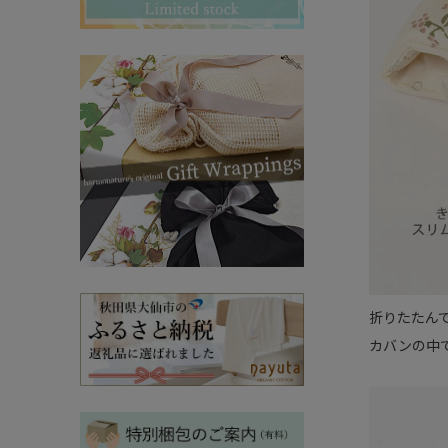
その他ママ雑貨
chevron_right
chevron_right
妊婦帯・産前産後ガードル
chevron_right
マタニティ・授乳パジャマ
chevron_right
折りたたん
カバンの中