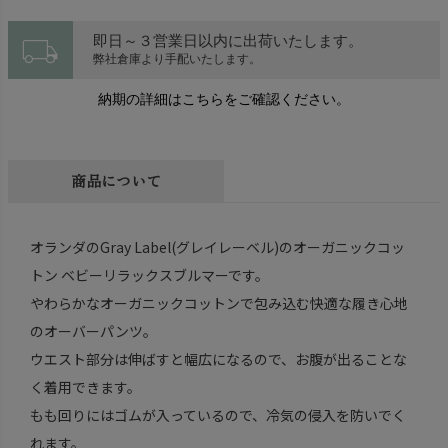
local_shipping
即日～３営業日以内に出荷いたします。
弊社倉庫より手配いたします。
納期の詳細はこちらをご確認ください。
商品について
オランダのGray Label(グレイレーベル)のオーガニックコッ
トン ベビーリラックスブルマーです。
やわらかなオーガニックコットンで包み込む快適な履き心地
のオーバーパンツ。
ウエスト部分は伸ばすと幅広になるので、お腹が出ることな
く着用できます。
もも回りにはゴムが入っているので、冷気の侵入を防いでく
れます。