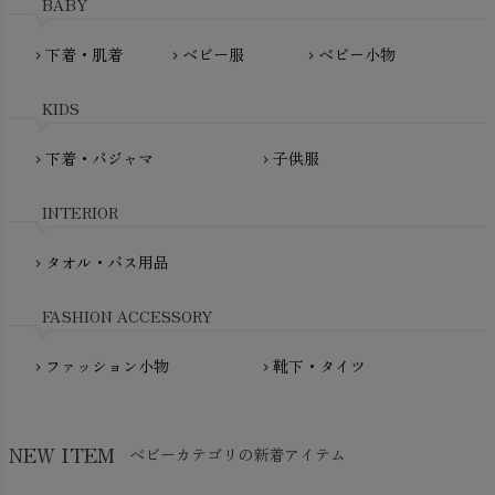
BABY
MATONA（マトナ）
Pantyliners Organics（パンティライナーズ）
MAUD N LIL（モード・ン・リル）
下着・肌着
ベビー服
ベビー小物
chevron_right
chevron_right
chevron_right
PeopleTree（ピープルツリー）
maxomorra（マクソモーラ）
plantia（プランティア）
mini rodini（ミニロディーニ）
KIDS
PRISTINE（プリスティン）
Molo（モロ）
fromF（フロムエフ）
下着・パジャマ
子供服
chevron_right
chevron_right
My Little Cozmo（マイリトルコズモ）
nadadelazos（ナダデラゾス）
INTERIOR
NATURAPURA（ナチュラプラ）
NewNative（ニューネイティブ）
タオル・バス用品
chevron_right
Nukleus（ニュクレス）
FASHION ACCESSORY
ファッション小物
靴下・タイツ
chevron_right
chevron_right
NEW ITEM
ベビーカテゴリの新着アイテム