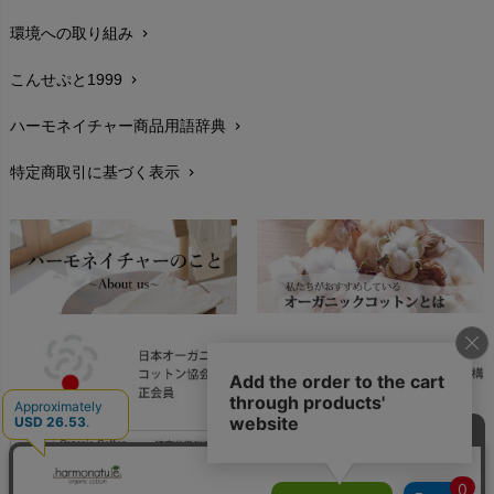
環境への取り組み
chevron_right
生地・素材
chevron_right
こんせぷと1999
chevron_right
お手入れについて
chevron_right
ハーモネイチャー商品用語辞典
chevron_right
レビューを書こう
chevron_right
特定商取引に基づく表示
chevron_right
返品交換
chevron_right
FAXでのご注文
chevron_right
お問い合わせ
chevron_right