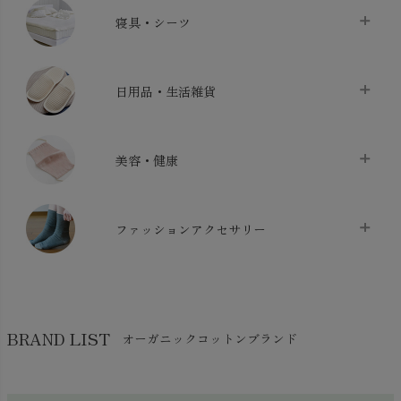
タオル
chevron_right
寝具・シーツ
バス用品
chevron_right
ベッドシーツ
chevron_right
日用品・生活雑貨
布団カバー・カバーセット
chevron_right
クッション
chevron_right
枕・ピローケース
chevron_right
美容・健康
生地・手芸用品
chevron_right
防水シート
chevron_right
マスク
chevron_right
スリッパ・ルームシューズ
chevron_right
ケット・綿毛布
ファッションアクセサリー
chevron_right
コットン・綿棒
chevron_right
せっけん・洗剤
chevron_right
布団
chevron_right
靴下・タイツ・レッグウェア
chevron_right
ガーゼ
chevron_right
その他小物・雑貨
chevron_right
バッグ
chevron_right
保湿・スキンケア・サポーター
chevron_right
ヨガマット・カーペット
BRAND LIST
オーガニックコットンブランド
chevron_right
ハンカチ
chevron_right
カイロ・湯たんぽ
chevron_right
ネックウエア
chevron_right