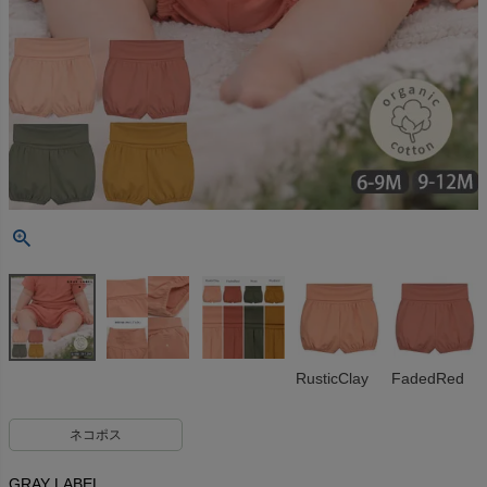
RusticClay
FadedRed
ネコポス
GRAY LABEL