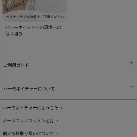
ハーモネイチャーの環境への
取り組み
ご利用ガイド
ギフトラッピング
chevron_right
ハーモネイチャーについて
お支払い方法
chevron_right
ハーモネイチャーにようこそ
chevron_right
配送と送料
chevron_right
オーガニックコットンとは
chevron_right
在庫状況と発送予定
chevron_right
個人情報取り扱いについて
chevron_right
サイズ・寸法
chevron_right