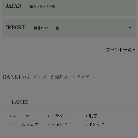
JAPAN
国内ブランド一覧
手袋・アームカバー
chevron_right
あ～さ
へ～わ
し～ふ
帽子・かさ・その他
chevron_right
IMPORT
海外ブランド一覧
sisam（シサム）
A～G
O～Z
H～N
ブランド一覧 »
SISIFILLE（シシフィーユ）
Think-B（シンクビー）
HAPPY PLACE（ハッピープレイス）
SkinAware（スキンアウェア）
Hatley（ハットレイ）
RANKING
カテゴリ別売れ筋ランキング
生活アートクラブ
kidscase（キッズケース）
Tsukuba Cotton（つくばコットン）
LITTLE INDIANS（リトルインディアンズ）
天衣無縫
L'ovedbaby（ラブドベビー）
LADIES
nanadecor（ナナデェコール）
Lovingly Organics（ラビングリー）
nayuta（ナユタ）
ショーツ
ブラジャー
肌着
Madame MO（マダムモー）
chevron_right
chevron_right
chevron_right
ぬくぐるみ工房
ルームウェア
レギンス
Tシャツ
maggies（マギーズ）
chevron_right
chevron_right
chevron_right
HAYASHI
MAINIO（マイニオ）
Haruulala（ハルウララ）