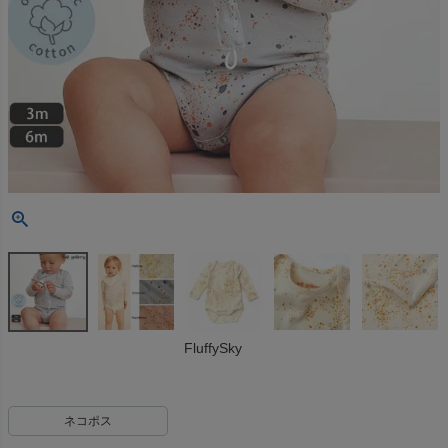
FluffySky
ネコポス