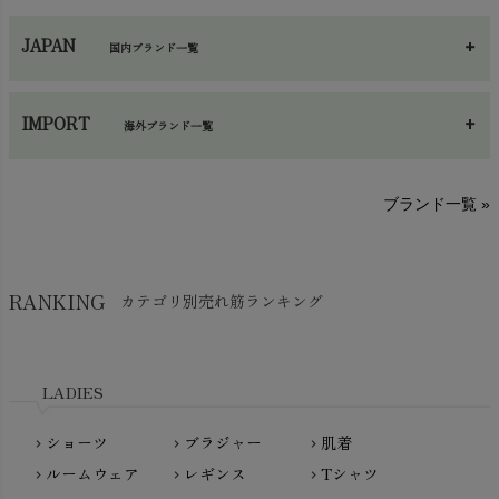
ネックウエア
chevron_right
JAPAN
国内ブランド一覧
手袋・アームカバー
chevron_right
あ～さ
へ～わ
し～ふ
帽子・かさ・その他
chevron_right
IMPORT
海外ブランド一覧
sisam（シサム）
A～G
O～Z
H～N
ブランド一覧 »
SISIFILLE（シシフィーユ）
Think-B（シンクビー）
HAPPY PLACE（ハッピープレイス）
SkinAware（スキンアウェア）
Hatley（ハットレイ）
RANKING
カテゴリ別売れ筋ランキング
生活アートクラブ
kidscase（キッズケース）
Tsukuba Cotton（つくばコットン）
LITTLE INDIANS（リトルインディアンズ）
天衣無縫
L'ovedbaby（ラブドベビー）
LADIES
nanadecor（ナナデェコール）
Lovingly Organics（ラビングリー）
nayuta（ナユタ）
ショーツ
ブラジャー
肌着
Madame MO（マダムモー）
chevron_right
chevron_right
chevron_right
ぬくぐるみ工房
ルームウェア
レギンス
Tシャツ
maggies（マギーズ）
chevron_right
chevron_right
chevron_right
HAYASHI