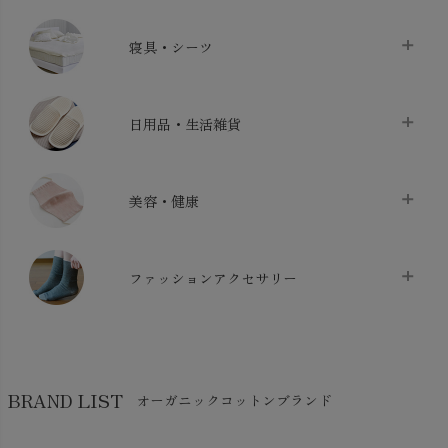
タオル
chevron_right
寝具・シーツ
バス用品
chevron_right
ベッドシーツ
chevron_right
日用品・生活雑貨
布団カバー・カバーセット
chevron_right
クッション
chevron_right
枕・ピローケース
chevron_right
美容・健康
生地・手芸用品
chevron_right
防水シート
chevron_right
マスク
chevron_right
スリッパ・ルームシューズ
chevron_right
ケット・綿毛布
ファッションアクセサリー
chevron_right
コットン・綿棒
chevron_right
せっけん・洗剤
chevron_right
布団
chevron_right
靴下・タイツ・レッグウェア
chevron_right
ガーゼ
chevron_right
その他小物・雑貨
chevron_right
バッグ
chevron_right
保湿・スキンケア・サポーター
chevron_right
ヨガマット・カーペット
BRAND LIST
オーガニックコットンブランド
chevron_right
ハンカチ
chevron_right
カイロ・湯たんぽ
chevron_right