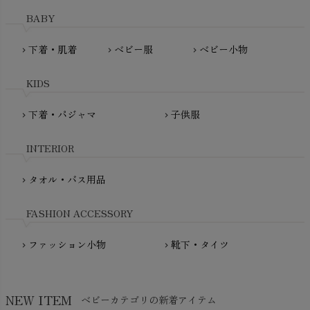
MAINIO（マイニオ）
Haruulala（ハルウララ）
BABY
MATONA（マトナ）
Pantyliners Organics（パンティライナーズ）
MAUD N LIL（モード・ン・リル）
下着・肌着
ベビー服
ベビー小物
chevron_right
chevron_right
chevron_right
PeopleTree（ピープルツリー）
maxomorra（マクソモーラ）
plantia（プランティア）
mini rodini（ミニロディーニ）
KIDS
PRISTINE（プリスティン）
Molo（モロ）
fromF（フロムエフ）
下着・パジャマ
子供服
chevron_right
chevron_right
My Little Cozmo（マイリトルコズモ）
nadadelazos（ナダデラゾス）
INTERIOR
NATURAPURA（ナチュラプラ）
NewNative（ニューネイティブ）
タオル・バス用品
chevron_right
Nukleus（ニュクレス）
FASHION ACCESSORY
ファッション小物
靴下・タイツ
chevron_right
chevron_right
NEW ITEM
ベビーカテゴリの新着アイテム