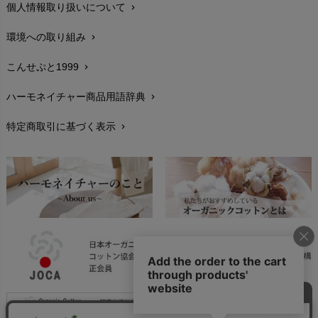
個人情報取り扱いについて
chevron_right
サイズ・寸法
chevron_right
環境への取り組み
chevron_right
生地・素材
chevron_right
こんせぷと1999
chevron_right
お手入れについて
chevron_right
ハーモネイチャー商品用語辞典
chevron_right
レビューを書こう
chevron_right
特定商取引に基づく表示
chevron_right
返品交換
chevron_right
FAXでのご注文
chevron_right
お問い合わせ
chevron_right