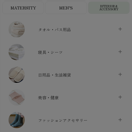
INTERIOR＆
MATERNITY
MEN’S
ACCESSORY
タオル・バス用品
タオル
chevron_right
寝具・シーツ
バス用品
chevron_right
ベッドシーツ
chevron_right
日用品・生活雑貨
布団カバー・カバーセット
chevron_right
クッション
chevron_right
枕・ピローケース
chevron_right
美容・健康
生地・手芸用品
chevron_right
防水シート
chevron_right
マスク
chevron_right
スリッパ・ルームシューズ
chevron_right
ケット・綿毛布
ファッションアクセサリー
chevron_right
コットン・綿棒
chevron_right
せっけん・洗剤
chevron_right