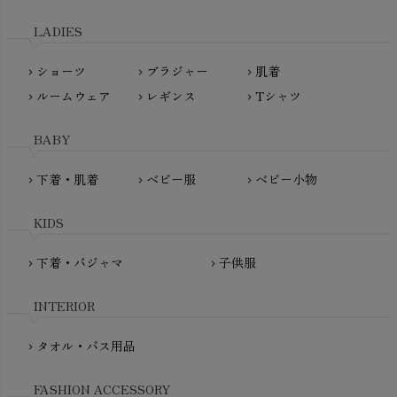
天衣無縫
L'ovedbaby（ラブドベビー）
LADIES
nanadecor（ナナデェコール）
Lovingly Organics（ラビングリー）
nayuta（ナユタ）
ショーツ
ブラジャー
肌着
Madame MO（マダムモー）
chevron_right
chevron_right
chevron_right
ぬくぐるみ工房
ルームウェア
レギンス
Tシャツ
maggies（マギーズ）
chevron_right
chevron_right
chevron_right
HAYASHI
MAINIO（マイニオ）
Haruulala（ハルウララ）
BABY
MATONA（マトナ）
Pantyliners Organics（パンティライナーズ）
MAUD N LIL（モード・ン・リル）
下着・肌着
ベビー服
ベビー小物
chevron_right
chevron_right
chevron_right
PeopleTree（ピープルツリー）
maxomorra（マクソモーラ）
plantia（プランティア）
mini rodini（ミニロディーニ）
KIDS
PRISTINE（プリスティン）
Molo（モロ）
fromF（フロムエフ）
下着・パジャマ
子供服
chevron_right
chevron_right
My Little Cozmo（マイリトルコズモ）
nadadelazos（ナダデラゾス）
INTERIOR
NATURAPURA（ナチュラプラ）
NewNative（ニューネイティブ）
タオル・バス用品
chevron_right
Nukleus（ニュクレス）
FASHION ACCESSORY