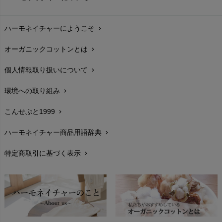
お支払い方法
chevron_right
ハーモネイチャーにようこそ
chevron_right
配送と送料
chevron_right
オーガニックコットンとは
chevron_right
在庫状況と発送予定
chevron_right
個人情報取り扱いについて
chevron_right
サイズ・寸法
chevron_right
環境への取り組み
chevron_right
生地・素材
chevron_right
こんせぷと1999
chevron_right
お手入れについて
chevron_right
ハーモネイチャー商品用語辞典
chevron_right
レビューを書こう
chevron_right
特定商取引に基づく表示
chevron_right
返品交換
chevron_right
FAXでのご注文
chevron_right
お問い合わせ
chevron_right