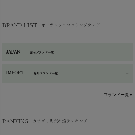
布団
chevron_right
靴下・タイツ・レッグウェア
chevron_right
ガーゼ
chevron_right
その他小物・雑貨
chevron_right
バッグ
chevron_right
保湿・スキンケア・サポーター
chevron_right
ヨガマット・カーペット
BRAND LIST
オーガニックコットンブランド
chevron_right
ハンカチ
chevron_right
カイロ・湯たんぽ
chevron_right
ネックウエア
chevron_right
JAPAN
国内ブランド一覧
手袋・アームカバー
chevron_right
あ～さ
へ～わ
し～ふ
帽子・かさ・その他
chevron_right
IMPORT
海外ブランド一覧
sisam（シサム）
A～G
O～Z
H～N
ブランド一覧 »
SISIFILLE（シシフィーユ）
Think-B（シンクビー）
HAPPY PLACE（ハッピープレイス）
SkinAware（スキンアウェア）
Hatley（ハットレイ）
RANKING
カテゴリ別売れ筋ランキング
生活アートクラブ
kidscase（キッズケース）
Tsukuba Cotton（つくばコットン）
LITTLE INDIANS（リトルインディアンズ）