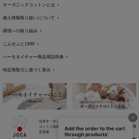
オーガニックコットンとは
chevron_right
在庫状況と発送予定
chevron_right
個人情報取り扱いについて
chevron_right
サイズ・寸法
chevron_right
環境への取り組み
chevron_right
生地・素材
chevron_right
こんせぷと1999
chevron_right
お手入れについて
chevron_right
ハーモネイチャー商品用語辞典
chevron_right
レビューを書こう
chevron_right
特定商取引に基づく表示
chevron_right
返品交換
chevron_right
FAXでのご注文
chevron_right
お問い合わせ
chevron_right