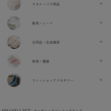
タオル・バス用品
タオル
chevron_right
寝具・シーツ
バス用品
chevron_right
ベッドシーツ
chevron_right
日用品・生活雑貨
布団カバー・カバーセット
chevron_right
クッション
chevron_right
枕・ピローケース
chevron_right
美容・健康
生地・手芸用品
chevron_right
防水シート
chevron_right
マスク
chevron_right
スリッパ・ルームシューズ
chevron_right
ケット・綿毛布
ファッションアクセサリー
chevron_right
コットン・綿棒
chevron_right
せっけん・洗剤
chevron_right
布団
chevron_right
靴下・タイツ・レッグウェア
chevron_right
ガーゼ
chevron_right
その他小物・雑貨
chevron_right
バッグ
chevron_right
保湿・スキンケア・サポーター
chevron_right
ヨガマット・カーペット
BRAND LIST
オーガニックコットンブランド
chevron_right