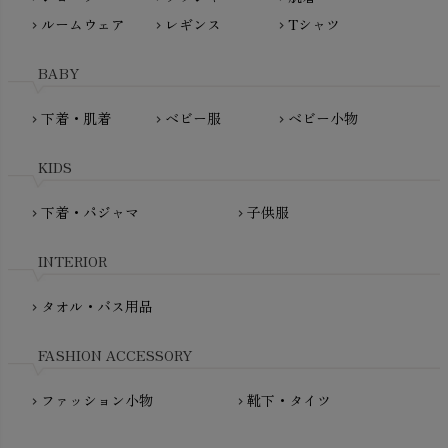
ぬくぐるみ工房
ルームウェア
レギンス
Tシャツ
maggies（マギーズ）
chevron_right
chevron_right
chevron_right
HAYASHI
MAINIO（マイニオ）
Haruulala（ハルウララ）
BABY
MATONA（マトナ）
Pantyliners Organics（パンティライナーズ）
MAUD N LIL（モード・ン・リル）
下着・肌着
ベビー服
ベビー小物
chevron_right
chevron_right
chevron_right
PeopleTree（ピープルツリー）
maxomorra（マクソモーラ）
plantia（プランティア）
mini rodini（ミニロディーニ）
KIDS
PRISTINE（プリスティン）
Molo（モロ）
fromF（フロムエフ）
下着・パジャマ
子供服
chevron_right
chevron_right
My Little Cozmo（マイリトルコズモ）
nadadelazos（ナダデラゾス）
INTERIOR
NATURAPURA（ナチュラプラ）
NewNative（ニューネイティブ）
タオル・バス用品
chevron_right
Nukleus（ニュクレス）
FASHION ACCESSORY
ファッション小物
靴下・タイツ
chevron_right
chevron_right