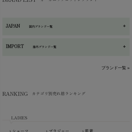
ハンカチ
chevron_right
カイロ・湯たんぽ
chevron_right
ネックウエア
chevron_right
JAPAN
国内ブランド一覧
手袋・アームカバー
chevron_right
あ～さ
へ～わ
し～ふ
帽子・かさ・その他
chevron_right
IMPORT
海外ブランド一覧
sisam（シサム）
A～G
O～Z
H～N
ブランド一覧 »
SISIFILLE（シシフィーユ）
Think-B（シンクビー）
HAPPY PLACE（ハッピープレイス）
SkinAware（スキンアウェア）
Hatley（ハットレイ）
RANKING
カテゴリ別売れ筋ランキング
生活アートクラブ
kidscase（キッズケース）
Tsukuba Cotton（つくばコットン）
LITTLE INDIANS（リトルインディアンズ）
天衣無縫
L'ovedbaby（ラブドベビー）
LADIES
nanadecor（ナナデェコール）
Lovingly Organics（ラビングリー）
nayuta（ナユタ）
ショーツ
ブラジャー
肌着
Madame MO（マダムモー）
chevron_right
chevron_right
chevron_right