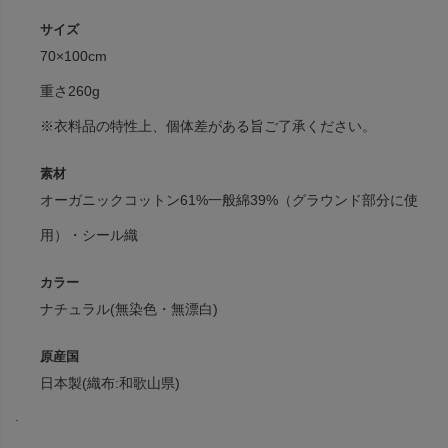
サイズ
70×100cm
重さ260g
※衣料品の特性上、個体差がある旨ご了承ください。
素材
オーガニックコットン61%一般綿39%（グラウンド部分に使
用）・シール織
カラー
ナチュラル(無染色・無漂白)
原産国
日本製(織布:和歌山県)
.