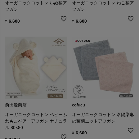
オーガニックコットン いぬ柄ア
オーガニックコットン ねこ柄ア
フガン
フガン
6,600
6,600
¥
¥
前田源商店
cofucu
オーガニックコットン ベビーふ
オーガニックコットン 洛陽染麻
わもこベアーアフガン ナチュラ
の葉柄ニットアフガン
ル 80×80
6,600
¥