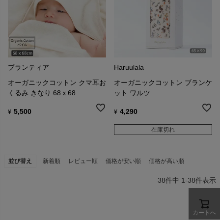
プランティア
Haruulala
オーガニックコットン クマ耳お
オーガニックコットン ブランケ
くるみ きなり 68ｘ68
ット ワルツ
5,500
4,290
¥
¥
在庫切れ
並び替え
新着順
レビュー順
価格が安い順
価格が高い順
38
件中
1
-
38
件表示
カートへ