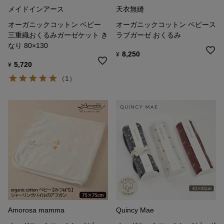
メイドインアース
天衣無縫
オーガニックコットン ベビー
オーガニックコットン ベビース
三重織おくるみガーゼケット き
ラブガーゼ おくるみ
なり 80×130
8,250
¥
5,720
¥
（1）
Amorosa mamma
Quincy Mae