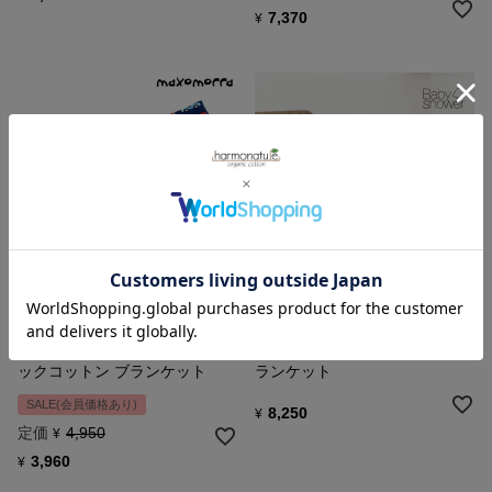
7,370
¥
maxomorra
BabyShower
【SALE／20%OFF】 オーガニ
オーガニックコットン ニットブ
ックコットン ブランケット
ランケット
SALE(会員価格あり)
8,250
¥
定価
4,950
¥
3,960
¥