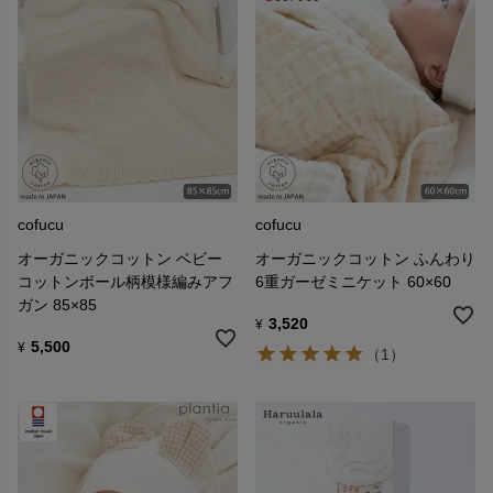
cofucu
cofucu
オーガニックコットン ベビー
オーガニックコットン ふんわり
コットンボール柄模様編みアフ
6重ガーゼミニケット 60×60
ガン 85×85
3,520
¥
5,500
¥
（1）