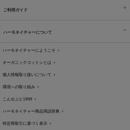
ご利用ガイド
ギフトラッピング
chevron_right
ハーモネイチャーについて
お支払い方法
chevron_right
ハーモネイチャーにようこそ
chevron_right
配送と送料
chevron_right
オーガニックコットンとは
chevron_right
在庫状況と発送予定
chevron_right
個人情報取り扱いについて
chevron_right
サイズ・寸法
chevron_right
環境への取り組み
chevron_right
生地・素材
chevron_right
こんせぷと1999
chevron_right
お手入れについて
chevron_right
ハーモネイチャー商品用語辞典
chevron_right
レビューを書こう
chevron_right
特定商取引に基づく表示
chevron_right
返品交換
chevron_right